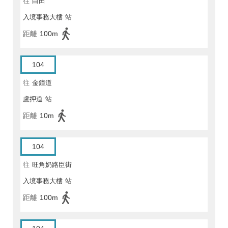
往
白田
入境事務大樓
站
距離
100m
104
往
金鐘道
盧押道
站
距離
10m
104
往
旺角奶路臣街
入境事務大樓
站
距離
100m