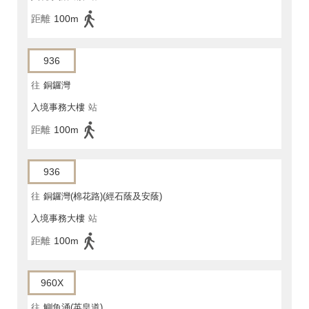
距離
100m
936
往
銅鑼灣
入境事務大樓
站
距離
100m
936
往
銅鑼灣(棉花路)(經石蔭及安蔭)
入境事務大樓
站
距離
100m
960X
往
鰂魚涌(英皇道)