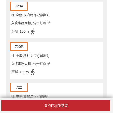
720A
往
金鐘(政府總部)(循環線)
入境事務大樓, 告士打道
站
距離
100m
720P
往
中環(機利文街)(循環線)
入境事務大樓, 告士打道
站
距離
100m
722
往
中環(交易廣場)(循環線)
入境事務大樓, 告士打道
站
查詢類似樓盤
距離
100m