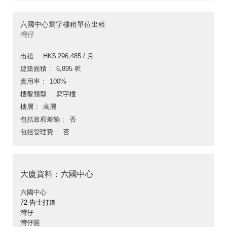
六國中心寫字樓租單位出租
灣仔
出租
HK$ 296,485 / 月
建築面積
6,895 呎
實用率
100%
樓盤類型
寫字樓
樓層
高層
包括政府差餉
否
包括管理費
否
大廈資料：六國中心
六國中心
72 告士打道
灣仔
灣仔區