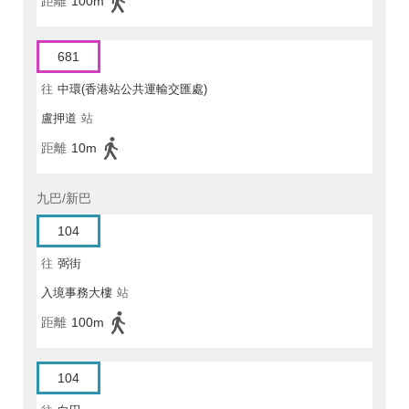
距離
100m
681
往
中環(香港站公共運輸交匯處)
盧押道
站
距離
10m
九巴/新巴
104
往
弼街
入境事務大樓
站
距離
100m
104