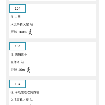
104
往
白田
入境事務大樓
站
距離
100m
104
往
德輔道中
盧押道
站
距離
10m
104
往
海底隧道收費廣場
入境事務大樓
站