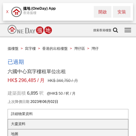
搵地 (OneDay) App
開啟
安裝
X
香港搵樓
搜索香港樓盤
Togg
navi
搵樓盤
>
寫字樓
>
香港的出租樓盤
>
灣仔區
>
灣仔
已過期
六國中心寫字樓租單位出租
HK$ 296,485 / 月
HK$ 344,750 / 月
建築面積
6,895
呎
@HK$ 50
/ 呎 / 月
上次降價日期
2023年06月02日
詳細物業資料
大廈資料
地圖