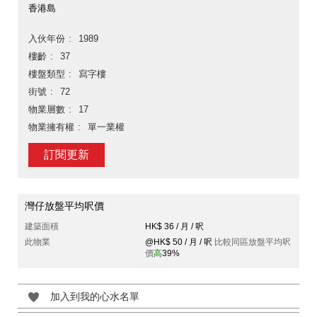
香港島
入伙年份
1989
樓齡
37
樓盤類型
寫字樓
街號
72
物業層數
17
物業擁有權
單一業權
訂閱更新
灣仔放盤平均呎價
建築面積
HK$ 36 / 月 / 呎
此物業
@HK$ 50 / 月 / 呎
比較同區放盤平均呎
價
高
39%
加入到我的心水名單