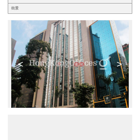
街景
<
>