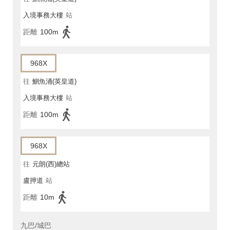
入境事務大樓
站
距離
100m
968X
往
鰂魚涌(英皇道)
入境事務大樓
站
距離
100m
968X
往
元朗(西)總站
盧押道
站
距離
10m
九巴/城巴