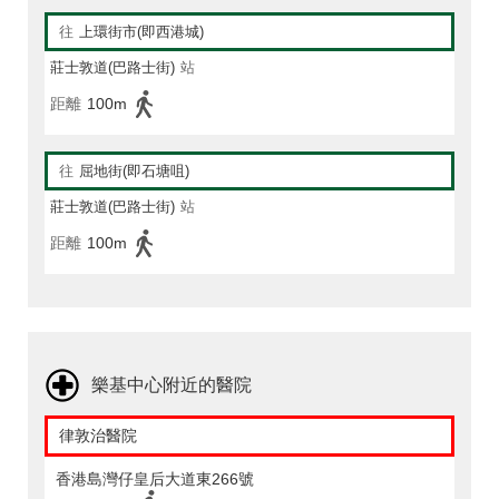
往
上環街市(即西港城)
莊士敦道(巴路士街)
站
距離
100m
往
屈地街(即石塘咀)
莊士敦道(巴路士街)
站
距離
100m
樂基中心附近的醫院
律敦治醫院
香港島灣仔皇后大道東266號