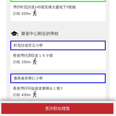
灣仔軒尼詩道145號安康大廈地下3號舖
距離
420m
樂基中心附近的學校
軒尼詩道官立小學
香港灣仔譚臣道１６９號
距離
150m
番禺會所華仁小學
香港灣仔司徒拔道肇輝台１號Ｆ
距離
430m
查詢類似樓盤
聖若瑟小學