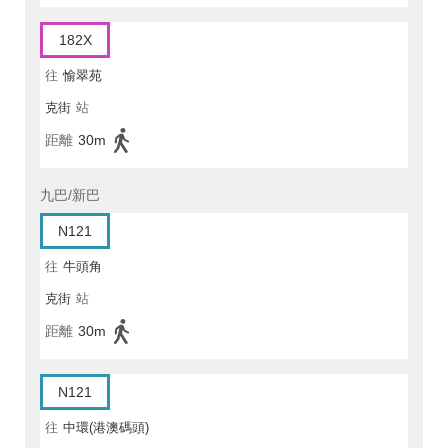
182X
往
愉翠苑
克街
站
距離
30m
九巴/新巴
N121
往
牛頭角
克街
站
距離
30m
N121
往
中環(港澳碼頭)