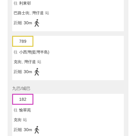
往
利東邨
巴路士街, 灣仔道
站
距離
30m
789
往
小西灣(藍灣半島)
克街, 灣仔道
站
距離
30m
九巴/城巴
182
往
愉翠苑
克街
站
距離
30m