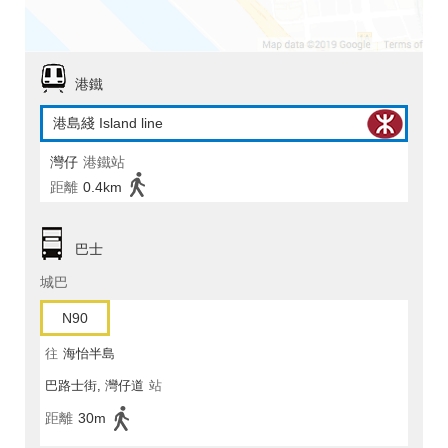
港鐵
港島綫 Island line
灣仔
港鐵站
距離
0.4km
巴士
城巴
N90
往
海怡半島
巴路士街, 灣仔道
站
距離
30m