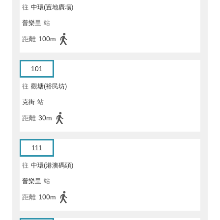
往
中環(置地廣場)
普樂里
站
距離
100m
101
往
觀塘(裕民坊)
克街
站
距離
30m
111
往
中環(港澳碼頭)
普樂里
站
距離
100m