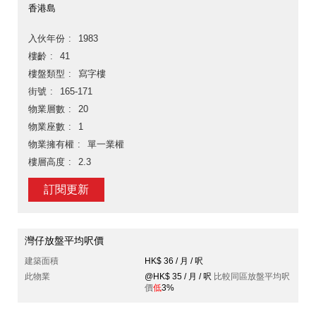
香港島
入伙年份
1983
樓齡
41
樓盤類型
寫字樓
街號
165-171
物業層數
20
物業座數
1
物業擁有權
單一業權
樓層高度
2.3
訂閱更新
灣仔放盤平均呎價
建築面積
HK$ 36 / 月 / 呎
此物業
@HK$ 35 / 月 / 呎
比較同區放盤平均呎
價
低
3%