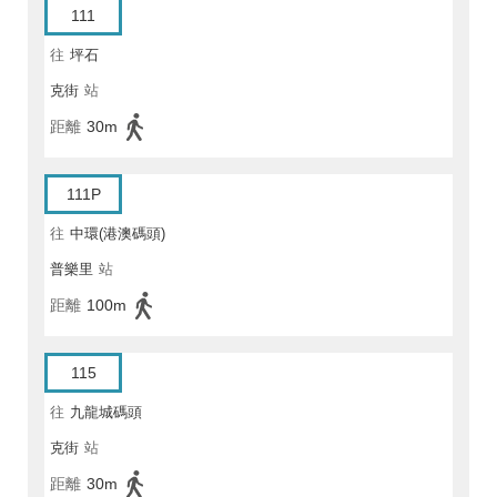
111
往
坪石
克街
站
距離
30m
111P
往
中環(港澳碼頭)
普樂里
站
距離
100m
115
往
九龍城碼頭
克街
站
距離
30m