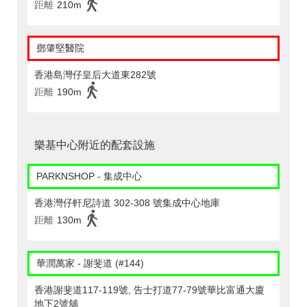
距離
210m
鄧肇堅醫院
香港島灣仔皇后大道東282號
距離
190m
樂基中心附近的配套設施
PARKNSHOP - 集成中心
香港灣仔軒尼詩道 302-308 號集成中心地庫
距離
130m
華潤萬家 - 謝斐道 (#144)
香港謝斐道117-119號, 告士打道77-79號華比富通大廈
地下2號舖