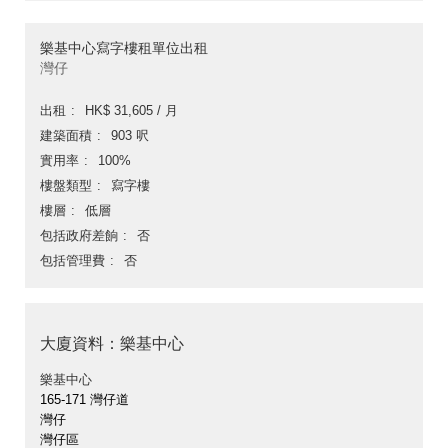
樂基中心寫字樓租單位出租
灣仔
出租
HK$ 31,605 / 月
建築面積
903 呎
實用率
100%
樓盤類型
寫字樓
樓層
低層
包括政府差餉
否
包括管理費
否
大廈資料：樂基中心
樂基中心
165-171 灣仔道
灣仔
灣仔區