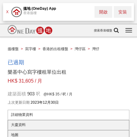
搵地 (OneDay) App
開啟
安裝
X
香港搵樓
搜索香港樓盤
Togg
navi
搵樓盤
>
寫字樓
>
香港的出租樓盤
>
灣仔區
>
灣仔
已過期
樂基中心寫字樓租單位出租
HK$ 31,605 / 月
建築面積
903
呎
@HK$ 35
/ 呎 / 月
上次更新日期
2023年12月30日
詳細物業資料
大廈資料
地圖