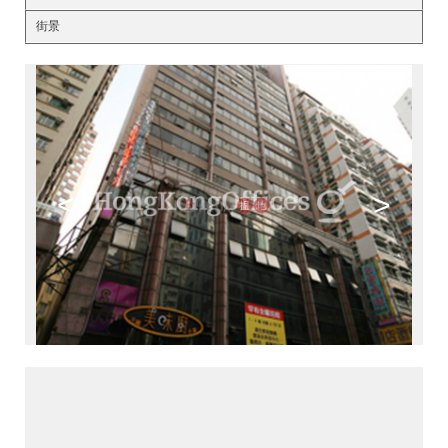
街景
<
>