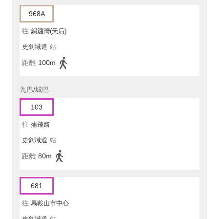
968A
往
銅鑼灣(天后)
史釗域道
站
距離
100m
九巴/城巴
103
往
蒲飛路
史釗域道
站
距離
80m
681
往
馬鞍山市中心
史釗域道
站