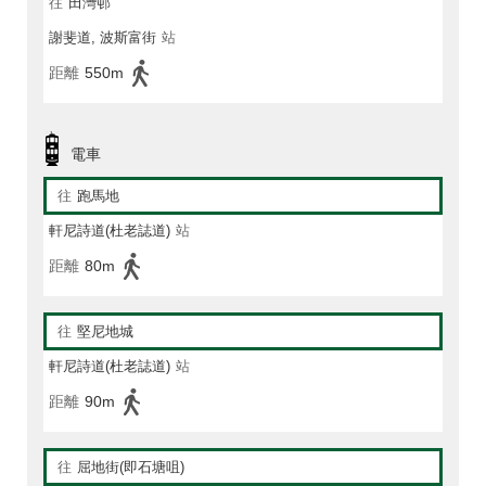
往
田灣邨
謝斐道, 波斯富街
站
距離
550m
電車
往
跑馬地
軒尼詩道(杜老誌道)
站
距離
80m
往
堅尼地城
軒尼詩道(杜老誌道)
站
距離
90m
往
屈地街(即石塘咀)