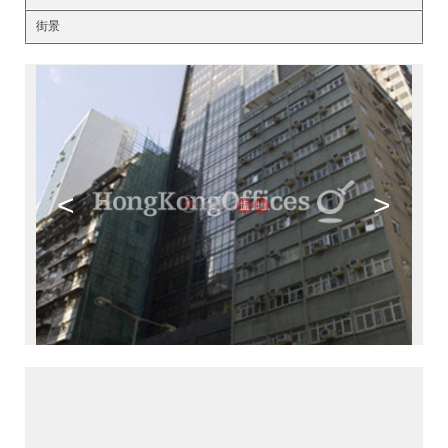
街景
<
>