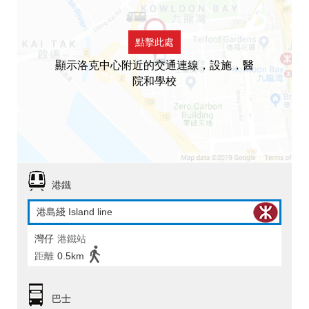
點擊此處
顯示洛克中心附近的交通連線，設施，醫
院和學校
港鐵
港島綫 Island line
灣仔
港鐵站
距離
0.5km
巴士