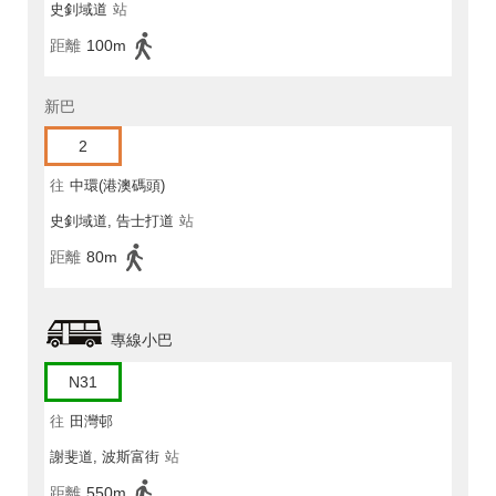
史釗域道
站
距離
100m
新巴
2
往
中環(港澳碼頭)
史釗域道, 告士打道
站
距離
80m
專線小巴
N31
往
田灣邨
謝斐道, 波斯富街
站
距離
550m