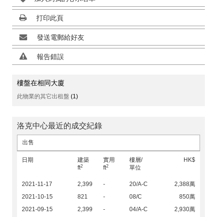
打印此頁
發送電郵給好友
報告錯誤
樓盤在相同大廈
此物業的其它出租盤
(1)
洛克中心最近的成交紀錄
出售
日期
建築
實用
樓層/
HK$
2
2
ft
ft
單位
2021-11-17
2,399
-
20/A-C
2,388萬
2021-10-15
821
-
08/C
850萬
2021-09-15
2,399
-
04/A-C
2,930萬