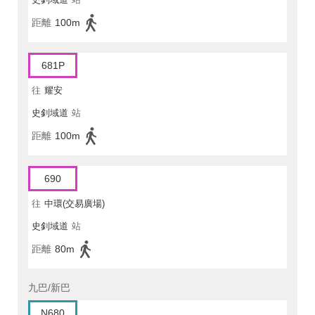
距離
100m
681P
往
耀安
史釗域道
站
距離
100m
690
往
中環(交易廣場)
史釗域道
站
距離
80m
九巴/新巴
N680