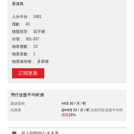
香港島
入伙年份
1981
樓齡
43
樓盤類型
寫字樓
街號
301-307
物業層數
23
物業座數
1
物業擁有權
多業權
訂閱更新
灣仔放盤平均呎價
建築面積
HK$ 36 / 月 / 呎
此物業
@HK$ 30 / 月 / 呎
比較同區放盤平均呎
價
低
18%
加入到我的心水名單