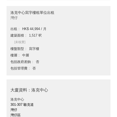
洛克中心寫字樓租單位出租
灣仔
出租
HK$ 44,994 / 月
建築面積
1,517 呎
[未核實]
樓盤類型
寫字樓
樓層
中層
包括政府差餉
否
包括管理費
否
大廈資料：洛克中心
洛克中心
301-307 駱克道
灣仔
灣仔區