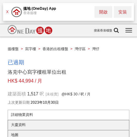
搵地 (OneDay) App
開啟
安裝
X
香港搵樓
搜索香港樓盤
Togg
navi
搵樓盤
>
寫字樓
>
香港的出租樓盤
>
灣仔區
>
灣仔
已過期
洛克中心寫字樓租單位出租
HK$ 44,994 / 月
建築面積
1,517
呎
[未核實]
@HK$ 30
/ 呎 / 月
上次更新日期
2023年10月30日
詳細物業資料
大廈資料
地圖