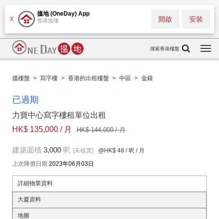
搵地 (OneDay) App
開啟
安裝
X
香港搵樓
搜索香港樓盤
Togg
navi
搵樓盤
>
寫字樓
>
香港的出租樓盤
>
中區
>
金鐘
已過期
力寶中心寫字樓租單位出租
HK$ 135,000 / 月
HK$ 144,000 / 月
建築面積
3,000
呎
[未核實]
@HK$ 48
/ 呎 / 月
上次降價日期
2023年06月03日
詳細物業資料
大廈資料
地圖