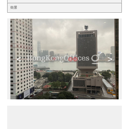
街景
<
>