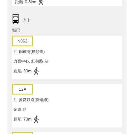
距離
0.8km
巴士
城巴
N962
往
銅鑼灣(摩頓臺)
力寶中心, 紅棉路
站
距離
30m
12A
往
麥當奴道(循環線)
金鐘
站
距離
70m