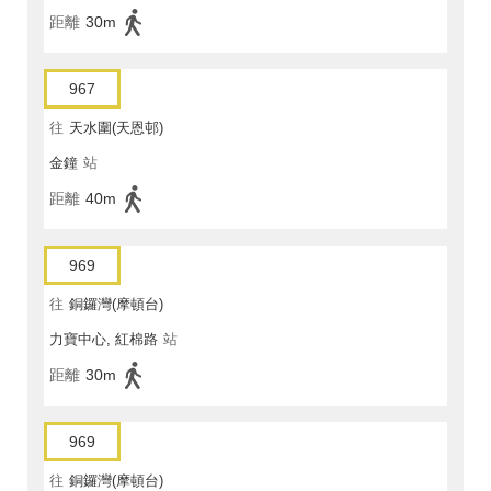
距離
30m
967
往
天水圍(天恩邨)
金鐘
站
距離
40m
969
往
銅鑼灣(摩頓台)
力寶中心, 紅棉路
站
距離
30m
969
往
銅鑼灣(摩頓台)