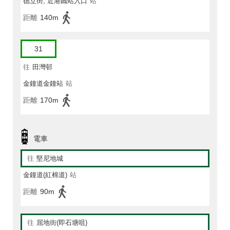
德立街, 近港鐵站入口
站
距離
140m
31
往
田灣邨
金鐘道金鐘站
站
距離
170m
電車
往
堅尼地城
金鐘道(紅棉道)
站
距離
90m
往
屈地街(即石塘咀)