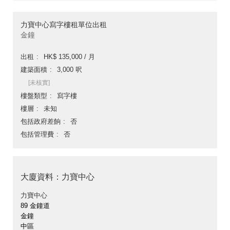
力寶中心寫字樓租單位出租
金鐘
出租
HK$ 135,000 / 月
建築面積
3,000 呎
[未核實]
樓盤類型
寫字樓
樓層
未知
包括政府差餉
否
包括管理費
否
大廈資料：力寶中心
力寶中心
89 金鐘道
金鐘
中區