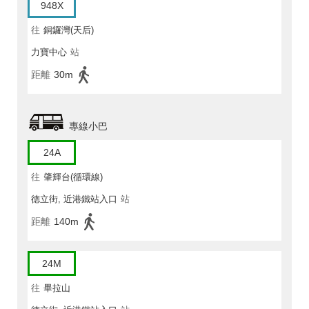
948X
往
銅鑼灣(天后)
力寶中心
站
距離
30m
專線小巴
24A
往
肇輝台(循環線)
德立街, 近港鐵站入口
站
距離
140m
24M
往
畢拉山