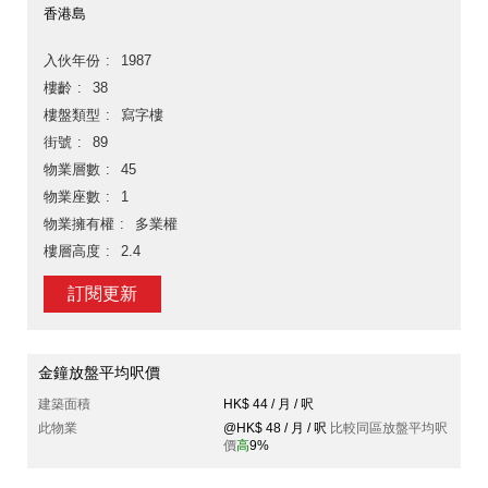
香港島
入伙年份
1987
樓齡
38
樓盤類型
寫字樓
街號
89
物業層數
45
物業座數
1
物業擁有權
多業權
樓層高度
2.4
訂閱更新
金鐘放盤平均呎價
建築面積
HK$ 44 / 月 / 呎
此物業
@HK$ 48 / 月 / 呎
比較同區放盤平均呎
價
高
9%