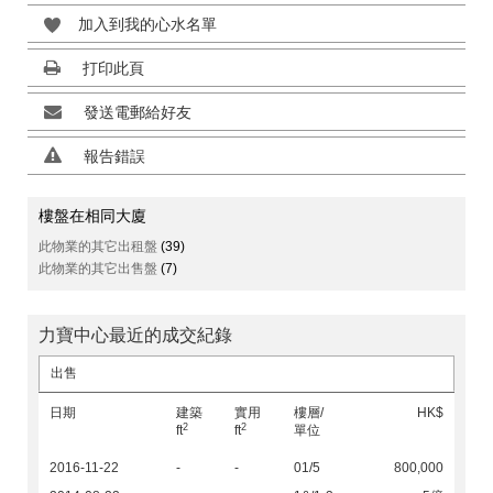
加入到我的心水名單
打印此頁
發送電郵給好友
報告錯誤
樓盤在相同大廈
此物業的其它出租盤
(39)
此物業的其它出售盤
(7)
力寶中心最近的成交紀錄
出售
日期
建築
實用
樓層/
HK$
2
2
ft
ft
單位
2016-11-22
-
-
01/5
800,000