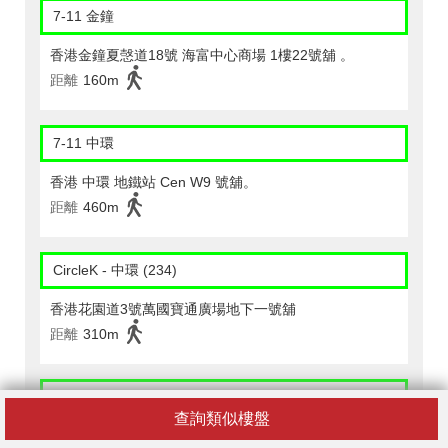
7-11 金鐘
香港金鐘夏愨道18號 海富中心商場 1樓22號舖 。
距離
160m
7-11 中環
香港 中環 地鐵站 Cen W9 號舖。
距離
460m
CircleK - 中環 (234)
香港花園道3號萬國寶通廣場地下一號舖
距離
310m
CircleK - 中環 (258)
查詢類似樓盤
香港中環夏愨道十二號美國銀行中心一樓香港中文大學