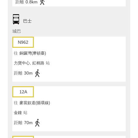
距離
0.8km
巴士
城巴
N962
往
銅鑼灣(摩頓臺)
力寶中心, 紅棉路
站
距離
30m
12A
往
麥當奴道(循環線)
金鐘
站
距離
70m