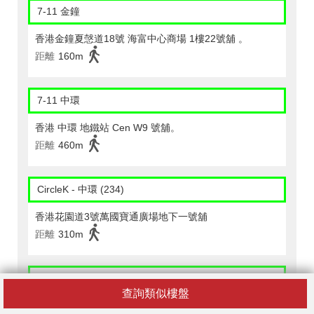
7-11 金鐘
香港金鐘夏愨道18號 海富中心商場 1樓22號舖 。
距離
160m
7-11 中環
香港 中環 地鐵站 Cen W9 號舖。
距離
460m
CircleK - 中環 (234)
香港花園道3號萬國寶通廣場地下一號舖
距離
310m
CircleK - 中環 (258)
查詢類似樓盤
香港中環夏愨道十二號美國銀行中心一樓香港中文大學