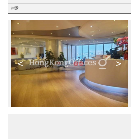
街景
<
>