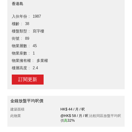
香港島
入伙年份
1987
樓齡
38
樓盤類型
寫字樓
街號
89
物業層數
45
物業座數
1
物業擁有權
多業權
樓層高度
2.4
訂閱更新
金鐘放盤平均呎價
建築面積
HK$ 44 / 月 / 呎
此物業
@HK$ 58 / 月 / 呎
比較同區放盤平均呎
價
高
32%