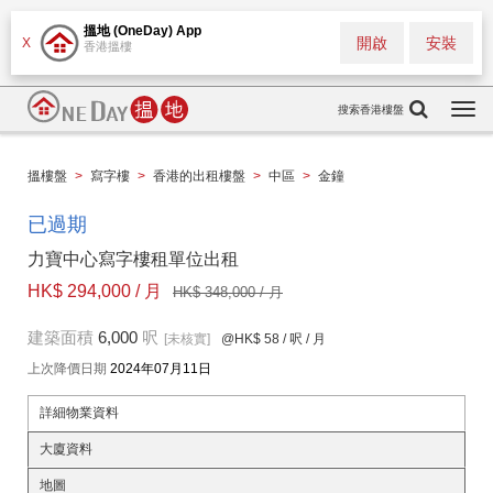
搵地 (OneDay) App
開啟
安裝
X
香港搵樓
搜索香港樓盤
Togg
navi
搵樓盤
>
寫字樓
>
香港的出租樓盤
>
中區
>
金鐘
已過期
力寶中心寫字樓租單位出租
HK$ 294,000 / 月
HK$ 348,000 / 月
建築面積
6,000
呎
[未核實]
@HK$ 58
/ 呎 / 月
上次降價日期
2024年07月11日
詳細物業資料
大廈資料
地圖