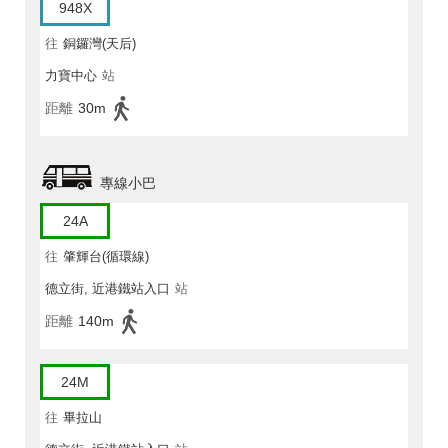
948X
往
銅鑼灣(天后)
力寶中心
站
距離
30m
專線小巴
24A
往
肇輝台(循環線)
德立街, 近港鐵站入口
站
距離
140m
24M
往
畢拉山