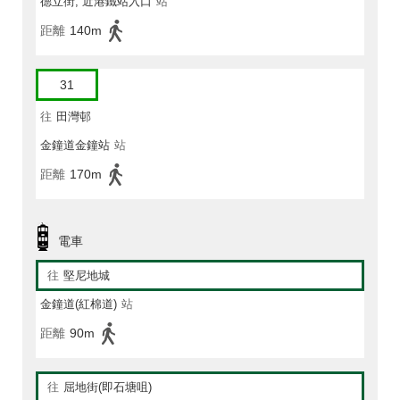
德立街, 近港鐵站入口
站
距離
140m
31
往
田灣邨
金鐘道金鐘站
站
距離
170m
電車
往
堅尼地城
金鐘道(紅棉道)
站
距離
90m
往
屈地街(即石塘咀)