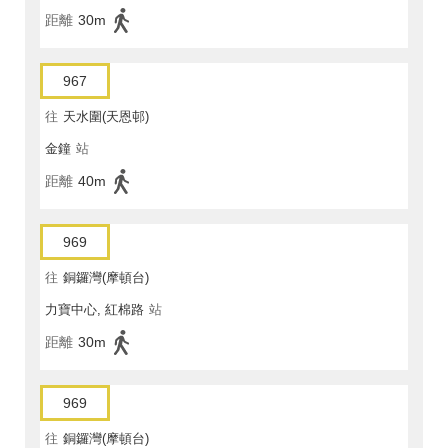
距離
30m
967
往
天水圍(天恩邨)
金鐘
站
距離
40m
969
往
銅鑼灣(摩頓台)
力寶中心, 紅棉路
站
距離
30m
969
往
銅鑼灣(摩頓台)