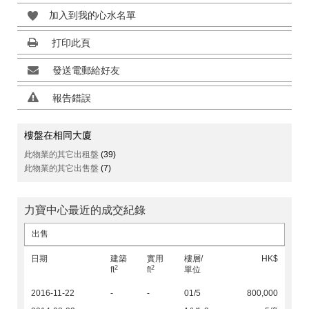
加入到我的心水名單
打印此頁
發送電郵給好友
報告錯誤
樓盤在相同大廈
此物業的其它出租盤
(39)
此物業的其它出售盤
(7)
力寶中心最近的成交紀錄
出售
日期
建築
實用
樓層/
HK$
2
2
ft
ft
單位
2016-11-22
-
-
01/5
800,000