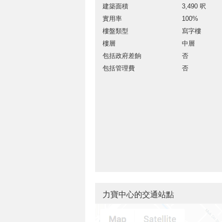
建築面積
3,490 呎
實用率
100%
樓盤類型
寫字樓
樓層
中層
包括政府差餉
否
包括管理費
否
力寶中心的交通站點