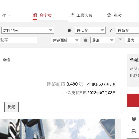
住宅
寫字樓
工業大廈
車位
選擇地區
由
最低價
至
最高價
建築面績
由
最細
至
最大
金鐘
>
金鐘
建築
此物
建築面積
3,490
呎
@HK$ 50
/ 呎 / 月
上次更新日期
2022年07月02日
街景