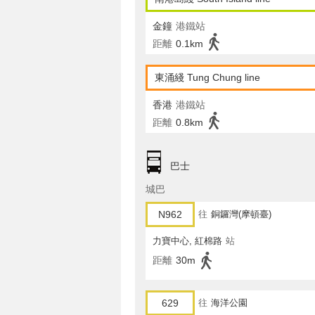
金鐘
港鐵站
距離
0.1km
東涌綫 Tung Chung line
香港
港鐵站
距離
0.8km
巴士
城巴
N962
往
銅鑼灣(摩頓臺)
力寶中心, 紅棉路
站
距離
30m
629
往
海洋公園