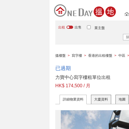
出租
出售
業主盤
搵樓盤
>
寫字樓
>
香港的出租樓盤
>
中區
已過期
力寶中心寫字樓租單位出租
HK$ 174,500 / 月
詳細物業資料
大廈資料
地圖