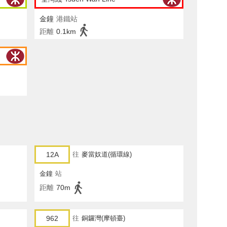
金鐘
港鐵站
距離
0.1km
12A
往
麥當奴道(循環線)
金鐘
站
距離
70m
962
往
銅鑼灣(摩頓臺)