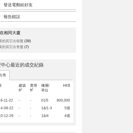
發送電郵給好友
報告錯誤
在相同大廈
業的其它出租盤
(39)
業的其它出售盤
(7)
寶中心最近的成交紀錄
出售
期
建築
實用
樓層/
HK$
2
2
ft
ft
單位
6-11-22
-
-
01/5
800,000
14-08-22
-
-
1&/1-3
5億
10-12-29
-
-
1&/4
4億