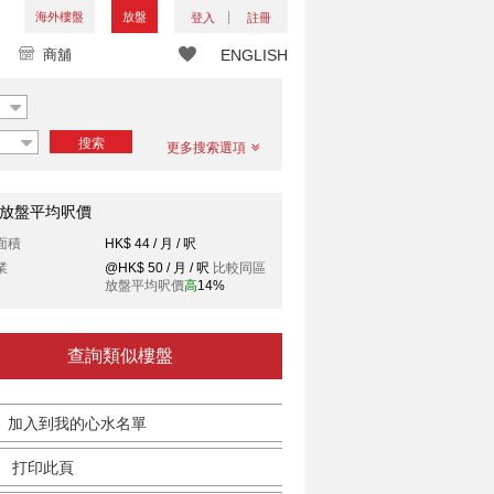
海外樓盤
放盤
登入
註冊
商舖
ENGLISH
搜索
更多搜索選項
放盤平均呎價
面積
HK$ 44 / 月 / 呎
業
@HK$ 50 / 月 / 呎
比較同區
放盤平均呎價
高
14%
查詢類似樓盤
加入到我的心水名單
打印此頁