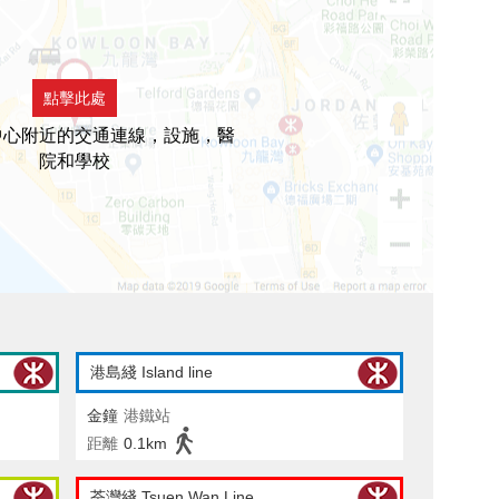
點擊此處
中心附近的交通連線，設施，醫
院和學校
港島綫 Island line
金鐘
港鐵站
距離
0.1km
荃灣綫 Tsuen Wan Line