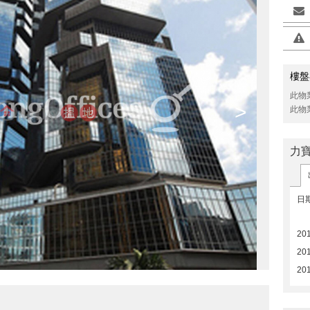
樓盤
此物
>
此物
力
日
201
20
20