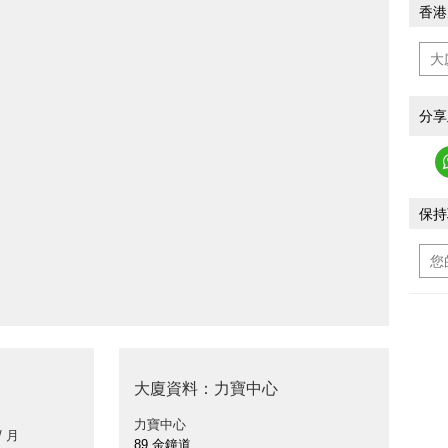
香港
分享
保持
大廈資料：力寶中心
力寶中心
/ 月
89 金鐘道