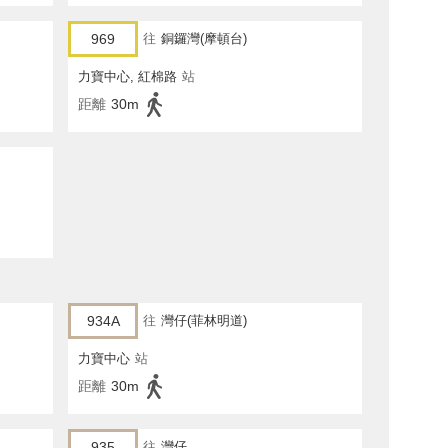
969
往
銅鑼灣(摩頓台)
力寶中心, 紅棉路
站
距離
30m
934A
往
灣仔(菲林明道)
力寶中心
站
距離
30m
935
往
灣仔