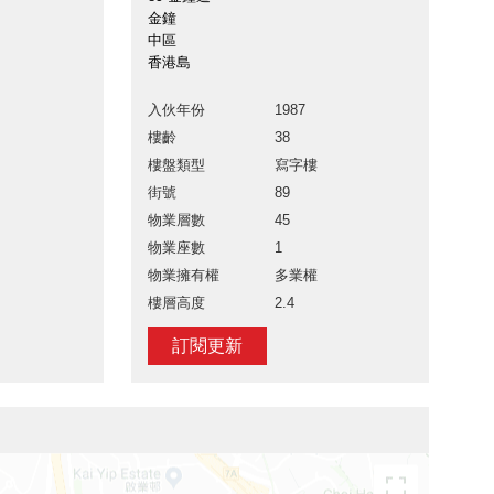
金鐘
中區
香港島
入伙年份
1987
樓齡
38
樓盤類型
寫字樓
街號
89
物業層數
45
物業座數
1
物業擁有權
多業權
樓層高度
2.4
訂閱更新