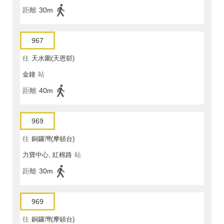
距離
30m
967
往
天水圍(天恩邨)
金鐘
站
距離
40m
969
往
銅鑼灣(摩頓台)
力寶中心, 紅棉路
站
距離
30m
969
往
銅鑼灣(摩頓台)