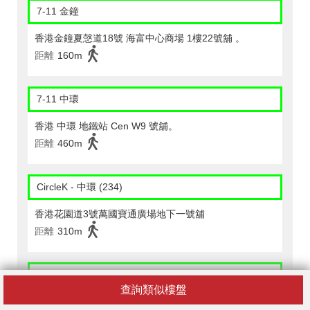
7-11 金鐘
香港金鐘夏愨道18號 海富中心商場 1樓22號舖 。
距離
160m
7-11 中環
香港 中環 地鐵站 Cen W9 號舖。
距離
460m
CircleK - 中環 (234)
香港花園道3號萬國寶通廣場地下一號舖
距離
310m
CircleK - 中環 (258)
查詢類似樓盤
香港中環夏愨道十二號美國銀行中心一樓香港中文大學