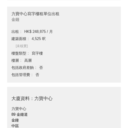
力寶中心寫字樓租單位出租
金鐘
出租
HK$ 248,875 / 月
建築面積
4,525 呎
[未核實]
樓盤類型
寫字樓
樓層
高層
包括政府差餉
否
包括管理費
否
大廈資料：力寶中心
力寶中心
89 金鐘道
金鐘
中區