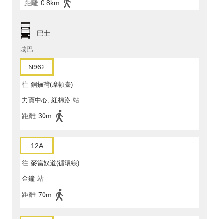
距離
0.8km
巴士
城巴
N962
往
銅鑼灣(摩頓臺)
力寶中心, 紅棉路
站
距離
30m
12A
往
麥當奴道(循環線)
金鐘
站
距離
70m