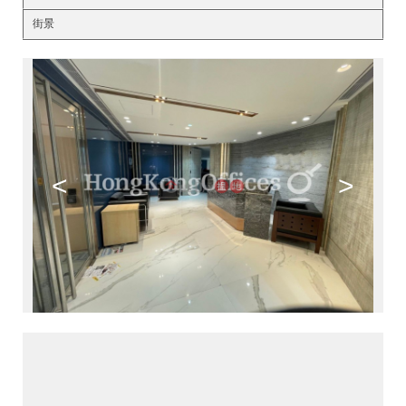
街景
<
>