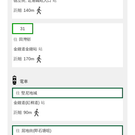
德立街, 近港鐵站入口
站
距離
140m
31
往
田灣邨
金鐘道金鐘站
站
距離
170m
電車
往
堅尼地城
金鐘道(紅棉道)
站
距離
90m
往
屈地街(即石塘咀)