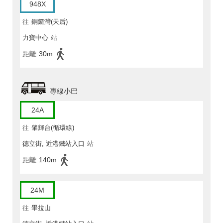
948X
往
銅鑼灣(天后)
力寶中心
站
距離
30m
專線小巴
24A
往
肇輝台(循環線)
德立街, 近港鐵站入口
站
距離
140m
24M
往
畢拉山