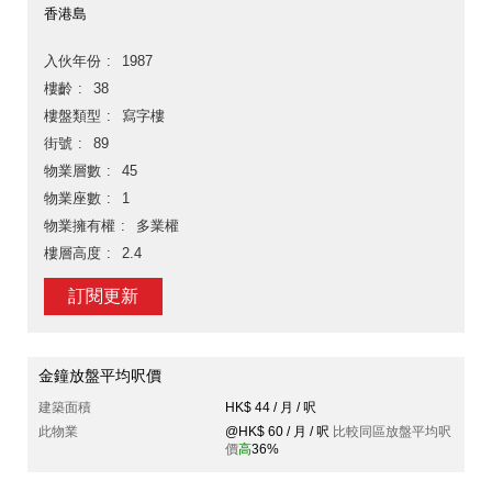
香港島
入伙年份
1987
樓齡
38
樓盤類型
寫字樓
街號
89
物業層數
45
物業座數
1
物業擁有權
多業權
樓層高度
2.4
訂閱更新
金鐘放盤平均呎價
建築面積
HK$ 44 / 月 / 呎
此物業
@HK$ 60 / 月 / 呎
比較同區放盤平均呎
價
高
36%