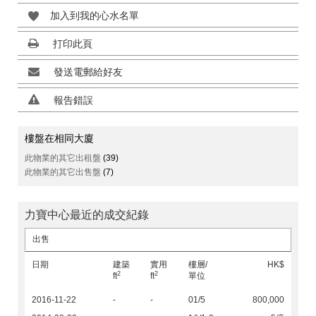
加入到我的心水名單
打印此頁
發送電郵給好友
報告錯誤
樓盤在相同大廈
此物業的其它出租盤
(39)
此物業的其它出售盤
(7)
力寶中心最近的成交紀錄
出售
日期
建築
實用
樓層/
HK$
2
2
ft
ft
單位
2016-11-22
-
-
01/5
800,000