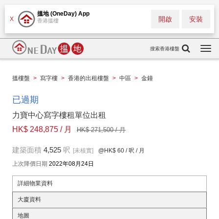
搵地 (OneDay) App
開啟
安裝
X
香港搵樓
搜索香港樓盤
Togg
navi
搵樓盤
>
寫字樓
>
香港的出租樓盤
>
中區
>
金鐘
已過期
力寶中心寫字樓租單位出租
HK$ 248,875 / 月
HK$ 271,500 / 月
建築面積
4,525
呎
[未核實]
@HK$ 60
/ 呎 / 月
上次降價日期
2022年08月24日
詳細物業資料
大廈資料
地圖