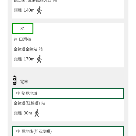
德立街, 近港鐵站入口
站
距離
140m
31
往
田灣邨
金鐘道金鐘站
站
距離
170m
電車
往
堅尼地城
金鐘道(紅棉道)
站
距離
90m
往
屈地街(即石塘咀)