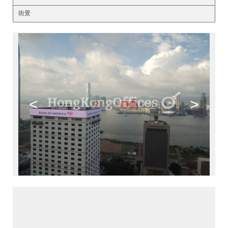
街景
<
>