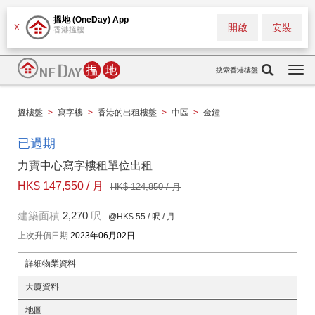
搵地 (OneDay) App
開啟
安裝
X
香港搵樓
搜索香港樓盤
Togg
navi
搵樓盤
>
寫字樓
>
香港的出租樓盤
>
中區
>
金鐘
已過期
力寶中心寫字樓租單位出租
HK$ 147,550 / 月
HK$ 124,850 / 月
建築面積
2,270
呎
@HK$ 55
/ 呎 / 月
上次升價日期
2023年06月02日
詳細物業資料
大廈資料
地圖