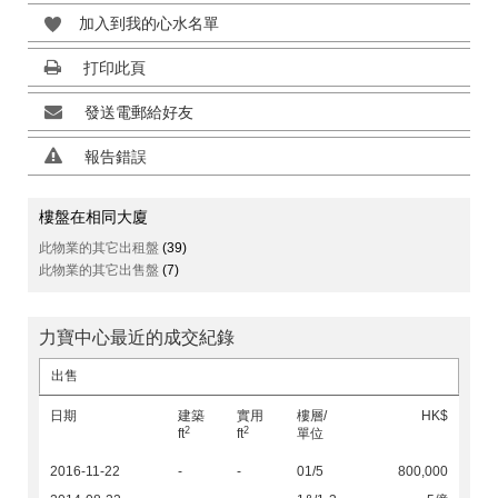
加入到我的心水名單
打印此頁
發送電郵給好友
報告錯誤
樓盤在相同大廈
此物業的其它出租盤
(39)
此物業的其它出售盤
(7)
力寶中心最近的成交紀錄
出售
日期
建築
實用
樓層/
HK$
2
2
ft
ft
單位
2016-11-22
-
-
01/5
800,000