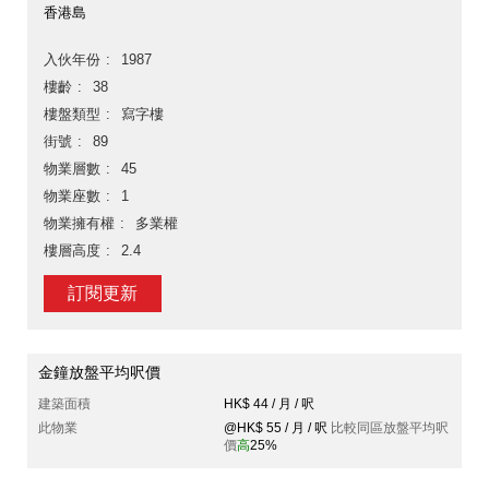
香港島
入伙年份
1987
樓齡
38
樓盤類型
寫字樓
街號
89
物業層數
45
物業座數
1
物業擁有權
多業權
樓層高度
2.4
訂閱更新
金鐘放盤平均呎價
建築面積
HK$ 44 / 月 / 呎
此物業
@HK$ 55 / 月 / 呎
比較同區放盤平均呎
價
高
25%