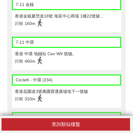
7-11 金鐘
香港金鐘夏愨道18號 海富中心商場 1樓22號舖 。
距離
160m
7-11 中環
香港 中環 地鐵站 Cen W9 號舖。
距離
460m
CircleK - 中環 (234)
香港花園道3號萬國寶通廣場地下一號舖
距離
310m
CircleK - 中環 (258)
查詢類似樓盤
香港中環夏愨道十二號美國銀行中心一樓香港中文大學