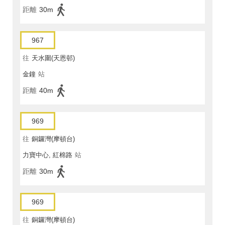
距離
30m
967
往
天水圍(天恩邨)
金鐘
站
距離
40m
969
往
銅鑼灣(摩頓台)
力寶中心, 紅棉路
站
距離
30m
969
往
銅鑼灣(摩頓台)