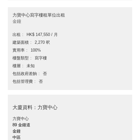
力寶中心寫字樓租單位出租
金鐘
出租
HK$ 147,550 / 月
建築面積
2,270 呎
實用率
100%
樓盤類型
寫字樓
樓層
未知
包括政府差餉
否
包括管理費
否
大廈資料：力寶中心
力寶中心
89 金鐘道
金鐘
中區