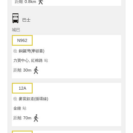
距離
0.8km
巴士
城巴
N962
往
銅鑼灣(摩頓臺)
力寶中心, 紅棉路
站
距離
30m
12A
往
麥當奴道(循環線)
金鐘
站
距離
70m