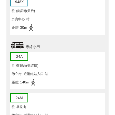
948X
往
銅鑼灣(天后)
力寶中心
站
距離
30m
專線小巴
24A
往
肇輝台(循環線)
德立街, 近港鐵站入口
站
距離
140m
24M
往
畢拉山