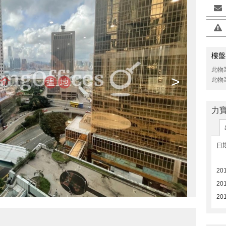
樓盤
此物
>
此物
力
日
201
20
20