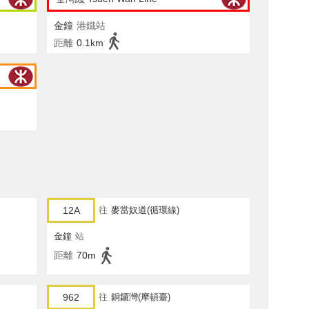
金鐘
港鐵站
距離
0.1km
12A
往
麥當奴道(循環線)
金鐘
站
距離
70m
962
往
銅鑼灣(摩頓臺)