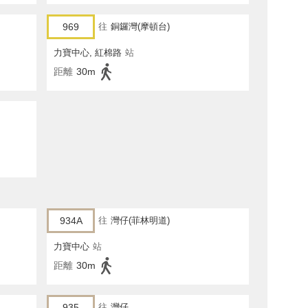
969
往
銅鑼灣(摩頓台)
力寶中心, 紅棉路
站
距離
30m
934A
往
灣仔(菲林明道)
力寶中心
站
距離
30m
935
往
灣仔