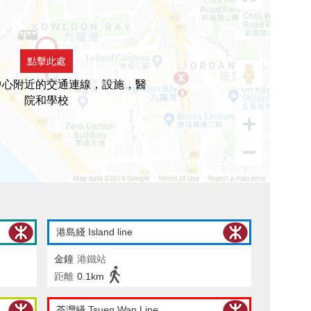
點擊此處
中心附近的交通連線，設施，醫
院和學校
港島綫 Island line
金鐘
港鐵站
距離
0.1km
荃灣綫 Tsuen Wan Line