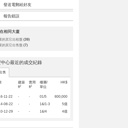
發送電郵給好友
報告錯誤
在相同大廈
業的其它出租盤
(39)
業的其它出售盤
(7)
寶中心最近的成交紀錄
出售
期
建築
實用
樓層/
HK$
2
2
ft
ft
單位
6-11-22
-
-
01/5
800,000
14-08-22
-
-
1&/1-3
5億
10-12-29
-
-
1&/4
4億