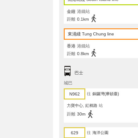
金鐘
港鐵站
距離
0.1km
東涌綫 Tung Chung line
香港
港鐵站
距離
0.8km
巴士
城巴
N962
往
銅鑼灣(摩頓臺)
力寶中心, 紅棉路
站
距離
30m
629
往
海洋公園