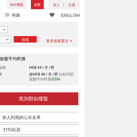
海外樓盤
放盤
登入
註冊
商舖
ENGLISH
搜索
更多搜索選項
放盤平均呎價
面積
HK$ 44 / 月 / 呎
業
@HK$ 46 / 月 / 呎
比較同區
放盤平均呎價
高
5%
查詢類似樓盤
加入到我的心水名單
打印此頁