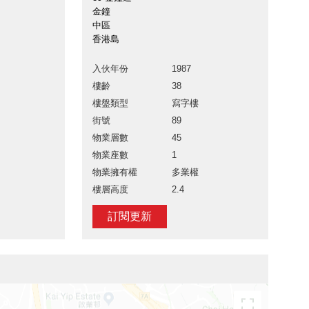
金鐘
中區
香港島
入伙年份
1987
樓齡
38
樓盤類型
寫字樓
街號
89
物業層數
45
物業座數
1
物業擁有權
多業權
樓層高度
2.4
訂閱更新