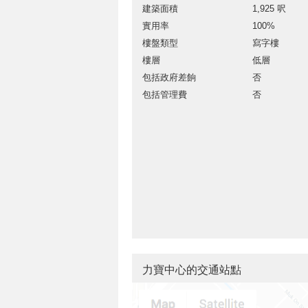
建築面積
1,925 呎
實用率
100%
樓盤類型
寫字樓
樓層
低層
包括政府差餉
否
包括管理費
否
力寶中心的交通站點