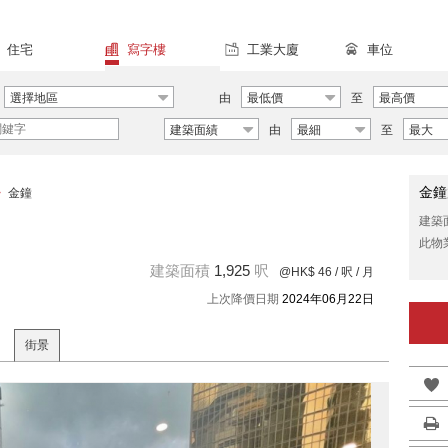
住宅
寫字樓
工業大廈
車位
選擇地區
由
最低價
至
最高價
建築面績
由
最細
至
最大
金鐘
>
金鐘
建築
此物
建築面積
1,925
呎
@HK$ 46
/ 呎 / 月
上次降價日期
2024年06月22日
街景