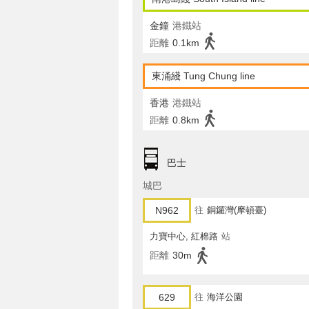
金鐘
港鐵站
距離
0.1km
東涌綫 Tung Chung line
香港
港鐵站
距離
0.8km
巴士
城巴
N962
往
銅鑼灣(摩頓臺)
力寶中心, 紅棉路
站
距離
30m
629
往
海洋公園