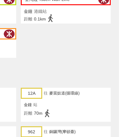
金鐘
港鐵站
距離
0.1km
12A
往
麥當奴道(循環線)
金鐘
站
距離
70m
962
往
銅鑼灣(摩頓臺)