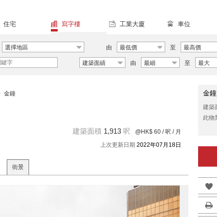
住宅
寫字樓
工業大廈
車位
選擇地區
由
最低價
至
最高價
建築面績
由
最細
至
最大
金鐘
>
金鐘
建築
此物
建築面積
1,913
呎
@HK$ 60
/ 呎 / 月
上次更新日期
2022年07月18日
街景