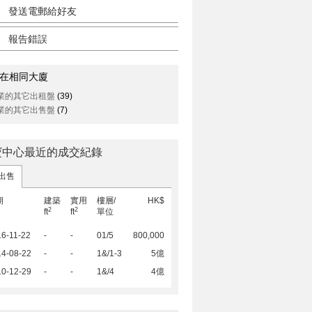
發送電郵給好友
報告錯誤
在相同大廈
業的其它出租盤
(39)
業的其它出售盤
(7)
寶中心最近的成交紀錄
出售
期
建築
實用
樓層/
HK$
2
2
ft
ft
單位
6-11-22
-
-
01/5
800,000
14-08-22
-
-
1&/1-3
5億
10-12-29
-
-
1&/4
4億