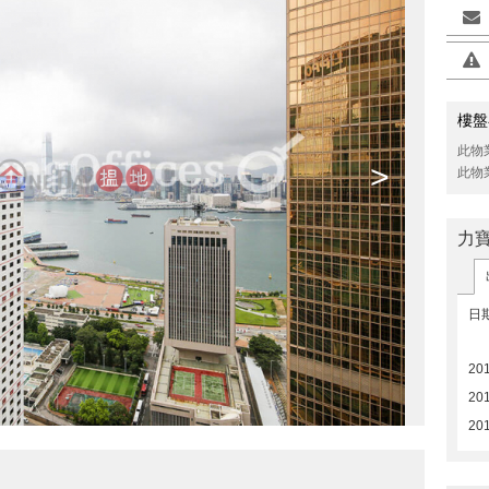
樓盤
此物
>
此物
力
日
201
20
20