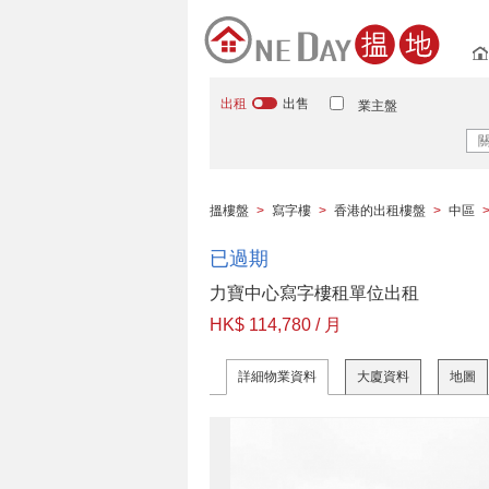
出租
出售
業主盤
搵樓盤
>
寫字樓
>
香港的出租樓盤
>
中區
已過期
力寶中心寫字樓租單位出租
HK$ 114,780 / 月
詳細物業資料
大廈資料
地圖