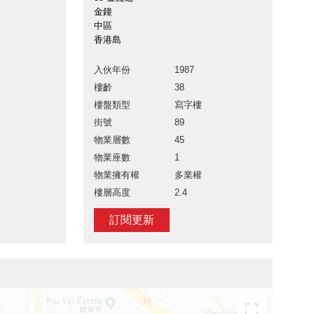
金鐘
中區
香港島
入伙年份
1987
樓齡
38
樓盤類型
寫字樓
街號
89
物業層數
45
物業座數
1
物業擁有權
多業權
樓層高度
2.4
訂閱更新