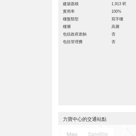
建築面積
1,913 呎
實用率
100%
樓盤類型
寫字樓
樓層
高層
包括政府差餉
否
包括管理費
否
力寶中心的交通站點