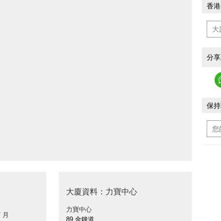
香港
分享
保持
大廈資料：力寶中心
力寶中心
/ 月
89 金鐘道