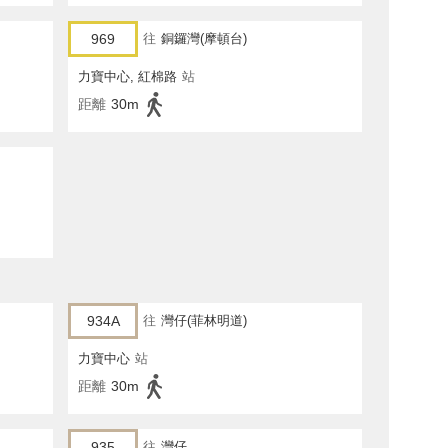
969
往
銅鑼灣(摩頓台)
力寶中心, 紅棉路
站
距離
30m
934A
往
灣仔(菲林明道)
力寶中心
站
距離
30m
935
往
灣仔