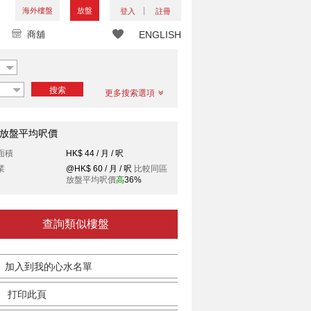
海外樓盤
放盤
登入
註冊
商舖
ENGLISH
搜索
更多搜索選項
放盤平均呎價
面積
HK$ 44 / 月 / 呎
業
@HK$ 60 / 月 / 呎
比較同區
放盤平均呎價
高
36%
查詢類似樓盤
加入到我的心水名單
打印此頁