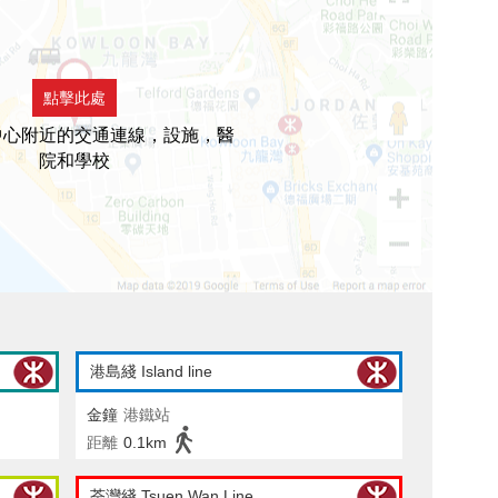
點擊此處
中心附近的交通連線，設施，醫
院和學校
港島綫 Island line
金鐘
港鐵站
距離
0.1km
荃灣綫 Tsuen Wan Line