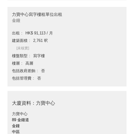
力寶中心寫字樓租單位出租
金鐘
出租
HK$ 91,113 / 月
建築面積
2,761 呎
[未核實]
樓盤類型
寫字樓
樓層
高層
包括政府差餉
否
包括管理費
否
大廈資料：力寶中心
力寶中心
89 金鐘道
金鐘
中區