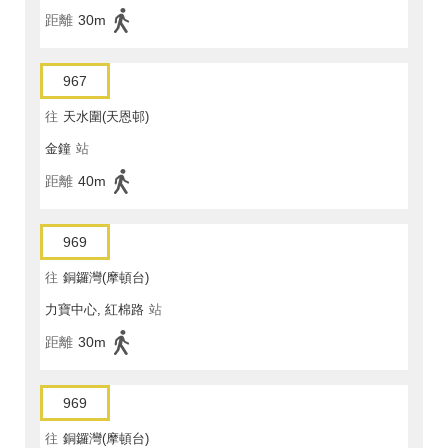
距離
30m
967
往
天水圍(天恩邨)
金鐘
站
距離
40m
969
往
銅鑼灣(摩頓台)
力寶中心, 紅棉路
站
距離
30m
969
往
銅鑼灣(摩頓台)