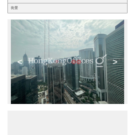
街景
<
>