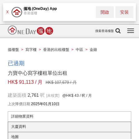
搵地 (OneDay) App
開啟
安裝
X
香港搵樓
搜索香港樓盤
Togg
navi
搵樓盤
>
寫字樓
>
香港的出租樓盤
>
中區
>
金鐘
已過期
力寶中心寫字樓租單位出租
HK$ 91,113 / 月
HK$ 107,679 / 月
建築面積
2,761
呎
[未核實]
@HK$ 43
/ 呎 / 月
上次降價日期
2025年01月10日
詳細物業資料
大廈資料
地圖