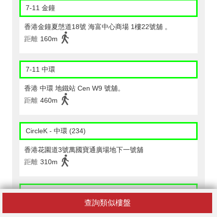
7-11 金鐘
香港金鐘夏愨道18號 海富中心商場 1樓22號舖 。
距離
160m
7-11 中環
香港 中環 地鐵站 Cen W9 號舖。
距離
460m
CircleK - 中環 (234)
香港花園道3號萬國寶通廣場地下一號舖
距離
310m
CircleK - 中環 (258)
查詢類似樓盤
香港中環夏愨道十二號美國銀行中心一樓香港中文大學