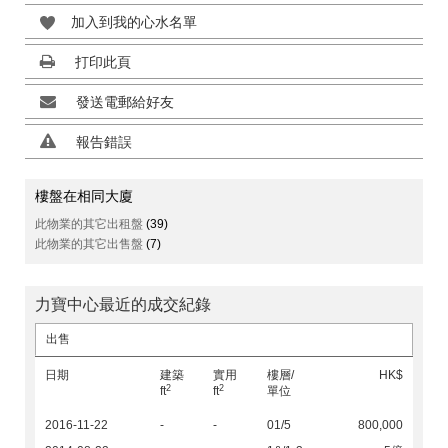
加入到我的心水名單
打印此頁
發送電郵給好友
報告錯誤
樓盤在相同大廈
此物業的其它出租盤
(39)
此物業的其它出售盤
(7)
力寶中心最近的成交紀錄
出售
日期
建築
實用
樓層/
HK$
2
2
ft
ft
單位
2016-11-22
-
-
01/5
800,000