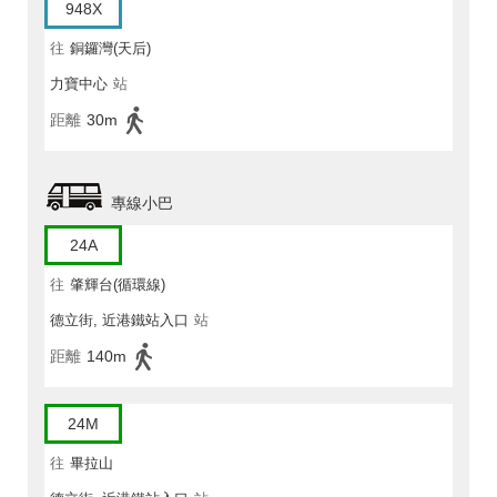
948X
往
銅鑼灣(天后)
力寶中心
站
距離
30m
專線小巴
24A
往
肇輝台(循環線)
德立街, 近港鐵站入口
站
距離
140m
24M
往
畢拉山