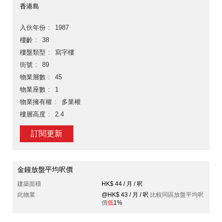
香港島
入伙年份
1987
樓齡
38
樓盤類型
寫字樓
街號
89
物業層數
45
物業座數
1
物業擁有權
多業權
樓層高度
2.4
訂閱更新
金鐘放盤平均呎價
建築面積
HK$ 44 / 月 / 呎
此物業
@HK$ 43 / 月 / 呎
比較同區放盤平均呎
價
低
1%