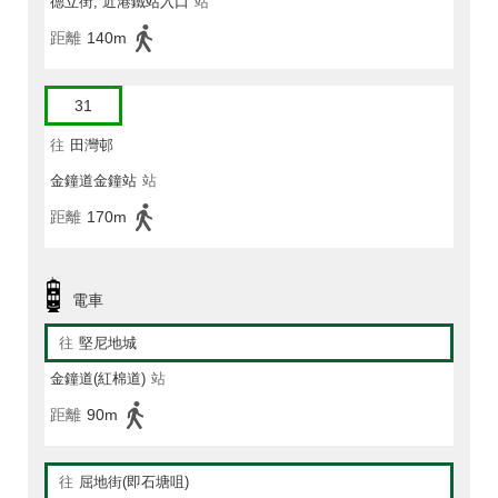
德立街, 近港鐵站入口
站
距離
140m
31
往
田灣邨
金鐘道金鐘站
站
距離
170m
電車
往
堅尼地城
金鐘道(紅棉道)
站
距離
90m
往
屈地街(即石塘咀)