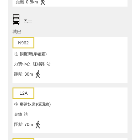
距離
0.8km
巴士
城巴
N962
往
銅鑼灣(摩頓臺)
力寶中心, 紅棉路
站
距離
30m
12A
往
麥當奴道(循環線)
金鐘
站
距離
70m