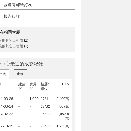
發送電郵給好友
報告錯誤
在相同大廈
業的其它出租盤
(2)
業的其它出售盤
(1)
晉中心最近的成交紀錄
出售
出租
期
建築
實用
樓層/
HK$
2
2
ft
ft
單位
24-03-26
-
1,900
17/H
2,400萬
24-03-14
-
-
17/B2
807萬
24-02-22
-
-
16/G1
1,052.8
萬
22-10-25
-
-
25/G1
1,235萬