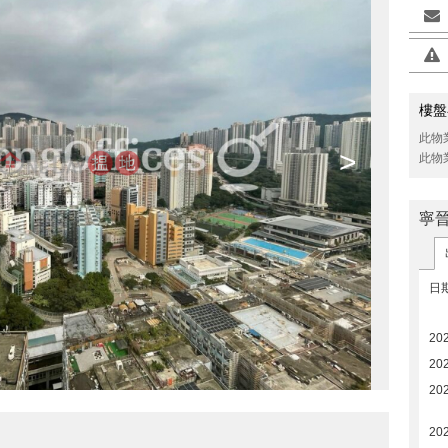
樓盤
此物
>
此物
寧
日
20
20
20
20