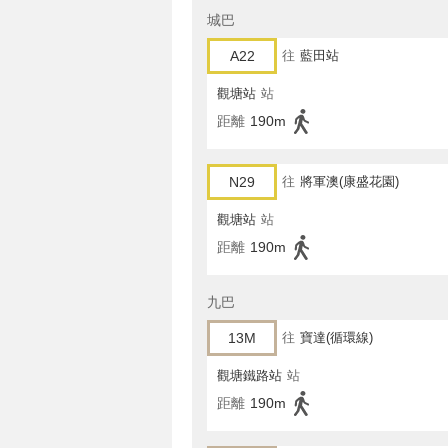
城巴
A22
往
藍田站
觀塘站
站
距離
190m
N29
往
將軍澳(康盛花園)
觀塘站
站
距離
190m
九巴
13M
往
寶達(循環線)
觀塘鐵路站
站
距離
190m