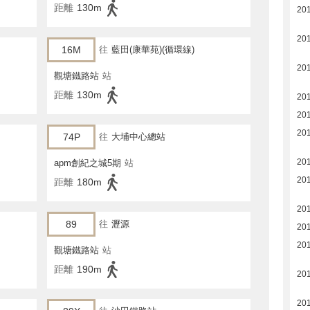
距離
130m
20
20
16M
往
藍田(康華苑)(循環線)
20
觀塘鐵路站
站
距離
130m
201
20
20
74P
往
大埔中心總站
20
apm創紀之城5期
站
20
距離
180m
20
89
往
瀝源
20
20
觀塘鐵路站
站
距離
190m
20
20