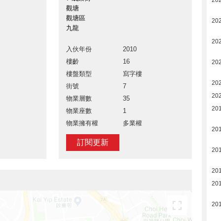
20
觀塘
觀塘區
20
九龍
20
入伙年份
2010
樓齡
16
202
樓盤類型
寫字樓
20
街號
7
20
物業層數
35
20
物業座數
1
物業擁有權
多業權
20
訂閱更新
20
20
20
20