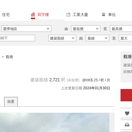
住宅
寫字樓
工業大廈
車位
選擇地區
由
最低價
至
最高價
建築面績
由
最細
至
最大
觀塘
>
觀塘
建築
此物
建築面積
2,721
呎
[未核實]
@HK$ 25
/ 呎 / 月
上次更新日期
2024年01月30日
街景