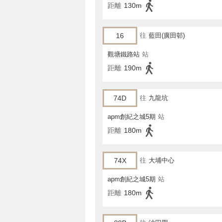
距離
130m
16
往
藍田(廣田邨)
觀塘鐵路站
站
距離
190m
74D
往
九龍坑
apm創紀之城5期
站
距離
180m
74X
往
大埔中心
apm創紀之城5期
站
距離
180m