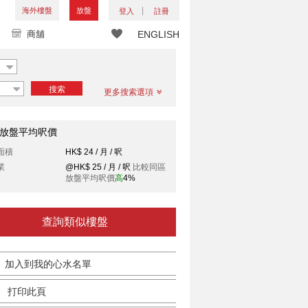
海外樓盤
放盤
登入
註冊
商舖
ENGLISH
搜索
更多搜索選項
放盤平均呎價
面積
HK$ 24 / 月 / 呎
業
@HK$ 25 / 月 / 呎
比較同區
放盤平均呎價
高
4%
查詢類似樓盤
加入到我的心水名單
打印此頁