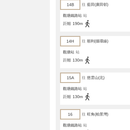
14B
往
藍田(廣田邨)
觀塘鐵路站
站
距離
190m
14H
往
順利(循環線)
觀塘站
站
距離
130m
15A
往
慈雲山(北)
觀塘鐵路站
站
距離
130m
16
往
旺角(柏景灣)
觀塘鐵路站
站