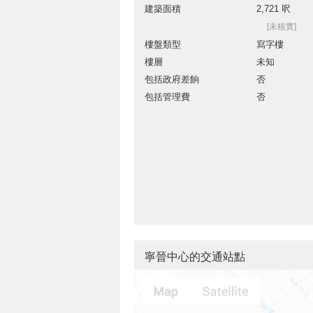
建築面積
2,721 呎
[未核實]
樓盤類型
寫字樓
樓層
未知
包括政府差餉
否
包括管理費
否
寧晉中心的交通站點