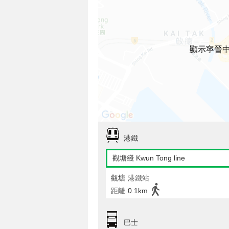
顯示寧晉
港鐵
觀塘綫 Kwun Tong line
觀塘
港鐵站
距離
0.1km
巴士