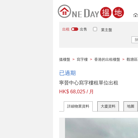
出租
出售
業主盤
搵樓盤
>
寫字樓
>
香港的出租樓盤
>
觀塘區
已過期
寧晉中心寫字樓租單位出租
HK$ 68,025 / 月
詳細物業資料
大廈資料
地圖