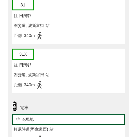
31
往
田灣邨
謝斐道, 波斯富街
站
距離
340m
31X
往
田灣邨
謝斐道, 波斯富街
站
距離
340m
電車
往
跑馬地
軒尼詩道(堅拿道西)
站