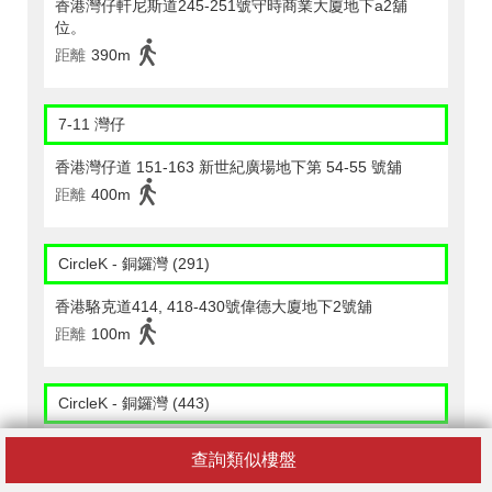
香港灣仔軒尼斯道245-251號守時商業大廈地下a2舖
位。
距離
390m
7-11 灣仔
香港灣仔道 151-163 新世紀廣場地下第 54-55 號舖
距離
400m
CircleK - 銅鑼灣 (291)
香港駱克道414, 418-430號偉德大廈地下2號舖
距離
100m
CircleK - 銅鑼灣 (443)
銅鑼灣利園山道49-57號地下k舖
查詢類似樓盤
距離
400m