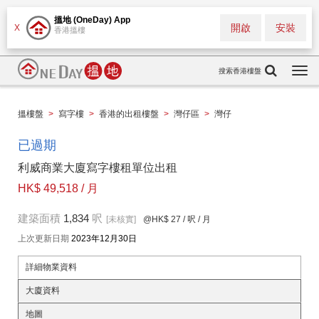
搵地 (OneDay) App
開啟
安裝
X
香港搵樓
搜索香港樓盤
Togg
navi
搵樓盤
>
寫字樓
>
香港的出租樓盤
>
灣仔區
>
灣仔
已過期
利威商業大廈寫字樓租單位出租
HK$ 49,518 / 月
建築面積
1,834
呎
[未核實]
@HK$ 27
/ 呎 / 月
上次更新日期
2023年12月30日
詳細物業資料
大廈資料
地圖