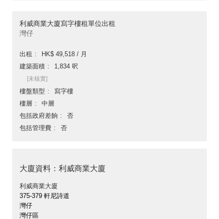
利威商業大廈寫字樓租單位出租
灣仔
出租
HK$ 49,518 / 月
建築面積
1,834 呎
[未核實]
樓盤類型
寫字樓
樓層
中層
包括政府差餉
否
包括管理費
否
大廈資料：利威商業大廈
利威商業大廈
375-379 軒尼詩道
灣仔
灣仔區