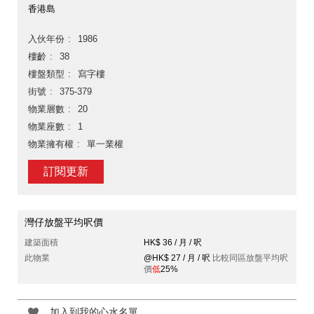
香港島
入伙年份
1986
樓齡
38
樓盤類型
寫字樓
街號
375-379
物業層數
20
物業座數
1
物業擁有權
單一業權
訂閱更新
灣仔放盤平均呎價
建築面積
HK$ 36 / 月 / 呎
此物業
@HK$ 27 / 月 / 呎
比較同區放盤平均呎
價
低
25%
加入到我的心水名單