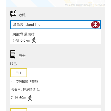
港鐵
港島綫 Island line
銅鑼灣
港鐵站
距離
0.6km
巴士
城巴
E11
往
亞洲國際博覽館
天樂里, 軒尼詩道
站
距離
60m