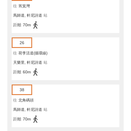
往
筲箕灣
馬師道, 軒尼詩道
站
距離
70m
26
往
荷李活道(循環線)
天樂里, 軒尼詩道
站
距離
60m
38
往
北角碼頭
馬師道, 軒尼詩道
站
距離
70m