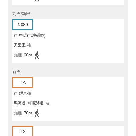
九巴/新巴
N680
往
中環(港澳碼頭)
天樂里
站
距離
60m
新巴
2A
往
耀東邨
馬師道, 軒尼詩道
站
距離
70m
2X