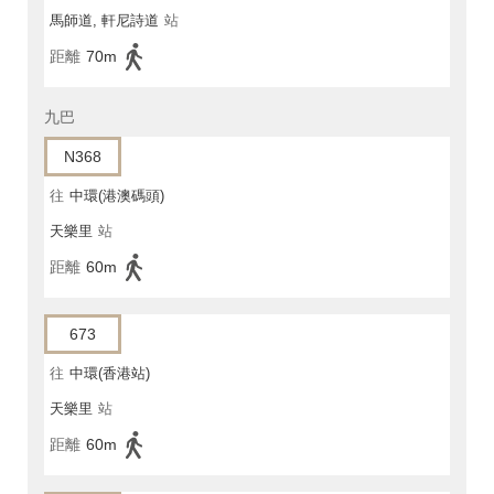
馬師道, 軒尼詩道
站
距離
70m
九巴
N368
往
中環(港澳碼頭)
天樂里
站
距離
60m
673
往
中環(香港站)
天樂里
站
距離
60m