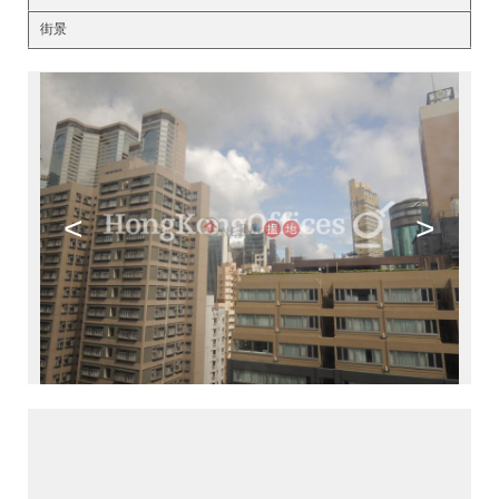
街景
<
>