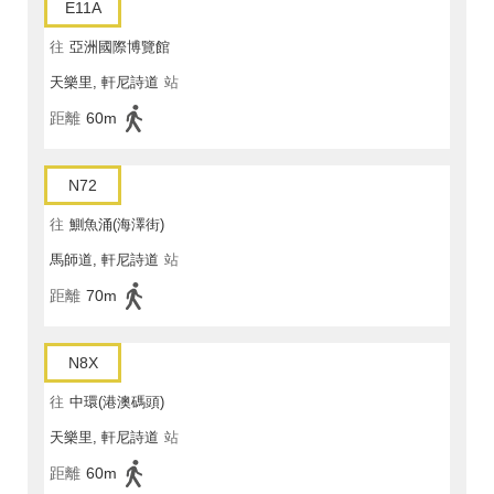
E11A
往
亞洲國際博覽館
天樂里, 軒尼詩道
站
距離
60m
N72
往
鰂魚涌(海澤街)
馬師道, 軒尼詩道
站
距離
70m
N8X
往
中環(港澳碼頭)
天樂里, 軒尼詩道
站
距離
60m