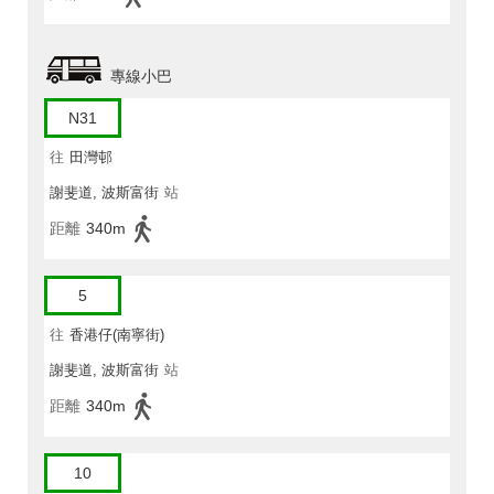
專線小巴
N31
往
田灣邨
謝斐道, 波斯富街
站
距離
340m
5
往
香港仔(南寧街)
謝斐道, 波斯富街
站
距離
340m
10