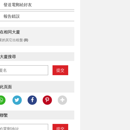
發送電郵給好友
報告錯誤
在相同大廈
業的其它出租盤
(8)
大廈搜尋
提交
此頁面
聯繫
提交