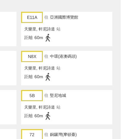
E11A
往
亞洲國際博覽館
天樂里, 軒尼詩道
站
距離
60m
N8X
往
中環(港澳碼頭)
天樂里, 軒尼詩道
站
距離
60m
5B
往
堅尼地城
天樂里, 軒尼詩道
站
距離
60m
72
往
銅鑼灣(摩頓臺)