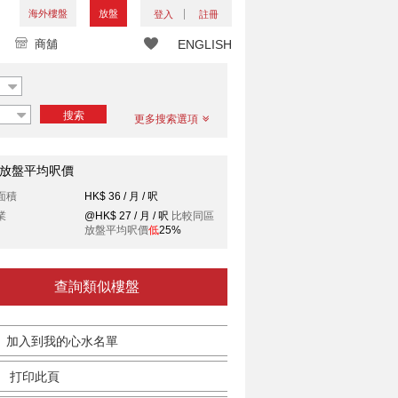
海外樓盤
放盤
登入
註冊
商舖
ENGLISH
搜索
更多搜索選項
放盤平均呎價
面積
HK$ 36 / 月 / 呎
業
@HK$ 27 / 月 / 呎
比較同區
放盤平均呎價
低
25%
查詢類似樓盤
加入到我的心水名單
打印此頁