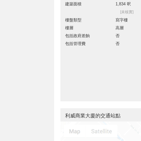
建築面積
1,834 呎
[未核實]
樓盤類型
寫字樓
樓層
高層
包括政府差餉
否
包括管理費
否
利威商業大廈的交通站點