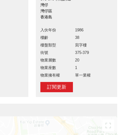
灣仔
灣仔區
香港島
入伙年份
1986
樓齡
38
樓盤類型
寫字樓
街號
375-379
物業層數
20
物業座數
1
物業擁有權
單一業權
訂閱更新