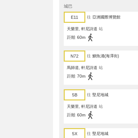
城巴
E11
往
亞洲國際博覽館
天樂里, 軒尼詩道
站
距離
60m
N72
往
鰂魚涌(海澤街)
馬師道, 軒尼詩道
站
距離
70m
5B
往
堅尼地城
天樂里, 軒尼詩道
站
距離
60m
5X
往
堅尼地城