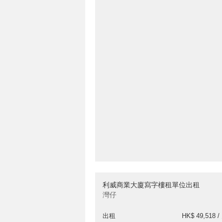
利威商業大廈寫字樓租單位出租
灣仔
出租
HK$ 49,518 /