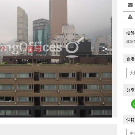
樓盤
此物
>
香港
分享
保持