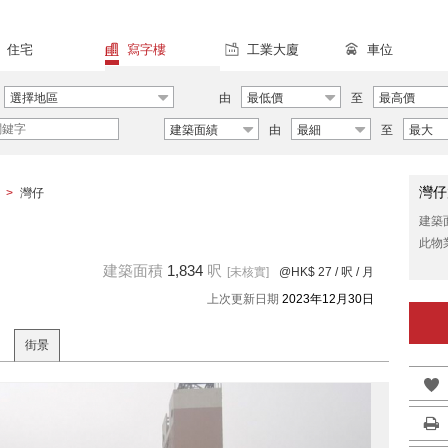
住宅
寫字樓
工業大廈
車位
選擇地區
由
最低價
至
最高價
建築面績
由
最細
至
最大
灣仔
>
灣仔
建築
此物
建築面積
1,834
呎
[未核實]
@HK$ 27
/ 呎 / 月
上次更新日期
2023年12月30日
街景