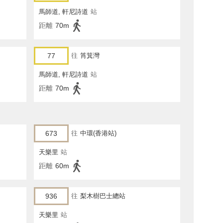
馬師道, 軒尼詩道
站
距離
70m
77
往
筲箕灣
馬師道, 軒尼詩道
站
距離
70m
673
往
中環(香港站)
天樂里
站
距離
60m
936
往
梨木樹巴士總站
天樂里
站