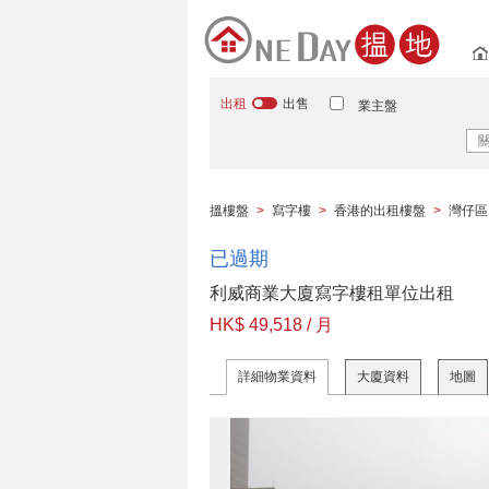
出租
出售
業主盤
搵樓盤
>
寫字樓
>
香港的出租樓盤
>
灣仔區
已過期
利威商業大廈寫字樓租單位出租
HK$ 49,518 / 月
詳細物業資料
大廈資料
地圖