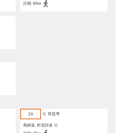
距離
60m
2X
往
筲箕灣
馬師道, 軒尼詩道
站