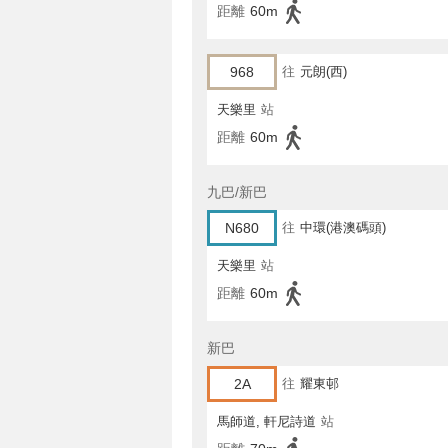
距離
60m
968
往
元朗(西)
天樂里
站
距離
60m
九巴/新巴
N680
往
中環(港澳碼頭)
天樂里
站
距離
60m
新巴
2A
往
耀東邨
馬師道, 軒尼詩道
站