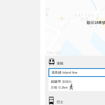
顯示18希
港鐵
港島綫 Island line
銅鑼灣
港鐵站
距離
0.2km
巴士