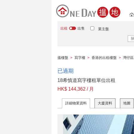
出租
出售
業主盤
搵樓盤
>
寫字樓
>
香港的出租樓盤
>
灣仔區
已過期
18希慎道寫字樓租單位出租
HK$ 144,362 / 月
詳細物業資料
大廈資料
地圖