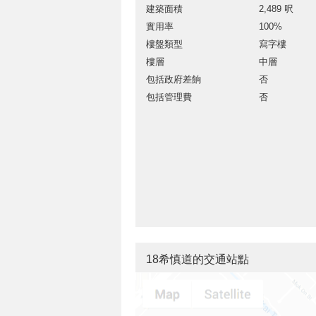
建築面積
2,489 呎
實用率
100%
樓盤類型
寫字樓
樓層
中層
包括政府差餉
否
包括管理費
否
18希慎道的交通站點