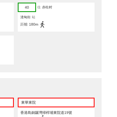
40
往
赤柱村
渣甸街
站
距離
180m
東華東院
香港島銅鑼灣掃桿埔東院道19號