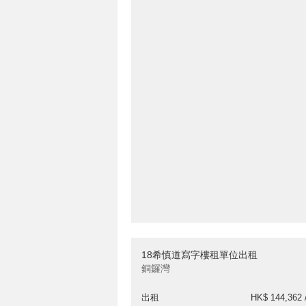
18希慎道寫字樓租單位出租
銅鑼灣
出租
HK$ 144,362 