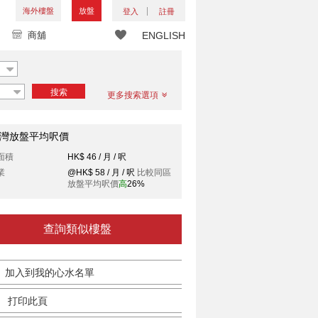
海外樓盤
放盤
登入
註冊
商舖
ENGLISH
搜索
更多搜索選項
灣放盤平均呎價
面積
HK$ 46 / 月 / 呎
業
@HK$ 58 / 月 / 呎
比較同區
放盤平均呎價
高
26%
查詢類似樓盤
加入到我的心水名單
打印此頁