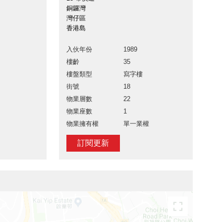
銅鑼灣
灣仔區
香港島
入伙年份
1989
樓齡
35
樓盤類型
寫字樓
街號
18
物業層數
22
物業座數
1
物業擁有權
單一業權
訂閱更新