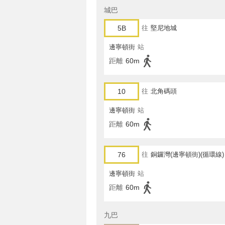
城巴
5B
往
堅尼地城
邊寧頓街
站
距離
60m
10
往
北角碼頭
邊寧頓街
站
距離
60m
76
往
銅鑼灣(邊寧頓街)(循環線)
邊寧頓街
站
距離
60m
九巴