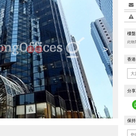
樓盤
此物
>
香港
分享
保持