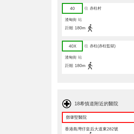
40
往
赤柱村
渣甸街
站
距離
180m
40X
往
赤柱(赤柱監獄)
渣甸街
站
距離
180m
18希慎道附近的醫院
鄧肇堅醫院
香港島灣仔皇后大道東282號