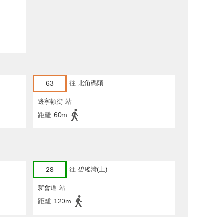
63
往
北角碼頭
邊寧頓街
站
距離
60m
28
往
碧瑤灣(上)
新會道
站
距離
120m