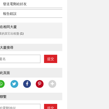
發送電郵給好友
報告錯誤
在相同大廈
業的其它出租盤
(1)
大廈搜尋
提交
此頁面
聯繫
提交