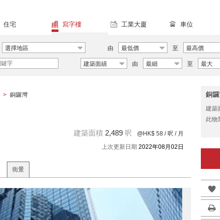
住宅
寫字樓
工業大廈
車位
選擇地區
由
最低價
至
最高價
建築面績
由
最細
至
最大
銅鑼
>
銅鑼灣
建築
此物
建築面積
2,489
呎
@HK$ 58
/ 呎 / 月
上次更新日期
2022年08月02日
街景