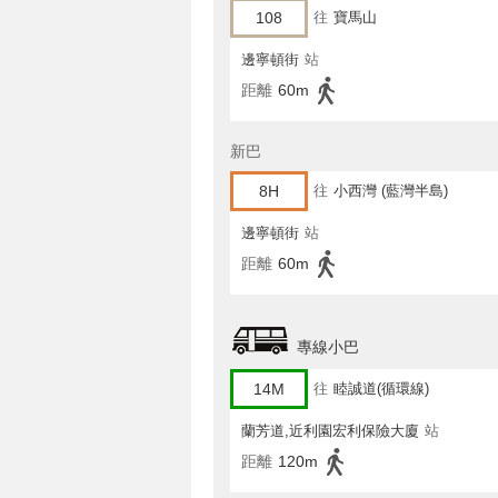
108
往
寶馬山
邊寧頓街
站
距離
60m
新巴
8H
往
小西灣 (藍灣半島)
邊寧頓街
站
距離
60m
專線小巴
14M
往
睦誠道(循環線)
蘭芳道,近利園宏利保險大廈
站
距離
120m