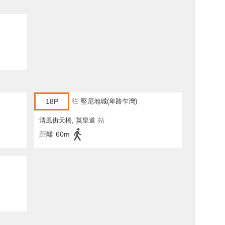
18P
往
堅尼地城(卑路乍灣)
清風街天橋, 英皇道
站
距離
60m