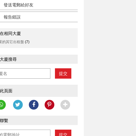
發送電郵給好友
報告錯誤
在相同大廈
業的其它出租盤
(7)
大廈搜尋
提交
此頁面
聯繫
提交