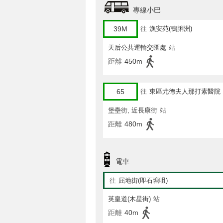
專線小巴
39M
往
漁安苑(鴨脷洲)
天后公共運輸交匯處
站
距離
450m
65
往
東區尤德夫人那打素醫院
堡壘街, 近長康街
站
距離
480m
電車
往
屈地街(即石塘咀)
英皇道(木星街)
站
距離
40m