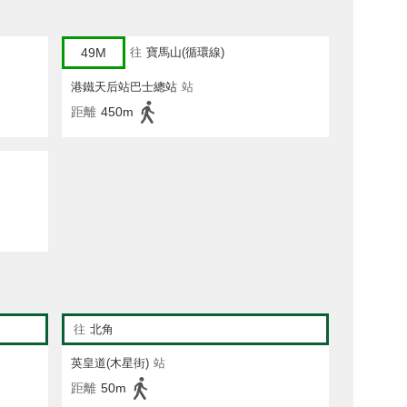
49M
往
寶馬山(循環線)
港鐵天后站巴士總站
站
距離
450m
往
北角
英皇道(木星街)
站
距離
50m