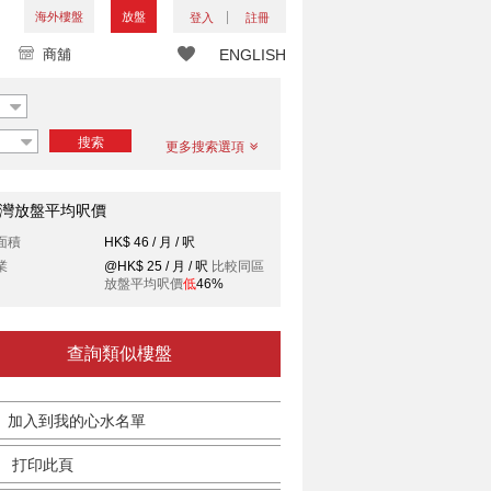
海外樓盤
放盤
登入
註冊
商舖
ENGLISH
搜索
更多搜索選項
灣放盤平均呎價
面積
HK$ 46 / 月 / 呎
業
@HK$ 25 / 月 / 呎
比較同區
放盤平均呎價
低
46%
查詢類似樓盤
加入到我的心水名單
打印此頁