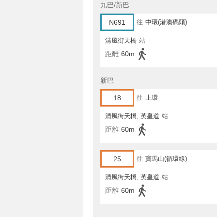
九巴/新巴
N691
往
中環(港澳碼頭)
清風街天橋
站
距離
60m
新巴
18
往
上環
清風街天橋, 英皇道
站
距離
60m
25
往
寶馬山(循環線)
清風街天橋, 英皇道
站
距離
60m