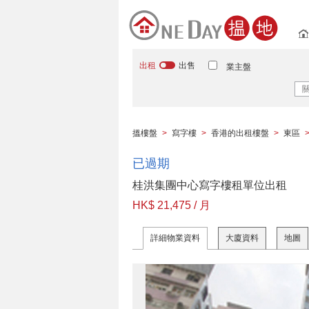
出租
出售
業主盤
搵樓盤
>
寫字樓
>
香港的出租樓盤
>
東區
已過期
桂洪集團中心寫字樓租單位出租
HK$ 21,475 / 月
詳細物業資料
大廈資料
地圖