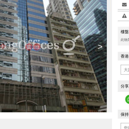
樓盤
此物
>
香港
分享
保持