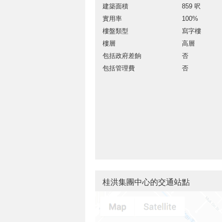
建築面積
859 呎
實用率
100%
樓盤類型
寫字樓
樓層
高層
包括政府差餉
否
包括管理費
否
桂洪集團中心的交通站點