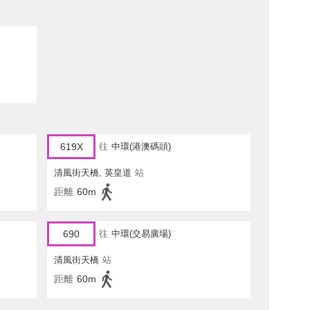
619X
往
中環(港澳碼頭)
清風街天橋, 英皇道
站
距離
60m
690
往
中環(交易廣場)
清風街天橋
站
距離
60m