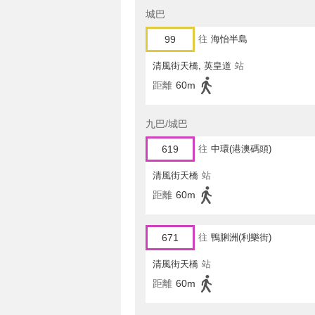
城巴
99
往
海怡半島
清風街天橋, 英皇道
站
距離
60m
九巴/城巴
619
往
中環(港澳碼頭)
清風街天橋
站
距離
60m
671
往
鴨脷洲(利樂街)
清風街天橋
站
距離
60m