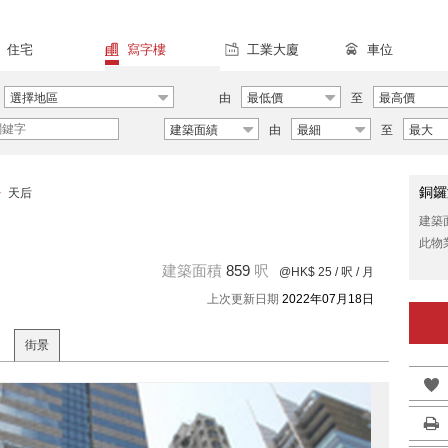
住宅
寫字樓
工業大廈
車位
選擇地區
由
最低價
至
最高價
建築面績
由
最細
至
最大
銅鑼
>
天后
建築
此物
建築面積
859
呎
@HK$ 25
/ 呎 / 月
上次更新日期
2022年07月18日
街景