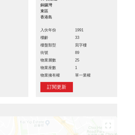
銅鑼灣
東區
香港島
入伙年份
1991
樓齡
33
樓盤類型
寫字樓
街號
89
物業層數
25
物業座數
1
物業擁有權
單一業權
訂閱更新