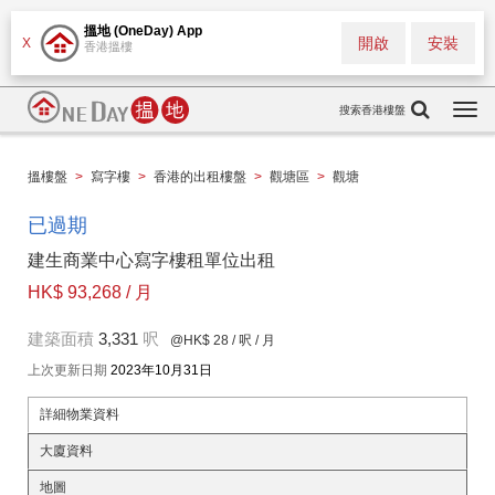
搵地 (OneDay) App
開啟
安裝
X
香港搵樓
搜索香港樓盤
Togg
navi
搵樓盤
>
寫字樓
>
香港的出租樓盤
>
觀塘區
>
觀塘
已過期
建生商業中心寫字樓租單位出租
HK$ 93,268 / 月
建築面積
3,331
呎
@HK$ 28
/ 呎 / 月
上次更新日期
2023年10月31日
詳細物業資料
大廈資料
地圖