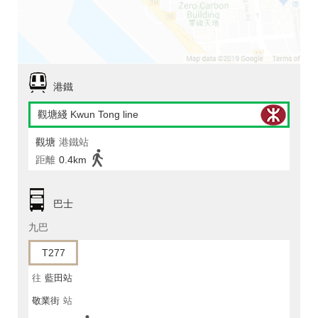
港鐵
觀塘綫 Kwun Tong line
觀塘
港鐵站
距離
0.4km
巴士
九巴
T277
往
藍田站
敬業街
站