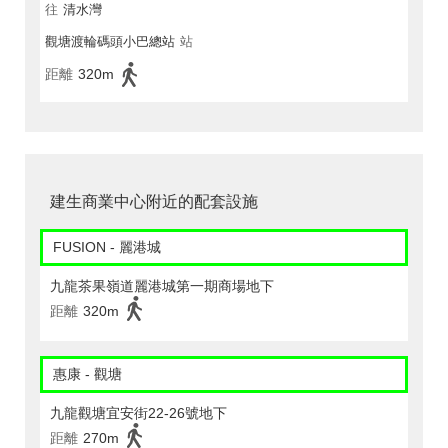
往
清水灣
觀塘渡輪碼頭小巴總站
站
距離
320m
建生商業中心附近的配套設施
FUSION - 麗港城
九龍茶果嶺道麗港城第一期商場地下
距離
320m
惠康 - 觀塘
九龍觀塘宜安街22-26號地下
距離
270m