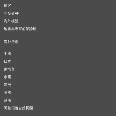
博客
開發者API
海外樓盤
地產界專家前景論壇
海外房產
中國
日本
柬埔寨
泰國
澳洲
英國
越南
阿拉伯聯合酋長國