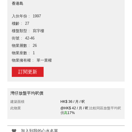
香港島
入伙年份
1997
樓齡
27
樓盤類型
寫字樓
街號
42-46
物業層數
26
物業座數
1
物業擁有權
單一業權
訂閱更新
灣仔放盤平均呎價
建築面積
HK$ 36 / 月 / 呎
此物業
@HK$ 42 / 月 / 呎
比較同區放盤平均呎
價
高
17%
加入到我的心水名單