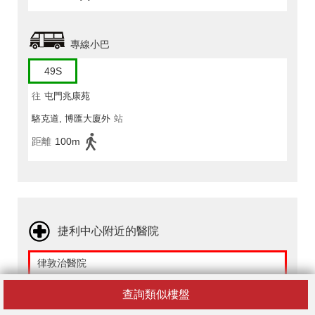
專線小巴
49S
往
屯門兆康苑
駱克道, 博匯大廈外
站
距離
100m
捷利中心附近的醫院
律敦治醫院
香港島灣仔皇后大道東266號
查詢類似樓盤
距離
590m