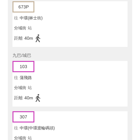
673P
往
中環(林士街)
分域街
站
距離
40m
九巴/城巴
103
往
蒲飛路
分域街
站
距離
40m
307
往
中環(中環渡輪碼頭)
分域街
站