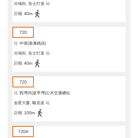
分域街, 告士打道
站
距離
40m
720
往
中環(港澳碼頭)
分域街, 告士打道
站
距離
40m
720
往
西灣河(嘉亨灣)公共交通總站
金星大廈, 駱克道
站
距離
100m
720A