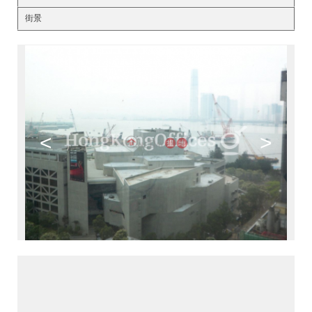
街景
<
>