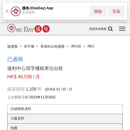
搵地 (OneDay) App
開啟
安裝
X
香港搵樓
搜索香港樓盤
Togg
navi
搵樓盤
>
寫字樓
>
香港的出租樓盤
>
灣仔區
>
灣仔
已過期
捷利中心寫字樓租單位出租
HK$ 46,536 / 月
建築面積
1,108
呎
@HK$ 42
/ 呎 / 月
上次更新日期
2023年11月30日
詳細物業資料
大廈資料
地圖