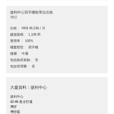
捷利中心寫字樓租單位出租
灣仔
出租
HK$ 46,536 / 月
建築面積
1,108 呎
實用率
100%
樓盤類型
寫字樓
樓層
中層
包括政府差餉
否
包括管理費
否
大廈資料：捷利中心
捷利中心
42-46 告士打道
灣仔
灣仔區