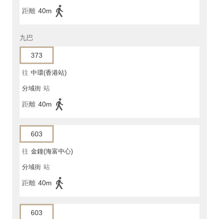
距離
40m
九巴
373
往
中環(香港站)
分域街
站
距離
40m
603
往
金鐘(海富中心)
分域街
站
距離
40m
603