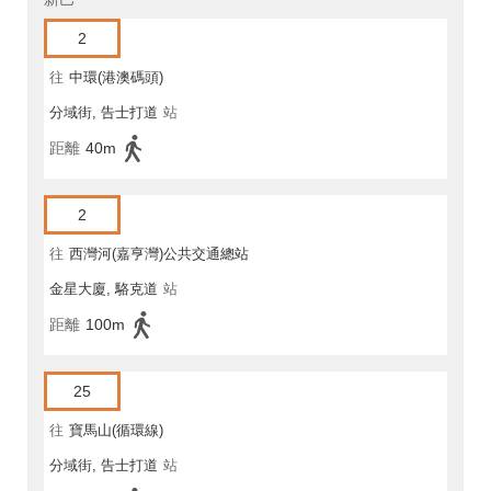
2
往
中環(港澳碼頭)
分域街, 告士打道
站
距離
40m
2
往
西灣河(嘉亨灣)公共交通總站
金星大廈, 駱克道
站
距離
100m
25
往
寶馬山(循環線)
分域街, 告士打道
站