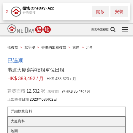
搵地 (OneDay) App
開啟
安裝
X
香港搵樓
搜索香港樓盤
Togg
navi
搵樓盤
>
寫字樓
>
香港的出租樓盤
>
東區
>
北角
已過期
港運大廈寫字樓租單位出租
HK$ 388,492 / 月
HK$ 438,620 / 月
建築面積
12,532
呎
[未核實]
@HK$ 35
/ 呎 / 月
上次降價日期
2023年08月02日
詳細物業資料
大廈資料
地圖