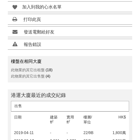
加入到我的心水名單
打印此頁
發送電郵給好友
報告錯誤
樓盤在相同大廈
此物業的其它出租盤
(18)
此物業的其它出售盤
(4)
港運大廈最近的成交紀錄
出售
日期
建築
實用
樓層/
HK$
2
2
ft
ft
單位
2019-04-11
-
-
22/9B
1,800萬