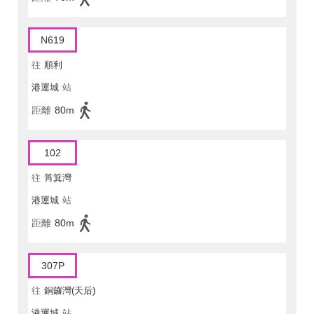
N619
往
順利
港運城
站
距離
80m
102
往
筲箕灣
港運城
站
距離
80m
307P
往
銅鑼灣(天后)
港運城
站