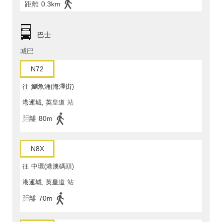
距離
0.3km
巴士
城巴
N72
往
鰂魚涌(海澤街)
港運城, 英皇道
站
距離
80m
N8X
往
中環(港澳碼頭)
港運城, 英皇道
站
距離
70m