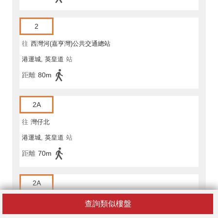
2
往
西灣河(嘉亨灣)公共交通總站
港運城, 英皇道
站
距離
80m
2A
往
灣仔北
港運城, 英皇道
站
距離
70m
2A
往
耀東邨
查詢類似樓盤
港運城, 英皇道
站