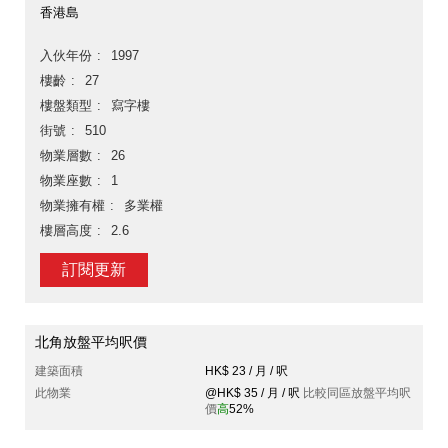
香港島
入伙年份
1997
樓齡
27
樓盤類型
寫字樓
街號
510
物業層數
26
物業座數
1
物業擁有權
多業權
樓層高度
2.6
訂閱更新
北角放盤平均呎價
建築面積
HK$ 23 / 月 / 呎
此物業
@HK$ 35 / 月 / 呎
比較同區放盤平均呎
價
高
52%