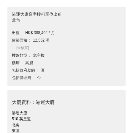
港運大廈寫字樓租單位出租
北角
出租
HK$ 388,492 / 月
建築面積
12,532 呎
[未核實]
樓盤類型
寫字樓
樓層
高層
包括政府差餉
否
包括管理費
否
大廈資料：港運大廈
港運大廈
510 英皇道
北角
東區