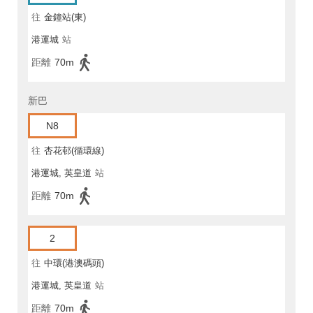
往
金鐘站(東)
港運城
站
距離
70m
新巴
N8
往
杏花邨(循環線)
港運城, 英皇道
站
距離
70m
2
往
中環(港澳碼頭)
港運城, 英皇道
站
距離
70m