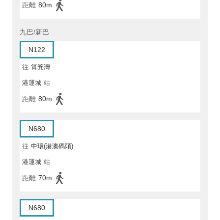
距離
80m
九巴/新巴
N122
往
筲箕灣
港運城
站
距離
80m
N680
往
中環(港澳碼頭)
港運城
站
距離
70m
N680