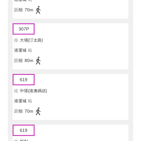
距離
70m
307P
往
大埔(汀太路)
港運城
站
距離
80m
619
往
中環(港澳碼頭)
港運城
站
距離
70m
619