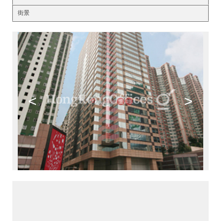
街景
<
>