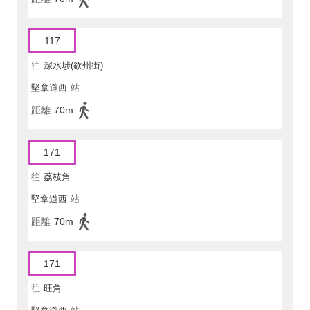
117
往
深水埗(欽州街)
堅拿道西
站
距離
70m
171
往
荔枝角
堅拿道西
站
距離
70m
171
往
旺角