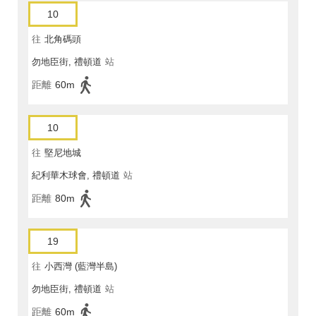
10
往
北角碼頭
勿地臣街, 禮頓道
站
距離
60m
10
往
堅尼地城
紀利華木球會, 禮頓道
站
距離
80m
19
往
小西灣 (藍灣半島)
勿地臣街, 禮頓道
站
距離
60m