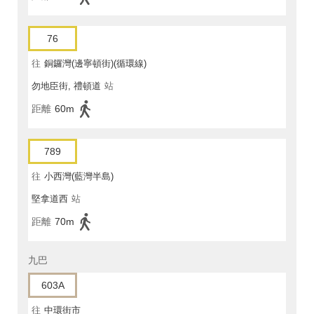
76
往
銅鑼灣(邊寧頓街)(循環線)
勿地臣街, 禮頓道
站
距離
60m
789
往
小西灣(藍灣半島)
堅拿道西
站
距離
70m
九巴
603A
往
中環街市