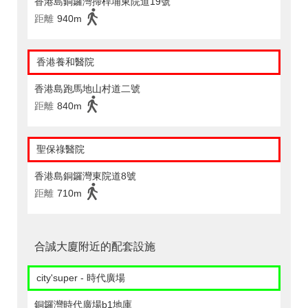
香港島銅鑼灣掃桿埔東院道19號
距離
940m
香港養和醫院
香港島跑馬地山村道二號
距離
840m
聖保祿醫院
香港島銅鑼灣東院道8號
距離
710m
合誠大廈附近的配套設施
city'super - 時代廣場
銅鑼灣時代廣場b1地庫