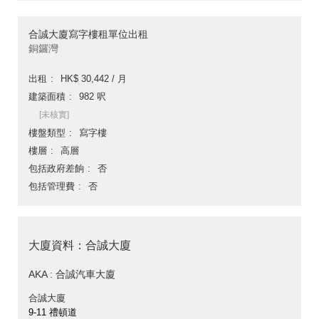
合誠大廈寫字樓租單位出租
銅鑼灣
出租
HK$ 30,442 / 月
建築面積
982 呎
[未核實]
樓盤類型
寫字樓
樓層
高層
包括政府差餉
否
包括管理費
否
大廈資料：合誠大廈
AKA : 合誠汽車大廈
合誠大廈
9-11 禮頓道