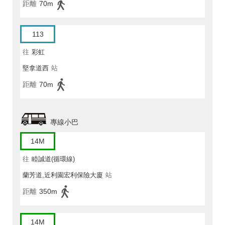
距離
70m
113
往
彩虹
堅拿道西
站
距離
70m
專線小巴
14M
往
睦誠道(循環線)
蘭芳道,近利園宏利保險大廈
站
距離
350m
14M