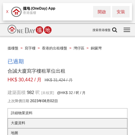
搵地 (OneDay) App
開啟
安裝
X
香港搵樓
搜索香港樓盤
Togg
navi
搵樓盤
>
寫字樓
>
香港的出租樓盤
>
灣仔區
>
銅鑼灣
已過期
合誠大廈寫字樓租單位出租
HK$ 30,442 / 月
HK$ 31,424 / 月
建築面積
982
呎
[未核實]
@HK$ 32
/ 呎 / 月
上次降價日期
2023年08月02日
詳細物業資料
大廈資料
地圖