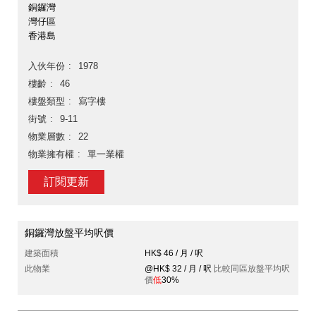
銅鑼灣
灣仔區
香港島
入伙年份
1978
樓齡
46
樓盤類型
寫字樓
街號
9-11
物業層數
22
物業擁有權
單一業權
訂閱更新
銅鑼灣放盤平均呎價
建築面積
HK$ 46 / 月 / 呎
此物業
@HK$ 32 / 月 / 呎
比較同區放盤平均呎
價
低
30%