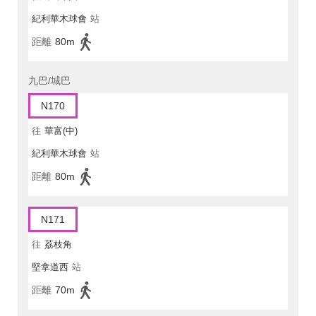
紀利華木球會
站
距離
80m
九巴/城巴
N170
往
華富(中)
紀利華木球會
站
距離
80m
N171
往
荔枝角
堅拿道西
站
距離
70m