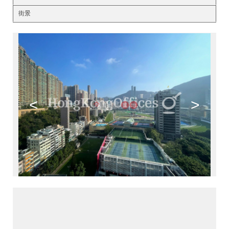
街景
<
>