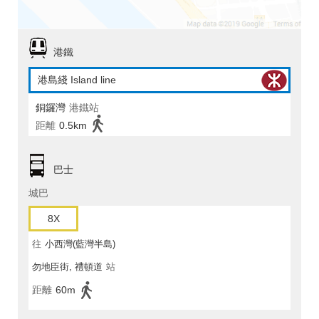
港鐵
港島綫 Island line
銅鑼灣
港鐵站
距離
0.5km
巴士
城巴
8X
往
小西灣(藍灣半島)
勿地臣街, 禮頓道
站
距離
60m