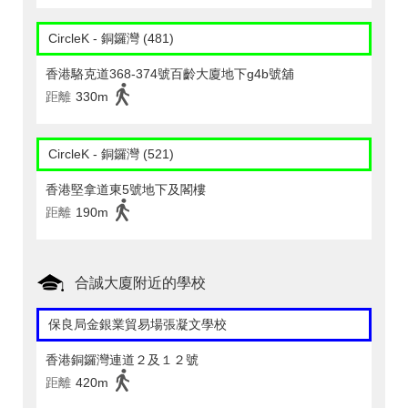
CircleK - 銅鑼灣 (481)
香港駱克道368-374號百齡大廈地下g4b號舖
距離
330m
CircleK - 銅鑼灣 (521)
香港堅拿道東5號地下及閣樓
距離
190m
合誠大廈附近的學校
保良局金銀業貿易場張凝文學校
香港銅鑼灣連道２及１２號
距離
420m