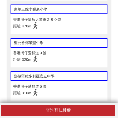
東華三院李賜豪小學
香港灣仔皇后大道東２８０號
距離
470m
聖公會鄧肇堅中學
香港灣仔愛群道９號
距離
320m
鄧肇堅維多利亞官立中學
香港灣仔愛群道５號
距離
310m
English Excel School (Causeway Bay)
查詢類似樓盤