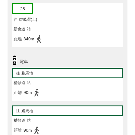
28
往
碧瑤灣(上)
新會道
站
距離
340m
電車
往
跑馬地
禮頓道
站
距離
90m
往
跑馬地
禮頓道
站
距離
90m