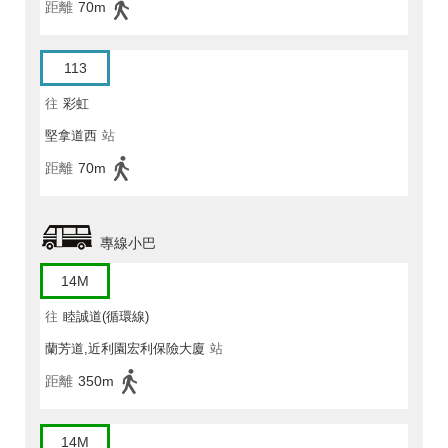
距離
70m
113
往
彩虹
堅拿道西
站
距離
70m
專線小巴
14M
往
睦誠道(循環線)
蘭芳道,近利園宏利保險大廈
站
距離
350m
14M