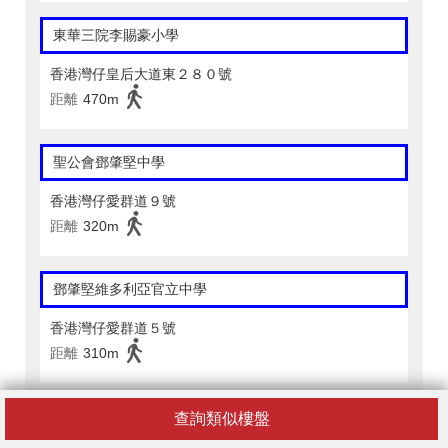
東華三院李賜豪小學
香港灣仔皇后大道東２８０號
距離
470m
聖公會鄧肇堅中學
香港灣仔愛群道９號
距離
320m
鄧肇堅維多利亞官立中學
香港灣仔愛群道５號
距離
310m
English Excel School (Causeway Bay)
查詢類似樓盤