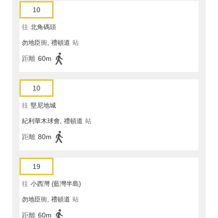
10
往
北角碼頭
勿地臣街, 禮頓道
站
距離
60m
10
往
堅尼地城
紀利華木球會, 禮頓道
站
距離
80m
19
往
小西灣 (藍灣半島)
勿地臣街, 禮頓道
站
距離
60m