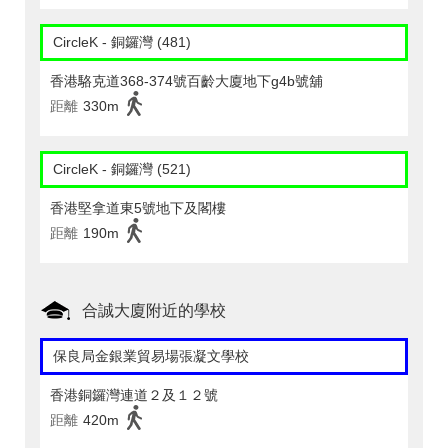
CircleK - 銅鑼灣 (481)
香港駱克道368-374號百齡大廈地下g4b號舖
距離
330m
CircleK - 銅鑼灣 (521)
香港堅拿道東5號地下及閣樓
距離
190m
合誠大廈附近的學校
保良局金銀業貿易場張凝文學校
香港銅鑼灣連道２及１２號
距離
420m