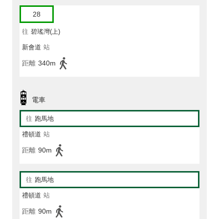
28
往
碧瑤灣(上)
新會道
站
距離
340m
電車
往
跑馬地
禮頓道
站
距離
90m
往
跑馬地
禮頓道
站
距離
90m