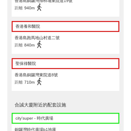
香港島銅鑼灣掃桿埔東院道19號
距離
940m
香港養和醫院
香港島跑馬地山村道二號
距離
840m
聖保祿醫院
香港島銅鑼灣東院道8號
距離
710m
合誠大廈附近的配套設施
city'super - 時代廣場
銅鑼灣時代廣場b1地庫