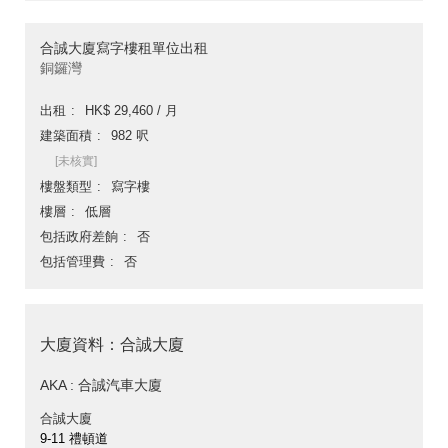
合誠大廈寫字樓租單位出租
銅鑼灣
出租
HK$ 29,460 / 月
建築面積
982 呎
[未核實]
樓盤類型
寫字樓
樓層
低層
包括政府差餉
否
包括管理費
否
大廈資料：合誠大廈
AKA : 合誠汽車大廈
合誠大廈
9-11 禮頓道