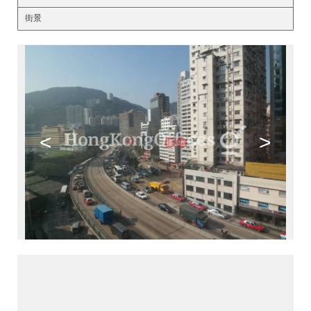
街景
<
>