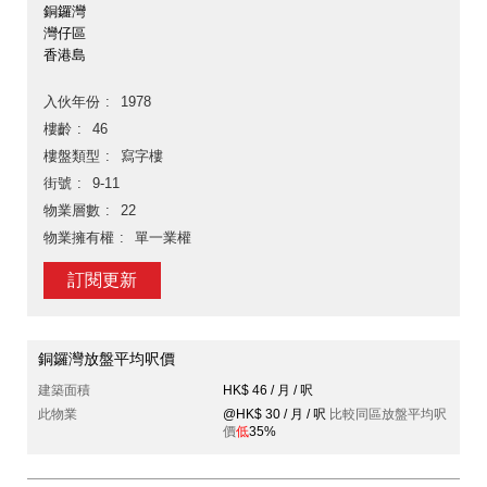
銅鑼灣
灣仔區
香港島
入伙年份
1978
樓齡
46
樓盤類型
寫字樓
街號
9-11
物業層數
22
物業擁有權
單一業權
訂閱更新
銅鑼灣放盤平均呎價
建築面積
HK$ 46 / 月 / 呎
此物業
@HK$ 30 / 月 / 呎
比較同區放盤平均呎
價
低
35%