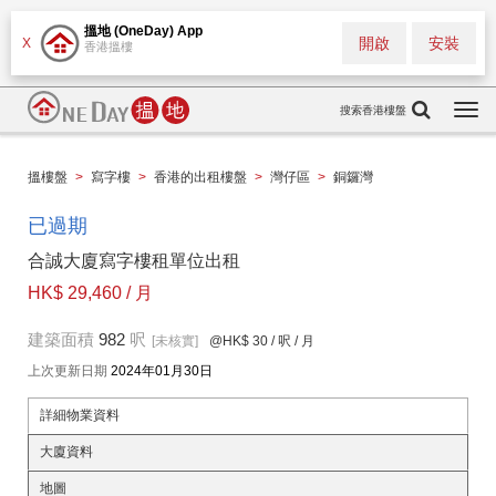
搵地 (OneDay) App
開啟
安裝
X
香港搵樓
搜索香港樓盤
Togg
navi
搵樓盤
>
寫字樓
>
香港的出租樓盤
>
灣仔區
>
銅鑼灣
已過期
合誠大廈寫字樓租單位出租
HK$ 29,460 / 月
建築面積
982
呎
[未核實]
@HK$ 30
/ 呎 / 月
上次更新日期
2024年01月30日
詳細物業資料
大廈資料
地圖