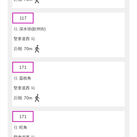
117
往
深水埗(欽州街)
堅拿道西
站
距離
70m
171
往
荔枝角
堅拿道西
站
距離
70m
171
往
旺角