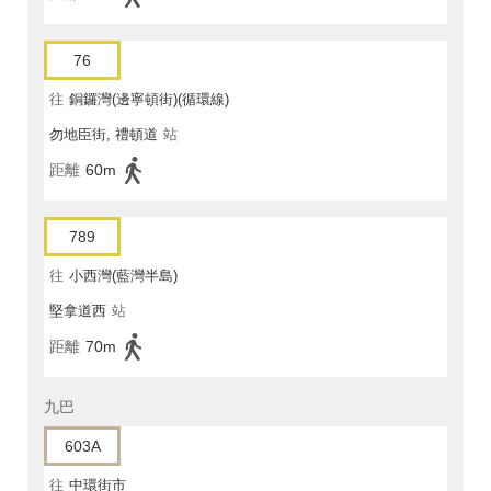
76
往
銅鑼灣(邊寧頓街)(循環線)
勿地臣街, 禮頓道
站
距離
60m
789
往
小西灣(藍灣半島)
堅拿道西
站
距離
70m
九巴
603A
往
中環街市