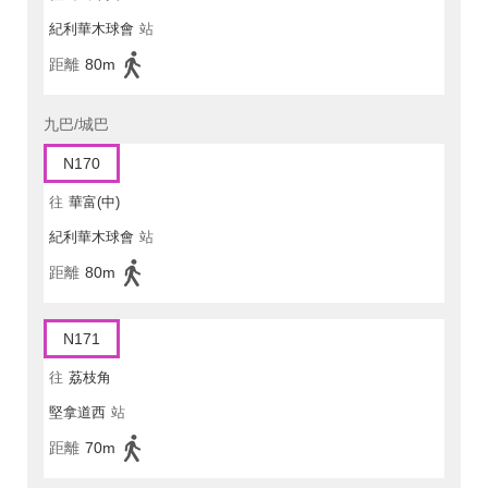
紀利華木球會
站
距離
80m
九巴/城巴
N170
往
華富(中)
紀利華木球會
站
距離
80m
N171
往
荔枝角
堅拿道西
站
距離
70m