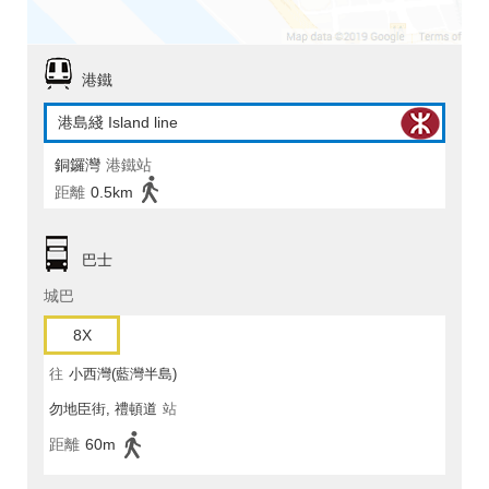
港鐵
港島綫 Island line
銅鑼灣
港鐵站
距離
0.5km
巴士
城巴
8X
往
小西灣(藍灣半島)
勿地臣街, 禮頓道
站
距離
60m