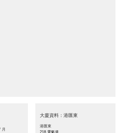
大廈資料：港匯東
港匯東
/ 月
218 電氣道