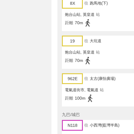
8X
往
跑馬地(下)
炮台山站, 英皇道
站
距離
70m
19
往
大坑道
炮台山站, 英皇道
站
距離
70m
962E
往
太古(康怡廣場)
電氣道街市, 電氣道
站
距離
100m
九巴/城巴
N118
往
小西灣(藍灣半島)