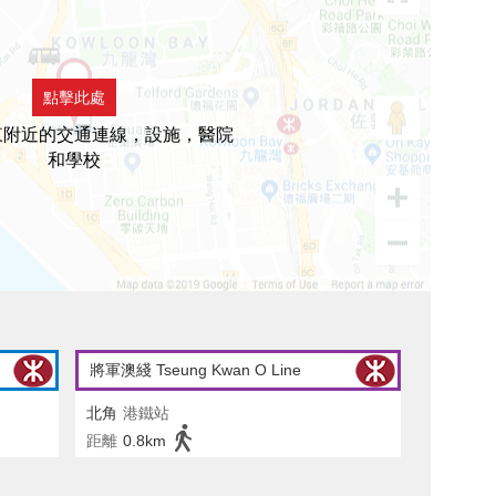
點擊此處
東附近的交通連線，設施，醫院
和學校
將軍澳綫 Tseung Kwan O Line
北角
港鐵站
距離
0.8km