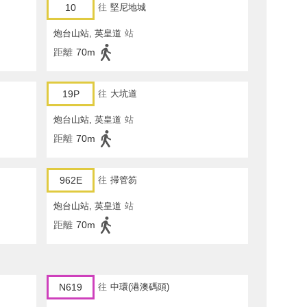
10
往
堅尼地城
炮台山站, 英皇道
站
距離
70m
19P
往
大坑道
炮台山站, 英皇道
站
距離
70m
962E
往
掃管笏
炮台山站, 英皇道
站
距離
70m
N619
往
中環(港澳碼頭)