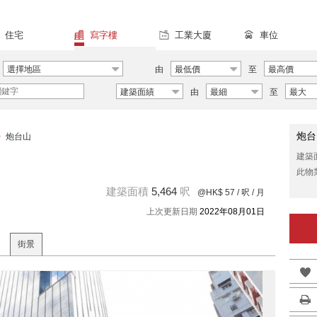
住宅
寫字樓
工業大廈
車位
選擇地區
由
最低價
至
最高價
建築面績
由
最細
至
最大
炮台
>
炮台山
建築
此物
建築面積
5,464
呎
@HK$ 57
/ 呎 / 月
上次更新日期
2022年08月01日
街景