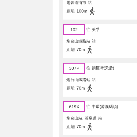
電氣道街市
站
距離
100m
102
往
美孚
炮台山鐵路站
站
距離
70m
307P
往
銅鑼灣(天后)
炮台山鐵路站
站
距離
70m
619X
往
中環(港澳碼頭)
炮台山站, 英皇道
站
距離
70m