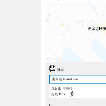
顯示港匯
港鐵
港島綫 Island line
炮台山
港鐵站
距離
0.1km