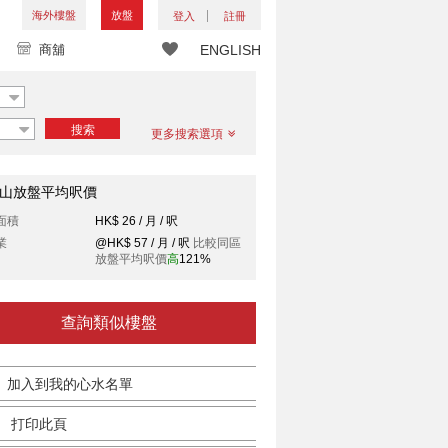
海外樓盤
放盤
登入
註冊
商舖
ENGLISH
搜索
更多搜索選項
山放盤平均呎價
面積
HK$ 26 / 月 / 呎
業
@HK$ 57 / 月 / 呎
比較同區
放盤平均呎價
高
121%
查詢類似樓盤
加入到我的心水名單
打印此頁