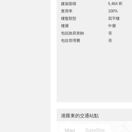
建築面積
5,464 呎
實用率
100%
樓盤類型
寫字樓
樓層
中層
包括政府差餉
否
包括管理費
否
港匯東的交通站點