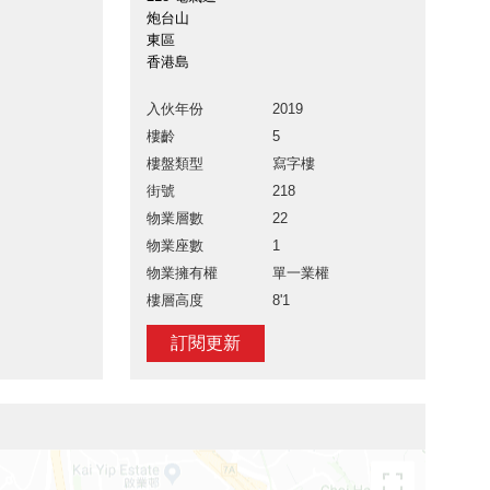
炮台山
東區
香港島
入伙年份
2019
樓齡
5
樓盤類型
寫字樓
街號
218
物業層數
22
物業座數
1
物業擁有權
單一業權
樓層高度
8'1
訂閱更新