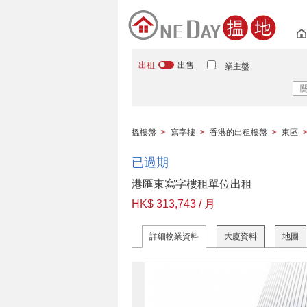
出租
出售
業主盤
搵樓盤
>
寫字樓
>
香港的出租樓盤
>
東區
已過期
港匯東寫字樓租單位出租
HK$ 313,743 / 月
詳細物業資料
大廈資料
地圖