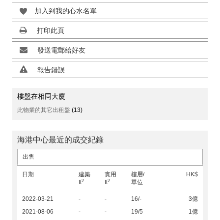
加入到我的心水名單
打印此頁
發送電郵給好友
報告錯誤
樓盤在相同大廈
此物業的其它出租盤
(13)
海港中心最近的成交紀錄
出售
日期
建築
實用
樓層/
HK$
2
2
ft
ft
單位
2022-03-21
-
-
16/-
3億
2021-08-06
-
-
19/5
1億