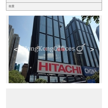
街景
<
>