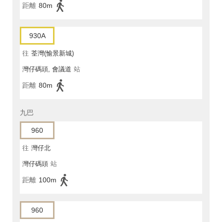
距離
80m
930A
往
荃灣(愉景新城)
灣仔碼頭, 會議道
站
距離
80m
九巴
960
往
灣仔北
灣仔碼頭
站
距離
100m
960