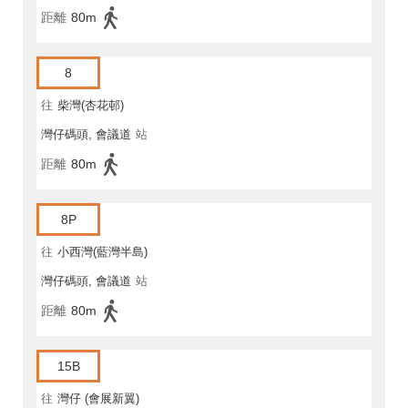
距離
80m
8
往
柴灣(杏花邨)
灣仔碼頭, 會議道
站
距離
80m
8P
往
小西灣(藍灣半島)
灣仔碼頭, 會議道
站
距離
80m
15B
往
灣仔 (會展新翼)