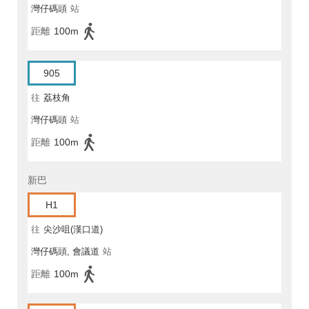
灣仔碼頭
站
距離
100m
905
往
荔枝角
灣仔碼頭
站
距離
100m
新巴
H1
往
尖沙咀(漢口道)
灣仔碼頭, 會議道
站
距離
100m