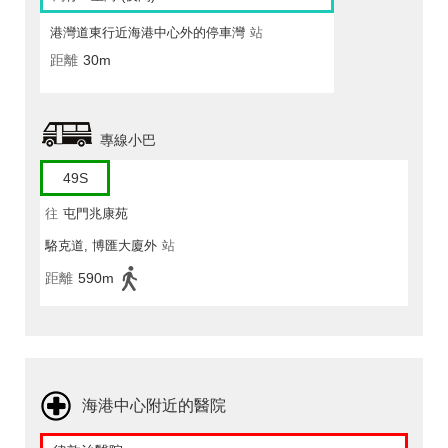
港灣道東行近海港中心外的停車灣
站
距離
30m
專線小巴
49S
往
屯門兆康苑
駱克道, 博匯大廈外
站
距離
590m
海港中心附近的醫院