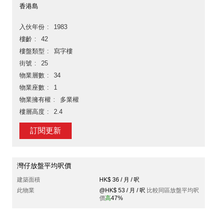
香港島
入伙年份
1983
樓齡
42
樓盤類型
寫字樓
街號
25
物業層數
34
物業座數
1
物業擁有權
多業權
樓層高度
2.4
訂閱更新
灣仔放盤平均呎價
建築面積
HK$ 36 / 月 / 呎
此物業
@HK$ 53 / 月 / 呎
比較同區放盤平均呎
價
高
47%