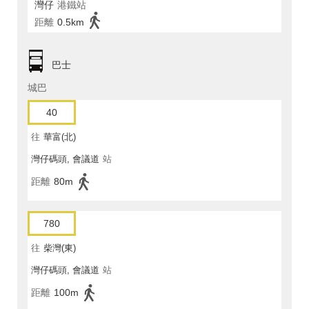
灣仔
港鐵站
距離
0.5km
巴士
城巴
40
往
華富(北)
灣仔碼頭, 會議道
站
距離
80m
780
往
柴灣(東)
灣仔碼頭, 會議道
站
距離
100m