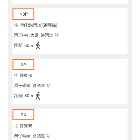
N8P
往
灣仔(港灣道)(循環線)
灣景中心大廈, 港灣道
站
距離
60m
2A
往
耀東邨
灣仔碼頭, 會議道
站
距離
80m
2X
往
筲箕灣
灣仔碼頭, 會議道
站