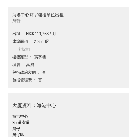
海港中心寫字樓租單位出租
灣仔
出租
HK$ 119,258 / 月
建築面積
2,251 呎
[未核實]
樓盤類型
寫字樓
樓層
高層
包括政府差餉
否
包括管理費
否
大廈資料：海港中心
海港中心
25 港灣道
灣仔
灣仔區