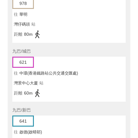
978
往
華明
灣仔碼頭
站
距離
80m
九巴/城巴
621
往
中環(香港鐵路站公共交通交匯處)
灣景中心大廈
站
距離
60m
九巴/新巴
641
往
啟德(啟晴邨)