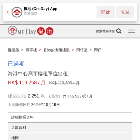
搵地 (OneDay) App
開啟
安裝
X
香港搵樓
搜索香港樓盤
Togg
navi
搵樓盤
>
寫字樓
>
香港的出租樓盤
>
灣仔區
>
灣仔
已過期
海港中心寫字樓租單位出租
HK$ 119,258 / 月
HK$ 119,303 / 月
建築面積
2,251
呎
[未核實]
@HK$ 53
/ 呎 / 月
上次降價日期
2024年10月19日
詳細物業資料
大廈資料
地圖