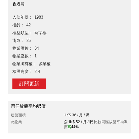
香港島
入伙年份
1983
樓齡
42
樓盤類型
寫字樓
街號
25
物業層數
34
物業座數
1
物業擁有權
多業權
樓層高度
2.4
訂閱更新
灣仔放盤平均呎價
建築面積
HK$ 36 / 月 / 呎
此物業
@HK$ 52 / 月 / 呎
比較同區放盤平均呎
價
高
44%