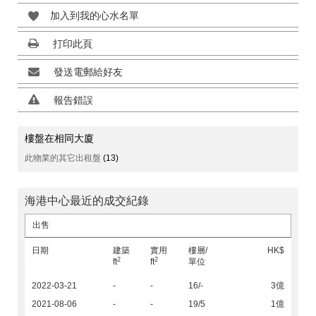
加入到我的心水名單
打印此頁
發送電郵給好友
報告錯誤
樓盤在相同大廈
此物業的其它出租盤
(13)
海港中心最近的成交紀錄
出售
日期
建築
實用
樓層/
HK$
2
2
ft
ft
單位
2022-03-21
-
-
16/-
3億
2021-08-06
-
-
19/5
1億