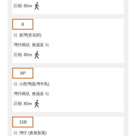
距離
80m
8
往
柴灣(杏花邨)
灣仔碼頭, 會議道
站
距離
80m
8P
往
小西灣(藍灣半島)
灣仔碼頭, 會議道
站
距離
80m
15B
往
灣仔 (會展新翼)