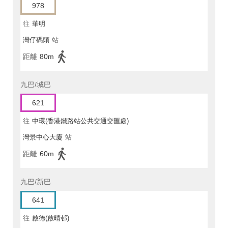
978
往
華明
灣仔碼頭
站
距離
80m
九巴/城巴
621
往
中環(香港鐵路站公共交通交匯處)
灣景中心大廈
站
距離
60m
九巴/新巴
641
往
啟德(啟晴邨)