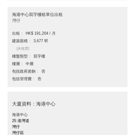
海港中心寫字樓租單位出租
灣仔
出租
HK$ 191,204 / 月
建築面積
3,677 呎
[未核實]
樓盤類型
寫字樓
樓層
中層
包括政府差餉
否
包括管理費
否
大廈資料：海港中心
海港中心
25 港灣道
灣仔
灣仔區