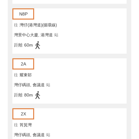
N8P
往
灣仔(港灣道)(循環線)
灣景中心大廈, 港灣道
站
距離
60m
2A
往
耀東邨
灣仔碼頭, 會議道
站
距離
80m
2X
往
筲箕灣
灣仔碼頭, 會議道
站