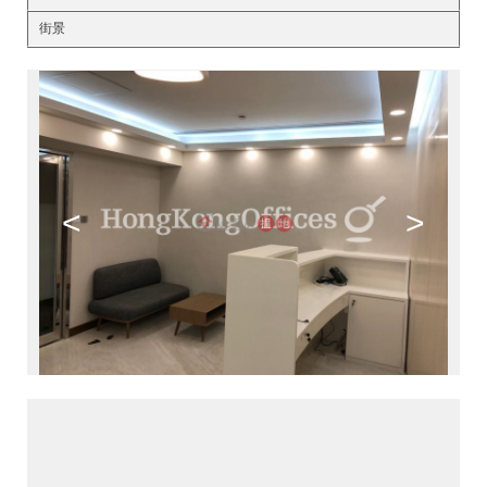
街景
<
>