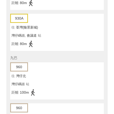
距離
80m
930A
往
荃灣(愉景新城)
灣仔碼頭, 會議道
站
距離
80m
九巴
960
往
灣仔北
灣仔碼頭
站
距離
100m
960