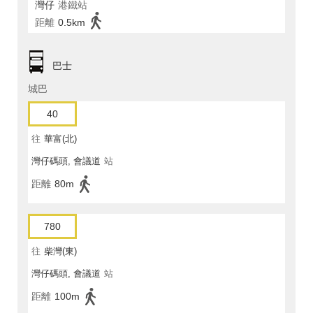
灣仔
港鐵站
距離
0.5km
巴士
城巴
40
往
華富(北)
灣仔碼頭, 會議道
站
距離
80m
780
往
柴灣(東)
灣仔碼頭, 會議道
站
距離
100m