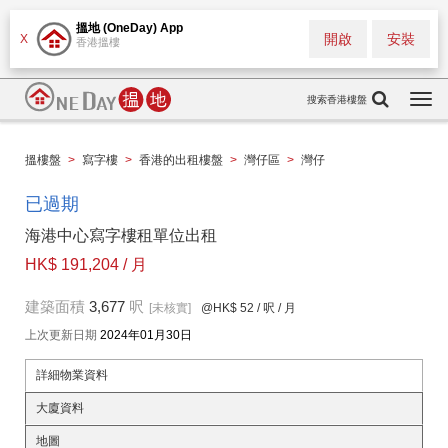
搵地 (OneDay) App
開啟
安裝
X
香港搵樓
搜索香港樓盤
Togg
navi
搵樓盤
>
寫字樓
>
香港的出租樓盤
>
灣仔區
>
灣仔
已過期
海港中心寫字樓租單位出租
HK$ 191,204 / 月
建築面積
3,677
呎
[未核實]
@HK$ 52
/ 呎 / 月
上次更新日期
2024年01月30日
詳細物業資料
大廈資料
地圖