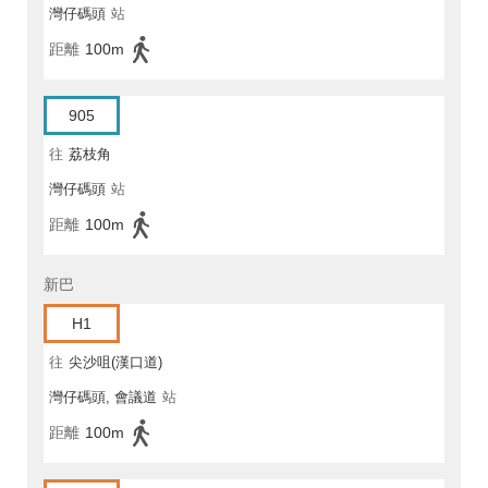
灣仔碼頭
站
距離
100m
905
往
荔枝角
灣仔碼頭
站
距離
100m
新巴
H1
往
尖沙咀(漢口道)
灣仔碼頭, 會議道
站
距離
100m