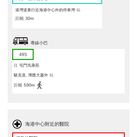
港灣道東行近海港中心外的停車灣
站
距離
30m
專線小巴
49S
往
屯門兆康苑
駱克道, 博匯大廈外
站
距離
590m
海港中心附近的醫院