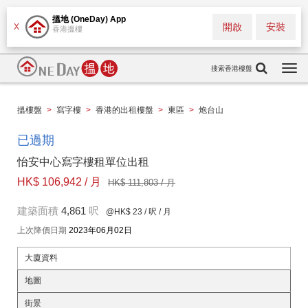
搵地 (OneDay) App
開啟
安裝
X
香港搵樓
搜索香港樓盤
Togg
navi
搵樓盤
>
寫字樓
>
香港的出租樓盤
>
東區
>
炮台山
已過期
怡安中心寫字樓租單位出租
HK$ 106,942 / 月
HK$ 111,803 / 月
建築面積
4,861
呎
@HK$ 23
/ 呎 / 月
上次降價日期
2023年06月02日
大廈資料
地圖
街景