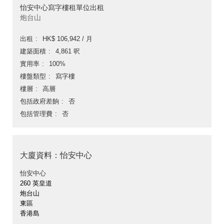
怡安中心寫字樓租單位出租
炮台山
出租
HK$ 106,942 / 月
建築面積
4,861 呎
實用率
100%
樓盤類型
寫字樓
樓層
高層
包括政府差餉
否
包括管理費
否
大廈資料：怡安中心
怡安中心
260 英皇道
炮台山
東區
香港島