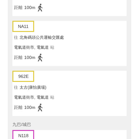
距離
100m
NA11
往
北角碼頭公共運輸交匯處
電氣道街市, 電氣道
站
距離
100m
962E
往
太古(康怡廣場)
電氣道街市, 電氣道
站
距離
100m
九巴/城巴
N118