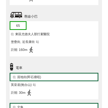
專線小巴
65
往
東區尤德夫人那打素醫院
堡壘街, 近長康街
站
距離
160m
電車
往
屈地街(即石塘咀)
英皇道(炮台山)
站
距離
30m
往
北角