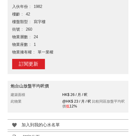
入伙年份
1982
樓齡
42
樓盤類型
寫字樓
街號
260
物業層數
24
物業座數
1
物業擁有權
單一業權
訂閱更新
炮台山放盤平均呎價
建築面積
HK$ 26 / 月 / 呎
此物業
@HK$ 23 / 月 / 呎
比較同區放盤平均呎
價
低
12%
加入到我的心水名單