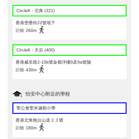
CircleK - 北角 (321)
香港堡壘街22號地下
距離
260m
CircleK - 天后 (400)
香港威非路2-10b號金都洋樓9及9a號舖
距離
430m
怡安中心附近的學校
聖公會聖米迦勒小學
香港北角炮台山道２３號
距離
180m