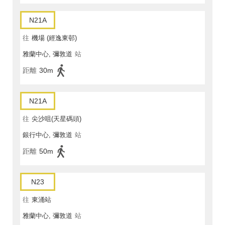
N21A
往
機場 (經逸東邨)
雅蘭中心, 彌敦道
站
距離
30m
N21A
往
尖沙咀(天星碼頭)
銀行中心, 彌敦道
站
距離
50m
N23
往
東涌站
雅蘭中心, 彌敦道
站