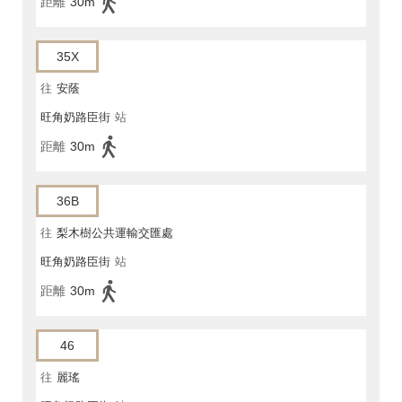
距離
30m
35X
往
安蔭
旺角奶路臣街
站
距離
30m
36B
往
梨木樹公共運輸交匯處
旺角奶路臣街
站
距離
30m
46
往
麗瑤