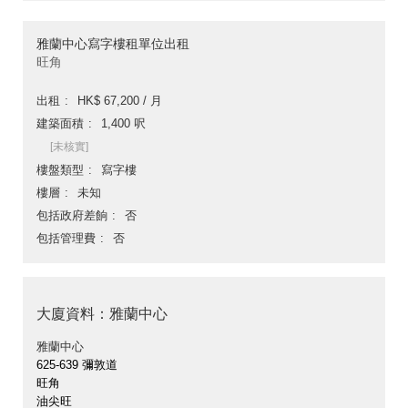
雅蘭中心寫字樓租單位出租
旺角
出租
HK$ 67,200 / 月
建築面積
1,400 呎
[未核實]
樓盤類型
寫字樓
樓層
未知
包括政府差餉
否
包括管理費
否
大廈資料：雅蘭中心
雅蘭中心
625-639 彌敦道
旺角
油尖旺