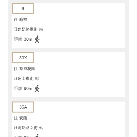
9
往
彩福
旺角奶路臣街
站
距離
30m
30X
往
荃威花園
旺角山東街
站
距離
90m
35A
往
安蔭
旺角奶路臣街
站