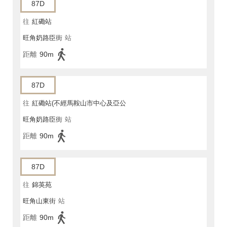
87D
往
紅磡站
旺角奶路臣街
站
距離
90m
87D
往
紅磡站(不經馬鞍山市中心及亞公
旺角奶路臣街
站
角街)
距離
90m
87D
往
錦英苑
旺角山東街
站
距離
90m