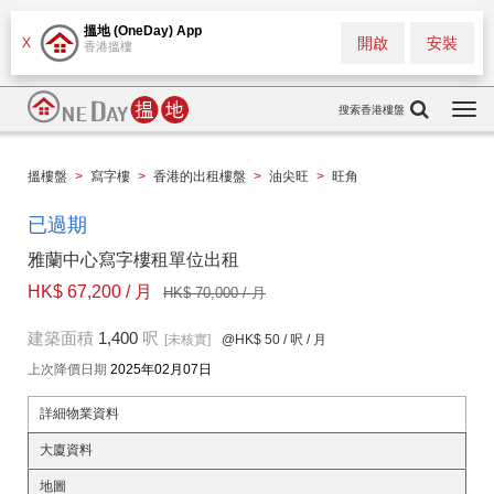
搵地 (OneDay) App
開啟
安裝
X
香港搵樓
搜索香港樓盤
Togg
navi
搵樓盤
>
寫字樓
>
香港的出租樓盤
>
油尖旺
>
旺角
已過期
雅蘭中心寫字樓租單位出租
HK$ 67,200 / 月
HK$ 70,000 / 月
建築面積
1,400
呎
[未核實]
@HK$ 50
/ 呎 / 月
上次降價日期
2025年02月07日
詳細物業資料
大廈資料
地圖