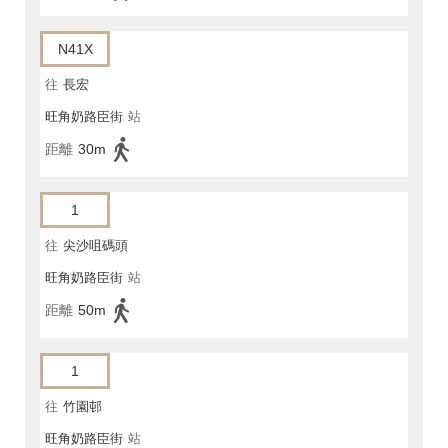
N41X
往
長宏
旺角奶路臣街
站
距離
30m
1
往
尖沙咀碼頭
旺角奶路臣街
站
距離
50m
1
往
竹園邨
旺角奶路臣街
站