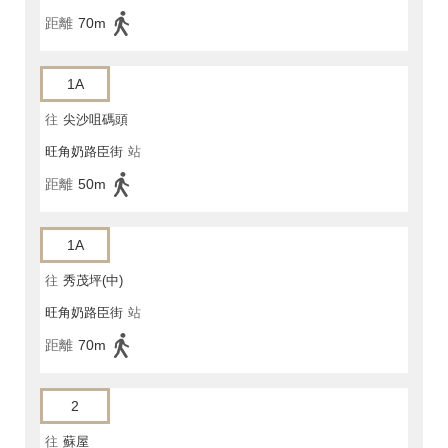
距離
70m
1A
往
尖沙咀碼頭
旺角奶路臣街
站
距離
50m
1A
往
秀茂坪(中)
旺角奶路臣街
站
距離
70m
2
往
蘇屋