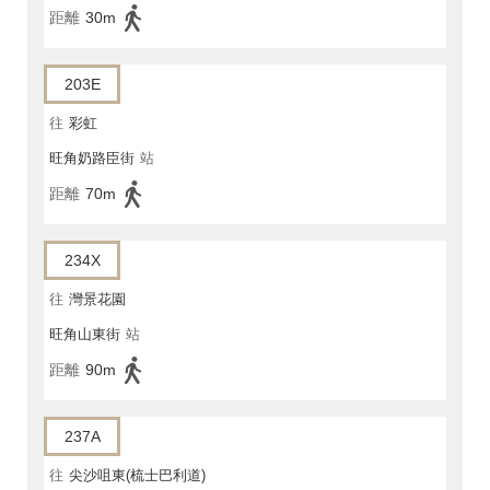
距離
30m
203E
往
彩虹
旺角奶路臣街
站
距離
70m
234X
往
灣景花園
旺角山東街
站
距離
90m
237A
往
尖沙咀東(梳士巴利道)