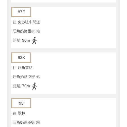
87E
往
尖沙咀中間道
旺角奶路臣街
站
距離
90m
93K
往
旺角東站
旺角奶路臣街
站
距離
70m
95
往
翠林
旺角奶路臣街
站