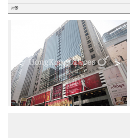
街景
<
>