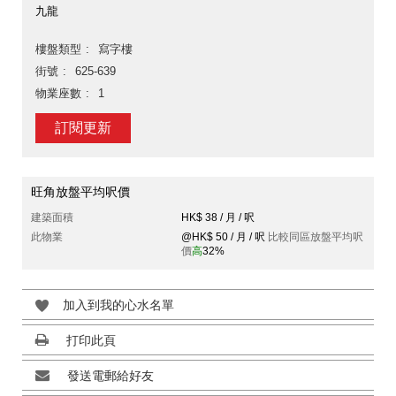
九龍
樓盤類型
寫字樓
街號
625-639
物業座數
1
訂閱更新
旺角放盤平均呎價
建築面積
HK$ 38 / 月 / 呎
此物業
@HK$ 50 / 月 / 呎
比較同區放盤平均呎
價
高
32%
加入到我的心水名單
打印此頁
發送電郵給好友