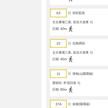
6X
往
赤柱監獄
太古廣場三座, 皇后大道東
站
距離
40m
10
往
北角碼頭
太古廣場三座, 皇后大道東
站
距離
40m
11
往
渣甸山(循環線)
晏頓街, 軒尼詩道
站
距離
80m
37A
往
金鐘(循環線)