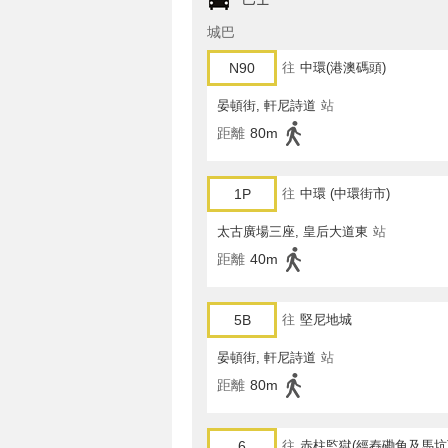
城巴
N90
往
中環(港澳碼頭)
晏頓街, 軒尼詩道
站
距離
80m
1P
往
中環 (中環街市)
太古廣場三座, 皇后大道東
站
距離
40m
5B
往
堅尼地城
晏頓街, 軒尼詩道
站
距離
80m
6
往
赤柱監獄(經舂磡角及馬坑