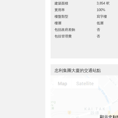
建築面積
3,854 呎
實用率
100%
樓盤類型
寫字樓
樓層
低層
包括政府差餉
否
包括管理費
否
忠利集團大廈的交通站點
顯示忠利