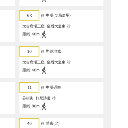
6X
往
中環(交易廣場)
太古廣場三座, 皇后大道東
站
距離
40m
10
往
堅尼地城
太古廣場三座, 皇后大道東
站
距離
40m
11
往
中環碼頭
晏頓街, 軒尼詩道
站
距離
80m
40
往
華富(北)