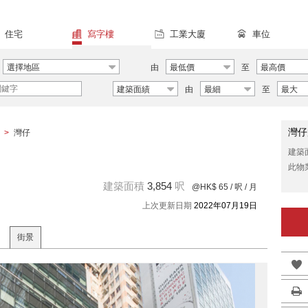
住宅
寫字樓
工業大廈
車位
選擇地區
由
最低價
至
最高價
建築面績
由
最細
至
最大
灣仔
>
灣仔
建築
此物
建築面積
3,854
呎
@HK$ 65
/ 呎 / 月
上次更新日期
2022年07月19日
街景