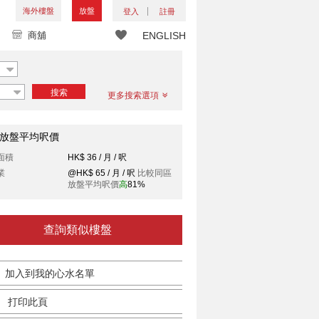
海外樓盤
放盤
登入
註冊
商舖
ENGLISH
搜索
更多搜索選項
放盤平均呎價
面積
HK$ 36 / 月 / 呎
業
@HK$ 65 / 月 / 呎
比較同區
放盤平均呎價
高
81%
查詢類似樓盤
加入到我的心水名單
打印此頁