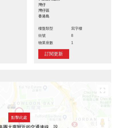
灣仔
灣仔區
香港島
樓盤類型
寫字樓
街號
8
物業座數
1
訂閱更新
點擊此處
集團大廈附近的交通連線，設