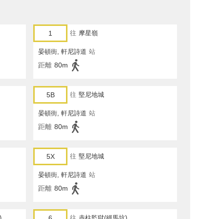
1
往
摩星嶺
晏頓街, 軒尼詩道
站
距離
80m
5B
往
堅尼地城
晏頓街, 軒尼詩道
站
距離
80m
5X
往
堅尼地城
晏頓街, 軒尼詩道
站
距離
80m
)
6
往
赤柱監獄(經馬坑)