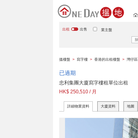
出租
出售
業主盤
搵樓盤
>
寫字樓
>
香港的出租樓盤
>
灣仔區
已過期
忠利集團大廈寫字樓租單位出租
HK$ 250,510 / 月
詳細物業資料
大廈資料
地圖