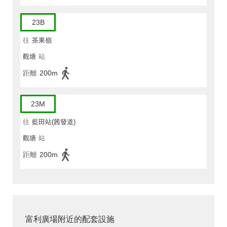
23B
往
茶果嶺
觀塘
站
距離
200m
23M
往
藍田站(茜發道)
觀塘
站
距離
200m
富利廣場附近的配套設施