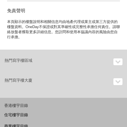
免責聲明
本頁顯示的樓盤說明和相關信息均由地產代理或業主或第三方提供的
樓盤資料。OneDay不保證或對其準確性或完整性承擔任何責任。請聯
絡放盤者獲取更多詳細信息。您訪問和使用本協議內容的風險由您自
行承擔。
熱門寫字樓區域
熱門寫字樓大廈
香港樓宇目錄
住宅樓宇目錄
商業樓宇目錄