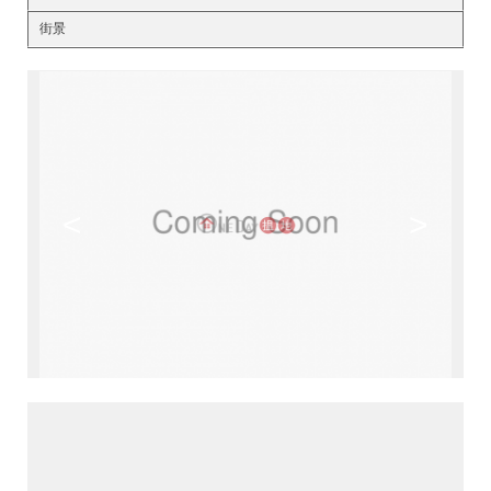
街景
<
>