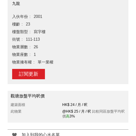
九龍
入伙年份
2001
樓齡
23
樓盤類型
寫字樓
街號
111-113
物業層數
26
物業座數
1
物業擁有權
單一業權
訂閱更新
觀塘放盤平均呎價
建築面積
HK$ 24 / 月 / 呎
此物業
@HK$ 25 / 月 / 呎
比較同區放盤平均呎
價
高
3%
加入到我的心水名單