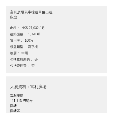
富利廣場寫字樓租單位出租
觀塘
出租
HK$ 27,032 / 月
建築面積
1,090 呎
實用率
100%
樓盤類型
寫字樓
樓層
中層
包括政府差餉
否
包括管理費
否
大廈資料：富利廣場
富利廣場
111-113 巧明街
觀塘
觀塘區