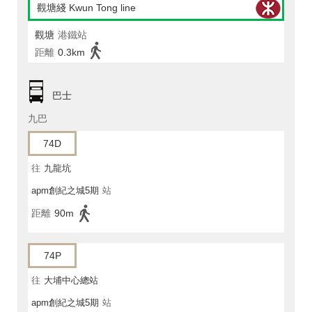
觀塘綫 Kwun Tong line
觀塘
港鐵站
距離
0.3km
巴士
九巴
74D
往
九龍坑
apm創紀之城5期
站
距離
90m
74P
往
大埔中心總站
apm創紀之城5期
站