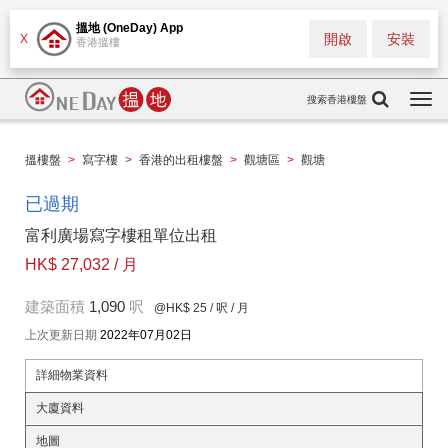
搵地 (OneDay) App
開啟
安裝
X
香港搵樓
搜索香港樓盤
Togg
navi
搵樓盤
>
寫字樓
>
香港的出租樓盤
>
觀塘區
>
觀塘
已過期
富利廣場寫字樓租單位出租
HK$ 27,032 / 月
建築面積
1,090
呎
@HK$ 25
/ 呎 / 月
上次更新日期
2022年07月02日
詳細物業資料
大廈資料
地圖