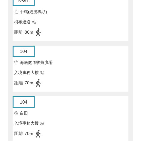
N691
往
中環(港澳碼頭)
柯布連道
站
距離
80m
104
往
海底隧道收費廣場
入境事務大樓
站
距離
70m
104
往
白田
入境事務大樓
站
距離
70m