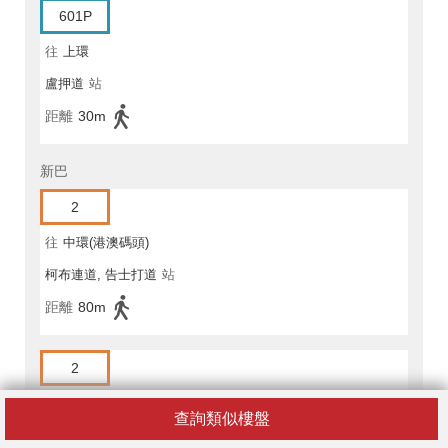
601P
往
上環
盧押道
站
距離
30m
新巴
2
往
中環(港澳碼頭)
柯布連道, 告士打道
站
距離
80m
2
往
西灣河(嘉亨灣)公共交通總站
查詢類似樓盤
入境事務大樓, 告士打道
站