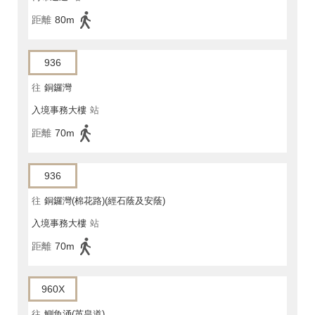
距離
80m
936
往
銅鑼灣
入境事務大樓
站
距離
70m
936
往
銅鑼灣(棉花路)(經石蔭及安蔭)
入境事務大樓
站
距離
70m
960X
往
鰂魚涌(英皇道)