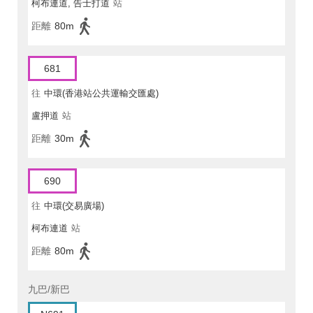
柯布連道, 告士打道
站
距離
80m
681
往
中環(香港站公共運輸交匯處)
盧押道
站
距離
30m
690
往
中環(交易廣場)
柯布連道
站
距離
80m
九巴/新巴