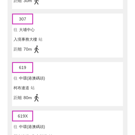
距離
30m
307
往
大埔中心
入境事務大樓
站
距離
70m
619
往
中環(港澳碼頭)
柯布連道
站
距離
80m
619X
往
中環(港澳碼頭)