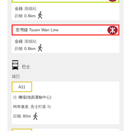
金鐘
港鐵站
距離
0.8km
荃灣綫 Tsuen Wan Line
金鐘
港鐵站
距離
0.8km
巴士
城巴
A11
往
機場(地面運輸中心)
柯布連道, 告士打道
站
距離
80m