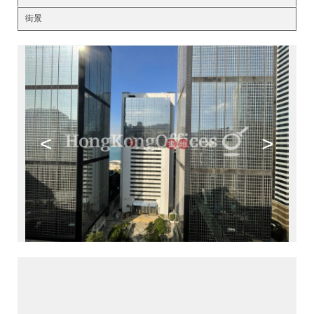
街景
<
>