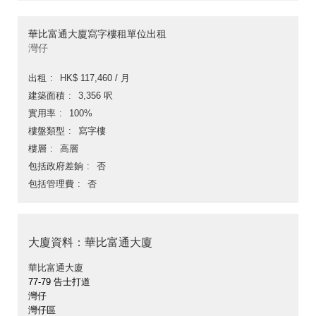
華比富通大廈寫字樓租單位出租
灣仔
出租
HK$ 117,460 / 月
建築面積
3,356 呎
實用率
100%
樓盤類型
寫字樓
樓層
高層
包括政府差餉
否
包括管理費
否
大廈資料：華比富通大廈
華比富通大廈
77-79 告士打道
灣仔
灣仔區