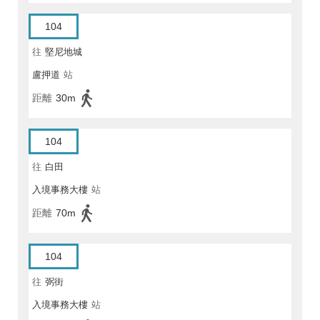
104
往
堅尼地城
盧押道
站
距離
30m
104
往
白田
入境事務大樓
站
距離
70m
104
往
弼街
入境事務大樓
站