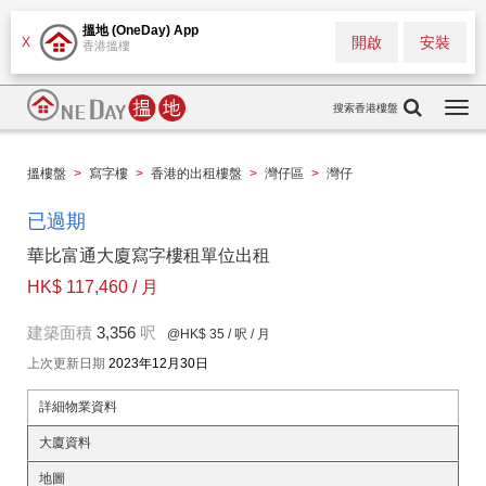
搵地 (OneDay) App
開啟
安裝
X
香港搵樓
搜索香港樓盤
Togg
navi
搵樓盤
>
寫字樓
>
香港的出租樓盤
>
灣仔區
>
灣仔
已過期
華比富通大廈寫字樓租單位出租
HK$ 117,460 / 月
建築面積
3,356
呎
@HK$ 35
/ 呎 / 月
上次更新日期
2023年12月30日
詳細物業資料
大廈資料
地圖