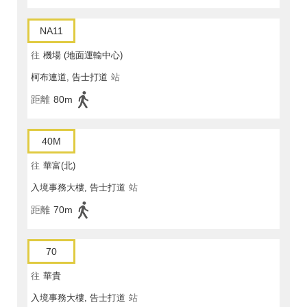
NA11
往
機場 (地面運輸中心)
柯布連道, 告士打道
站
距離
80m
40M
往
華富(北)
入境事務大樓, 告士打道
站
距離
70m
70
往
華貴
入境事務大樓, 告士打道
站