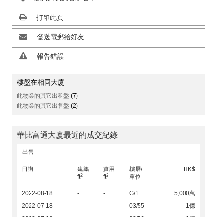
打印此頁
發送電郵給好友
報告錯誤
樓盤在相同大廈
此物業的其它出租盤
(7)
此物業的其它出售盤
(2)
華比富通大廈最近的成交紀錄
出售
日期
建築
實用
樓層/
HK$
2
2
ft
ft
單位
2022-08-18
-
-
G/1
5,000萬
2022-07-18
-
-
03/55
1億