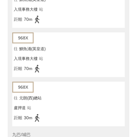
入境事務大樓
站
距離
70m
968X
往
鰂魚涌(英皇道)
入境事務大樓
站
距離
70m
968X
往
元朗(西)總站
盧押道
站
距離
30m
九巴/城巴