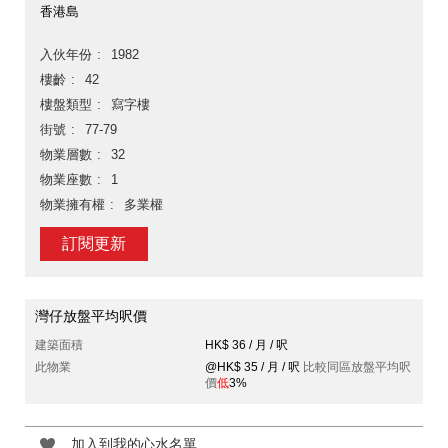
香港島
入伙年份
1982
樓齡
42
樓盤類型
寫字樓
街號
77-79
物業層數
32
物業座數
1
物業擁有權
多業權
訂閱更新
灣仔放盤平均呎價
建築面積
HK$ 36 / 月 / 呎
此物業
@HK$ 35 / 月 / 呎
比較同區放盤平均呎
價
低
3%
加入到我的心水名單