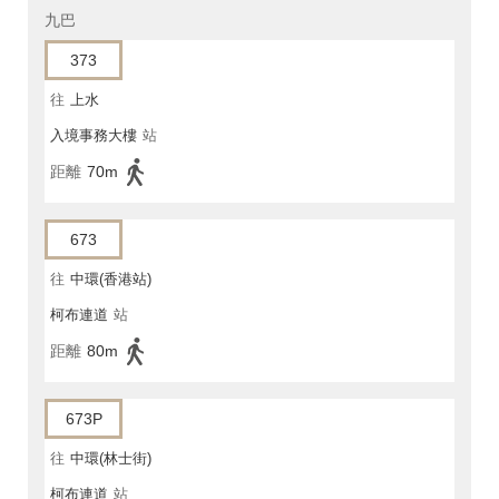
九巴
373
往
上水
入境事務大樓
站
距離
70m
673
往
中環(香港站)
柯布連道
站
距離
80m
673P
往
中環(林士街)
柯布連道
站