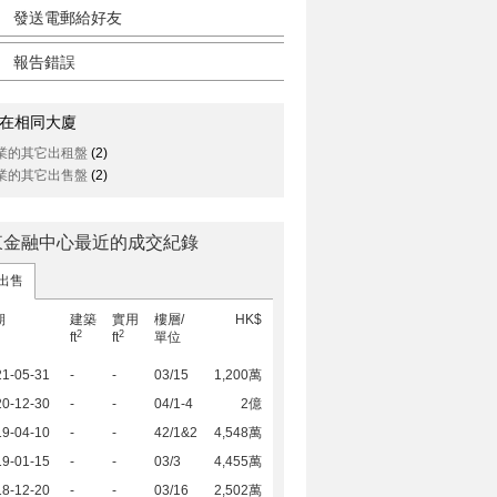
發送電郵給好友
報告錯誤
在相同大廈
業的其它出租盤
(2)
業的其它出售盤
(2)
東金融中心最近的成交紀錄
出售
期
建築
實用
樓層/
HK$
2
2
ft
ft
單位
21-05-31
-
-
03/15
1,200萬
20-12-30
-
-
04/1-4
2億
19-04-10
-
-
42/1&2
4,548萬
19-01-15
-
-
03/3
4,455萬
18-12-20
-
-
03/16
2,502萬