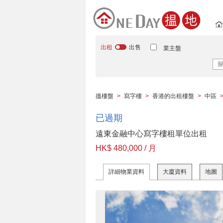
出租
出售
業主盤
搵樓盤
>
寫字樓
>
香港的出租樓盤
>
中區
已過期
遠東金融中心寫字樓租單位出租
HK$ 480,000 / 月
詳細物業資料
大廈資料
地圖