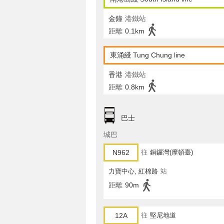
金鐘
港鐵站
距離
0.1km
東涌綫 Tung Chung line
香港
港鐵站
距離
0.8km
巴士
城巴
N962
往
銅鑼灣(摩頓臺)
力寶中心, 紅棉路
站
距離
90m
12A
往
堅尼地道