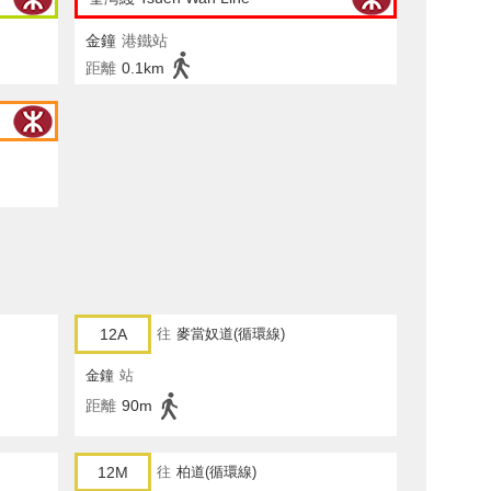
金鐘
港鐵站
距離
0.1km
12A
往
麥當奴道(循環線)
金鐘
站
距離
90m
12M
往
柏道(循環線)