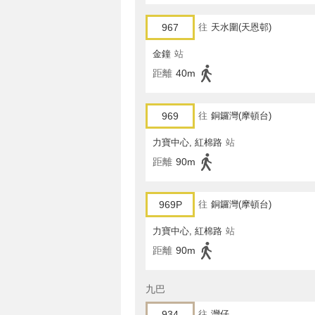
967
往
天水圍(天恩邨)
金鐘
站
距離
40m
969
往
銅鑼灣(摩頓台)
力寶中心, 紅棉路
站
距離
90m
969P
往
銅鑼灣(摩頓台)
力寶中心, 紅棉路
站
距離
90m
九巴
934
往
灣仔