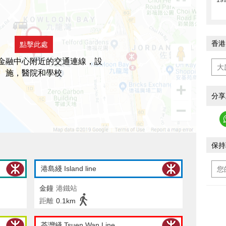
19
香港
點擊此處
金融中心附近的交通連線，設
施，醫院和學校
分享
保持
港島綫 Island line
金鐘
港鐵站
距離
0.1km
荃灣綫 Tsuen Wan Line