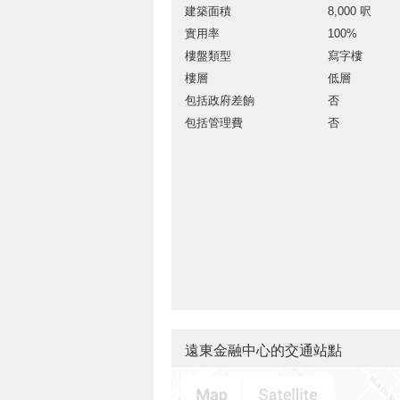
建築面積
8,000 呎
實用率
100%
樓盤類型
寫字樓
樓層
低層
包括政府差餉
否
包括管理費
否
遠東金融中心的交通站點