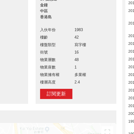
20
金鐘
中區
20
香港島
20
入伙年份
1983
20
樓齡
42
20
樓盤類型
寫字樓
201
街號
16
201
物業層數
48
物業座數
1
201
物業擁有權
多業權
201
樓層高度
2.4
201
201
訂閱更新
201
20
20
19