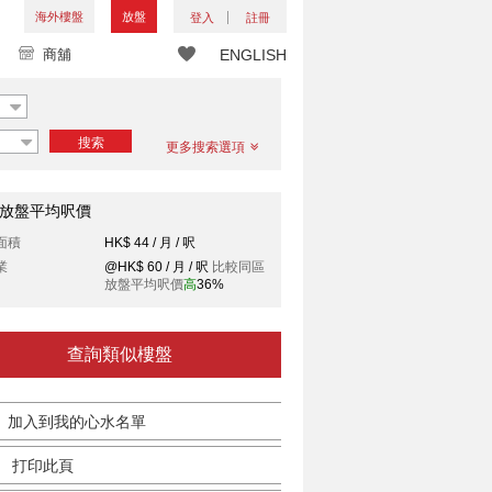
海外樓盤
放盤
登入
註冊
商舖
ENGLISH
搜索
更多搜索選項
放盤平均呎價
面積
HK$ 44 / 月 / 呎
業
@HK$ 60 / 月 / 呎
比較同區
放盤平均呎價
高
36%
查詢類似樓盤
加入到我的心水名單
打印此頁