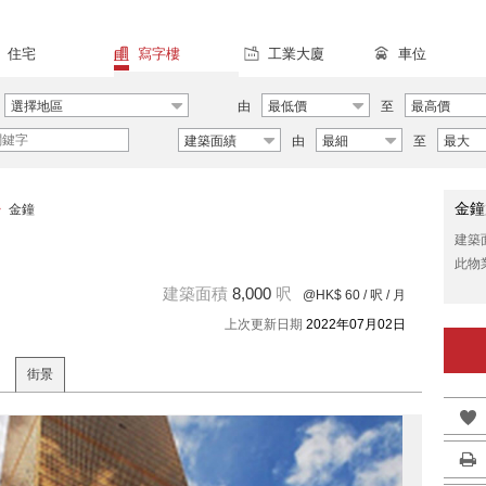
住宅
寫字樓
工業大廈
車位
選擇地區
由
最低價
至
最高價
建築面績
由
最細
至
最大
金鐘
>
金鐘
建築
此物
建築面積
8,000
呎
@HK$ 60
/ 呎 / 月
上次更新日期
2022年07月02日
街景