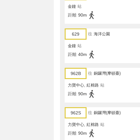
金鐘
站
距離
90m
629
往
海洋公園
金鐘
站
距離
40m
962B
往
銅鑼灣(摩頓臺)
力寶中心, 紅棉路
站
距離
90m
962S
往
銅鑼灣(摩頓臺)
力寶中心, 紅棉路
站
距離
90m