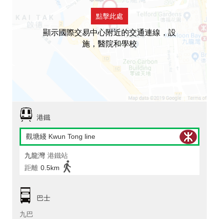
點擊此處
顯示國際交易中心附近的交通連線，設
施，醫院和學校
港鐵
觀塘綫 Kwun Tong line
九龍灣
港鐵站
距離
0.5km
巴士
九巴