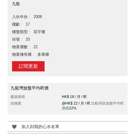
九龍
入伙年份
2008
樓齡
17
樓盤類型
寫字樓
街號
33
物業層數
22
物業擁有權
多業權
訂閱更新
九龍灣放盤平均呎價
建築面積
HK$ 18 / 月 / 呎
此物業
@HK$ 22 / 月 / 呎
比較同區放盤平均呎
價
高
22%
加入到我的心水名單