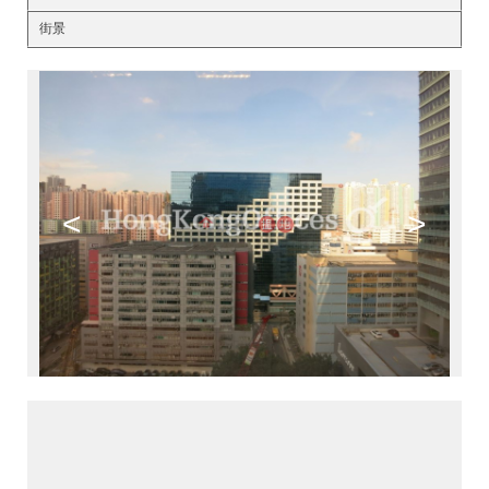
街景
<
>