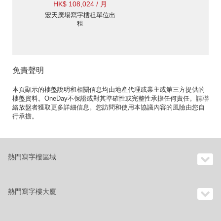
HK$ 108,024 / 月
宏天廣場寫字樓租單位出
租
免責聲明
本頁顯示的樓盤說明和相關信息均由地產代理或業主或第三方提供的
樓盤資料。OneDay不保證或對其準確性或完整性承擔任何責任。請聯
絡放盤者獲取更多詳細信息。您訪問和使用本協議內容的風險由您自
行承擔。
熱門寫字樓區域
熱門寫字樓大廈