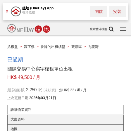
搵地 (OneDay) App
開啟
安裝
X
香港搵樓
搜索香港樓盤
Togg
navi
搵樓盤
>
寫字樓
>
香港的出租樓盤
>
觀塘區
>
九龍灣
已過期
國際交易中心寫字樓租單位出租
HK$ 49,500 / 月
建築面積
2,250
呎
[未核實]
@HK$ 22
/ 呎 / 月
上次更新日期
2025年03月21日
詳細物業資料
大廈資料
地圖