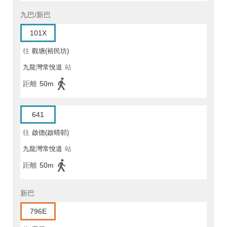
九巴/新巴
101X
往
觀塘(裕民坊)
九龍灣常悅道
站
距離
50m
641
往
啟德(啟晴邨)
九龍灣常悅道
站
距離
50m
新巴
796E