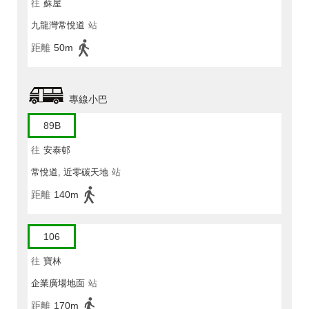
往
蘇屋
九龍灣常悅道
站
距離
50m
專線小巴
89B
往
安泰邨
常悅道, 近零碳天地
站
距離
140m
106
往
寶林
企業廣場地面
站
距離
170m