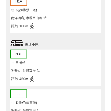
H1A
往
尖沙咀(漢口道)
南洋酒店, 摩理臣山道
站
距離
100m
專線小巴
N31
往
田灣邨
謝斐道, 波斯富街
站
距離
450m
5
往
香港仔(南寧街)
謝斐道, 波斯富街
站