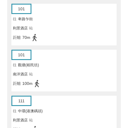
101
往
卑路乍街
利景酒店
站
距離
70m
101
往
觀塘(裕民坊)
南洋酒店
站
距離
100m
111
往
中環(港澳碼頭)
利景酒店
站