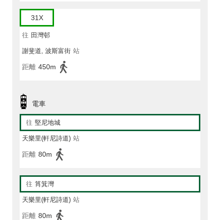
31X
往
田灣邨
謝斐道, 波斯富街
站
距離
450m
電車
往
堅尼地城
天樂里(軒尼詩道)
站
距離
80m
往
筲箕灣
天樂里(軒尼詩道)
站
距離
80m