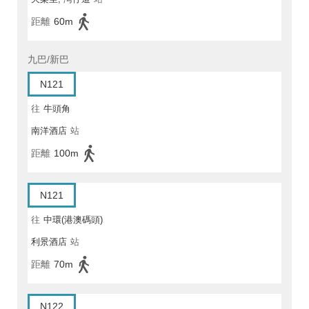
距離
60m
九巴/新巴
N121
往
牛頭角
南洋酒店
站
距離
100m
N121
往
中環(港澳碼頭)
利景酒店
站
距離
70m
N122