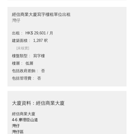
經信商業大廈寫字樓租單位出租
灣仔
出租
HK$ 29,601 / 月
建築面積
1,287 呎
[未核實]
樓盤類型
寫字樓
樓層
低層
包括政府差餉
否
包括管理費
否
大廈資料：經信商業大廈
經信商業大廈
4-6 摩理臣山道
灣仔
灣仔區