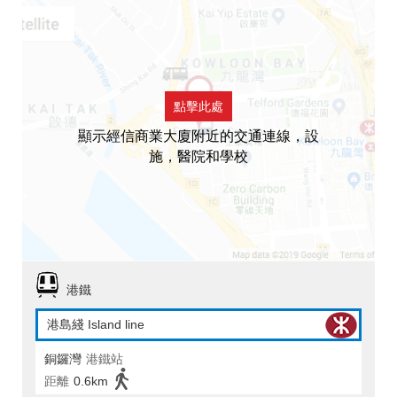
點擊此處
顯示經信商業大廈附近的交通連線，設
施，醫院和學校
港鐵
港島綫 Island line
銅鑼灣
港鐵站
距離
0.6km