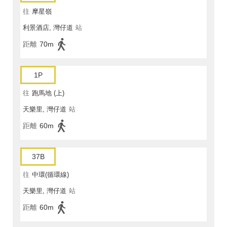
往
摩星嶺
利景酒店, 灣仔道
站
距離
70m
1P
往
跑馬地 (上)
天樂里, 灣仔道
站
距離
60m
37B
往
中環(循環線)
天樂里, 灣仔道
站
距離
60m