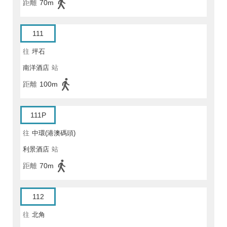
距離
70m
111
往
坪石
南洋酒店
站
距離
100m
111P
往
中環(港澳碼頭)
利景酒店
站
距離
70m
112
往
北角