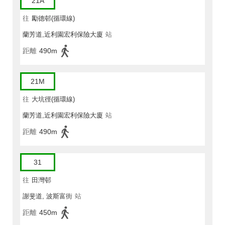
21A
往
勵德邨(循環線)
蘭芳道,近利園宏利保險大廈
站
距離
490m
21M
往
大坑徑(循環線)
蘭芳道,近利園宏利保險大廈
站
距離
490m
31
往
田灣邨
謝斐道, 波斯富街
站
距離
450m