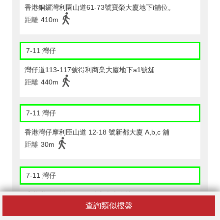
香港銅鑼灣利園山道61-73號寶榮大廈地下i舖位。
距離
410m
7-11 灣仔
灣仔道113-117號得利商業大廈地下a1號舖
距離
440m
7-11 灣仔
香港灣仔摩利臣山道 12-18 號新都大廈 A,b,c 舖
距離
30m
7-11 灣仔
香港灣仔天樂里 9-17 號兆豐大廈地下 C 舖
查詢類似樓盤
距離
60m