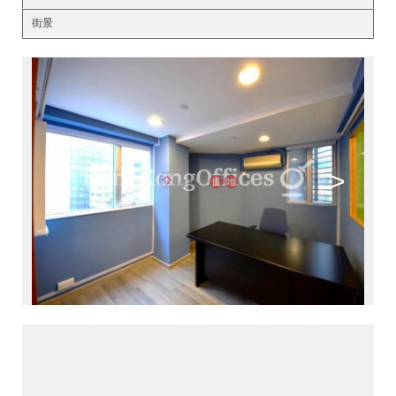
街景
<
>