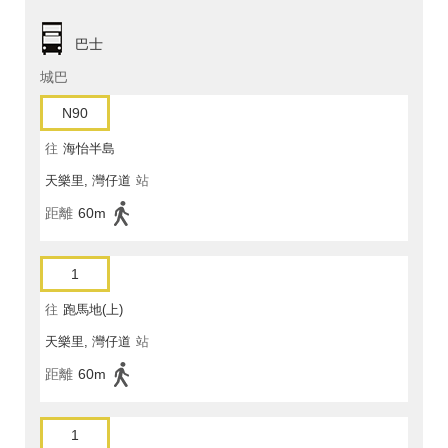
巴士
城巴
N90
往
海怡半島
天樂里, 灣仔道
站
距離
60m
1
往
跑馬地(上)
天樂里, 灣仔道
站
距離
60m
1