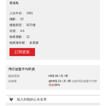
香港島
入伙年份
1991
樓齡
33
樓盤類型
寫字樓
街號
4-6
物業層數
22
物業擁有權
多業權
訂閱更新
灣仔放盤平均呎價
建築面積
HK$ 36 / 月 / 呎
此物業
@HK$ 23 / 月 / 呎
比較同區放盤平均呎
價
低
36%
加入到我的心水名單