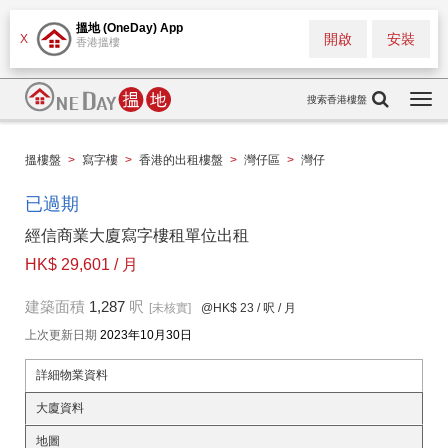
搵地 (OneDay) App
開啟
安裝
X
香港搵樓
搜索香港樓盤
Togg
navi
搵樓盤
>
寫字樓
>
香港的出租樓盤
>
灣仔區
>
灣仔
已過期
經信商業大廈寫字樓租單位出租
HK$ 29,601 / 月
建築面積
1,287
呎
[未核實]
@HK$ 23
/ 呎 / 月
上次更新日期
2023年10月30日
詳細物業資料
大廈資料
地圖