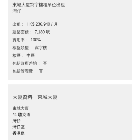
東城大廈寫字樓租單位出租
灣仔
出租
HK$ 236,940 / 月
建築面積
7,180 呎
實用率
100%
樓盤類型
寫字樓
樓層
中層
包括政府差餉
否
包括管理費
否
大廈資料：東城大廈
東城大廈
41 駱克道
灣仔
灣仔區
香港島