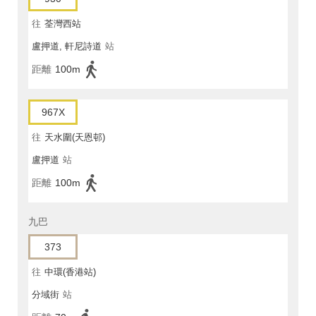
往
荃灣西站
盧押道, 軒尼詩道
站
距離
100m
967X
往
天水圍(天恩邨)
盧押道
站
距離
100m
九巴
373
往
中環(香港站)
分域街
站