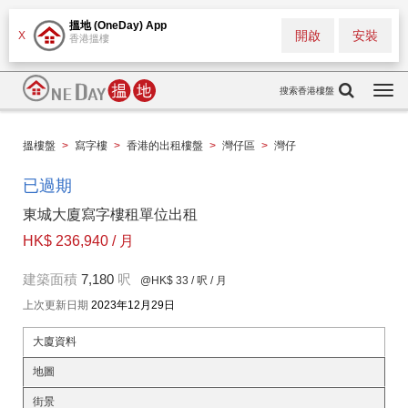
搵地 (OneDay) App
開啟
安裝
X
香港搵樓
搜索香港樓盤
Togg
navi
搵樓盤
>
寫字樓
>
香港的出租樓盤
>
灣仔區
>
灣仔
已過期
東城大廈寫字樓租單位出租
HK$ 236,940 / 月
建築面積
7,180
呎
@HK$ 33
/ 呎 / 月
上次更新日期
2023年12月29日
大廈資料
地圖
街景