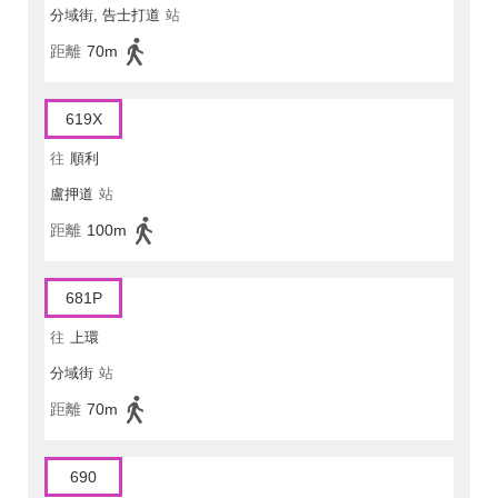
分域街, 告士打道
站
距離
70m
619X
往
順利
盧押道
站
距離
100m
681P
往
上環
分域街
站
距離
70m
690