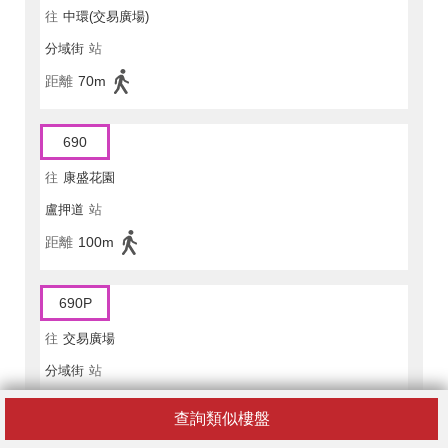
往
中環(交易廣場)
分域街
站
距離
70m
690
往
康盛花園
盧押道
站
距離
100m
690P
往
交易廣場
分域街
站
距離
70m
查詢類似樓盤