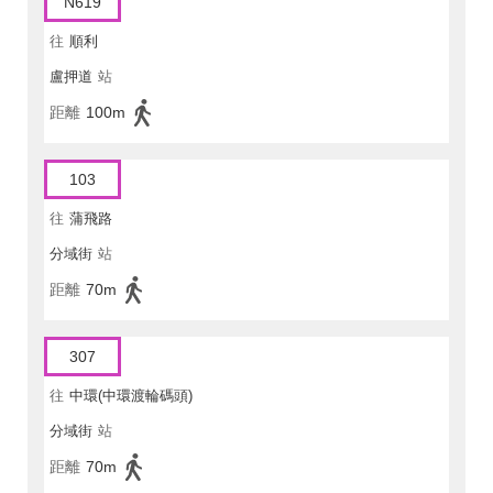
N619
往
順利
盧押道
站
距離
100m
103
往
蒲飛路
分域街
站
距離
70m
307
往
中環(中環渡輪碼頭)
分域街
站
距離
70m