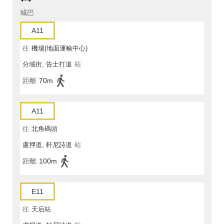
城巴
A11
往
機場(地面運輸中心)
分域街, 告士打道
站
距離
70m
A11
往
北角碼頭
盧押道, 軒尼詩道
站
距離
100m
E11
往
天后站