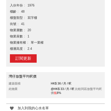
入伙年份
1976
樓齡
48
樓盤類型
寫字樓
街號
41
物業層數
20
物業座數
1
物業擁有權
單一業權
樓層高度
2.4
訂閱更新
灣仔放盤平均呎價
建築面積
HK$ 36 / 月 / 呎
此物業
@HK$ 33 / 月 / 呎
比較同區放盤平均呎
價
低
8%
加入到我的心水名單