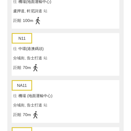
往
機場(地面運輸中心)
盧押道, 軒尼詩道
站
距離
100m
N11
往
中環(港澳碼頭)
分域街, 告士打道
站
距離
70m
NA11
往
機場 (地面運輸中心)
分域街, 告士打道
站
距離
70m