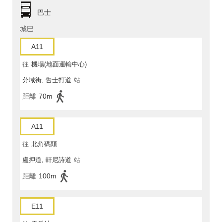
巴士
城巴
A11
往
機場(地面運輸中心)
分域街, 告士打道
站
距離
70m
A11
往
北角碼頭
盧押道, 軒尼詩道
站
距離
100m
E11