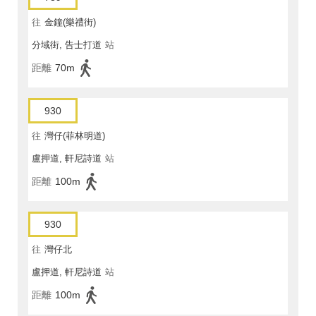
往
金鐘(樂禮街)
分域街, 告士打道
站
距離
70m
930
往
灣仔(菲林明道)
盧押道, 軒尼詩道
站
距離
100m
930
往
灣仔北
盧押道, 軒尼詩道
站
距離
100m