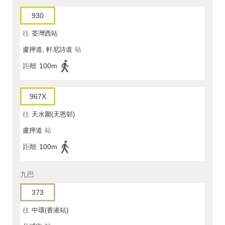
930
往
荃灣西站
盧押道, 軒尼詩道
站
距離
100m
967X
往
天水圍(天恩邨)
盧押道
站
距離
100m
九巴
373
往
中環(香港站)