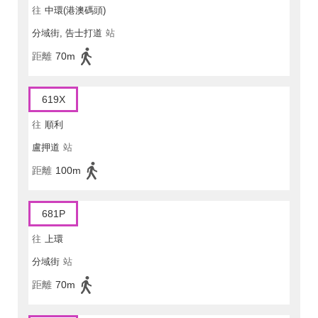
往
中環(港澳碼頭)
分域街, 告士打道
站
距離
70m
619X
往
順利
盧押道
站
距離
100m
681P
往
上環
分域街
站
距離
70m