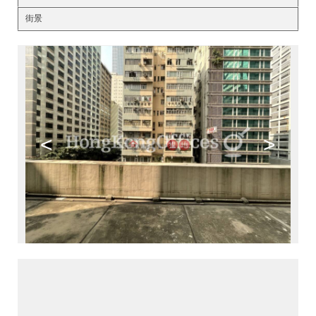
街景
<
>