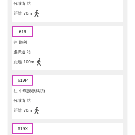
分域街
站
距離
70m
619
往
順利
盧押道
站
距離
100m
619P
往
中環(港澳碼頭)
分域街
站
距離
70m
619X