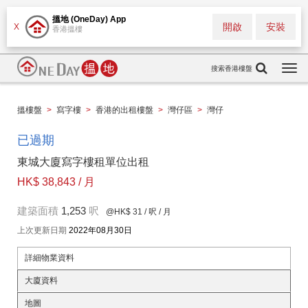
搵地 (OneDay) App
開啟
安裝
X
香港搵樓
搜索香港樓盤
Togg
navi
搵樓盤
>
寫字樓
>
香港的出租樓盤
>
灣仔區
>
灣仔
已過期
東城大廈寫字樓租單位出租
HK$ 38,843 / 月
建築面積
1,253
呎
@HK$ 31
/ 呎 / 月
上次更新日期
2022年08月30日
詳細物業資料
大廈資料
地圖