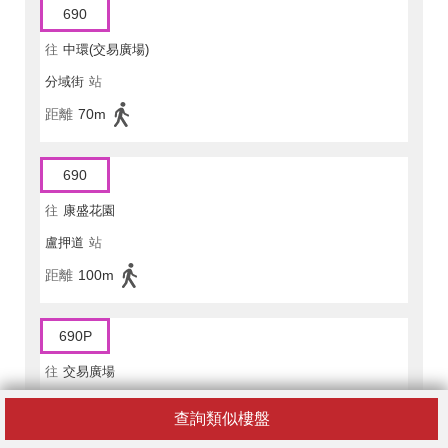
690
往
中環(交易廣場)
分域街
站
距離
70m
690
往
康盛花園
盧押道
站
距離
100m
690P
往
交易廣場
分域街
站
查詢類似樓盤
距離
70m