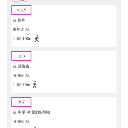
N619
往
順利
盧押道
站
距離
100m
103
往
蒲飛路
分域街
站
距離
70m
307
往
中環(中環渡輪碼頭)
分域街
站