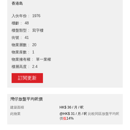
香港島
入伙年份
1976
樓齡
48
樓盤類型
寫字樓
街號
41
物業層數
20
物業座數
1
物業擁有權
單一業權
樓層高度
2.4
訂閱更新
灣仔放盤平均呎價
建築面積
HK$ 36 / 月 / 呎
此物業
@HK$ 31 / 月 / 呎
比較同區放盤平均呎
價
低
14%