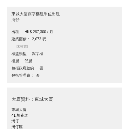
東城大廈寫字樓租單位出租
灣仔
出租
HK$ 267,300 / 月
建築面積
2,673 呎
[未核實]
樓盤類型
寫字樓
樓層
低層
包括政府差餉
否
包括管理費
否
大廈資料：東城大廈
東城大廈
41 駱克道
灣仔
灣仔區