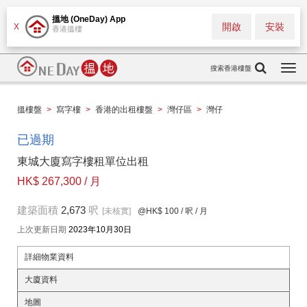
搵地 (OneDay) App
開啟
安裝
X
香港搵樓
搜索香港樓盤
Togg
navi
搵樓盤
>
寫字樓
>
香港的出租樓盤
>
灣仔區
>
灣仔
已過期
東城大廈寫字樓租單位出租
HK$ 267,300 / 月
建築面積
2,673
呎
[未核實]
@HK$ 100
/ 呎 / 月
上次更新日期
2023年10月30日
詳細物業資料
大廈資料
地圖