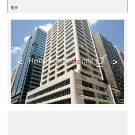
街景
<
>