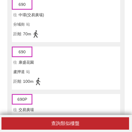
690
往
中環(交易廣場)
分域街
站
距離
70m
690
往
康盛花園
盧押道
站
距離
100m
690P
往
交易廣場
分域街
站
查詢類似樓盤
距離
70m