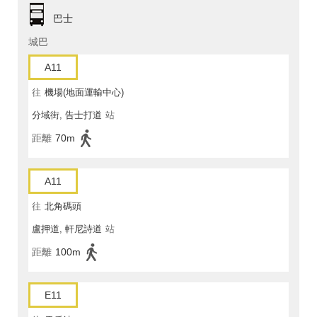
巴士
城巴
A11
往
機場(地面運輸中心)
分域街, 告士打道
站
距離
70m
A11
往
北角碼頭
盧押道, 軒尼詩道
站
距離
100m
E11