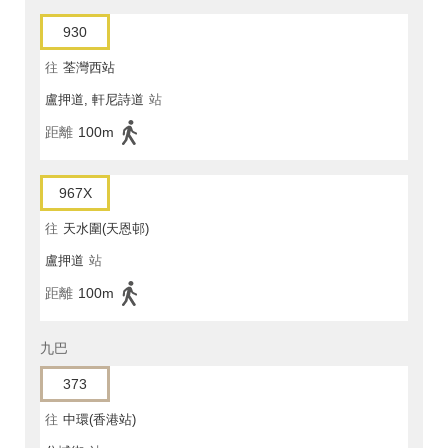
930
往
荃灣西站
盧押道, 軒尼詩道
站
距離
100m
967X
往
天水圍(天恩邨)
盧押道
站
距離
100m
九巴
373
往
中環(香港站)