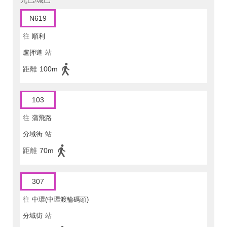
九巴/城巴
N619
往
順利
盧押道
站
距離
100m
103
往
蒲飛路
分域街
站
距離
70m
307
往
中環(中環渡輪碼頭)
分域街
站