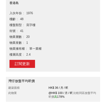
香港島
入伙年份
1976
樓齡
48
樓盤類型
寫字樓
街號
41
物業層數
20
物業座數
1
物業擁有權
單一業權
樓層高度
2.4
訂閱更新
灣仔放盤平均呎價
建築面積
HK$ 36 / 月 / 呎
此物業
@HK$ 100 / 月 / 呎
比較同區放盤平均
呎價
高
178%