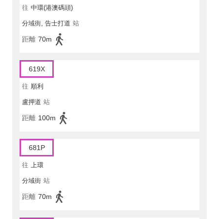
往
中環(港澳碼頭)
分域街, 告士打道
站
距離
70m
619X
往
順利
盧押道
站
距離
100m
681P
往
上環
分域街
站
距離
70m