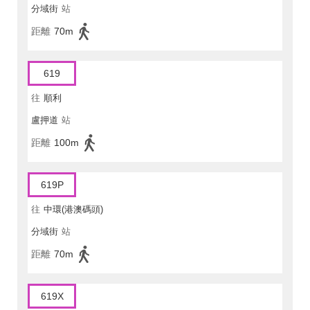
分域街
站
距離
70m
619
往
順利
盧押道
站
距離
100m
619P
往
中環(港澳碼頭)
分域街
站
距離
70m
619X