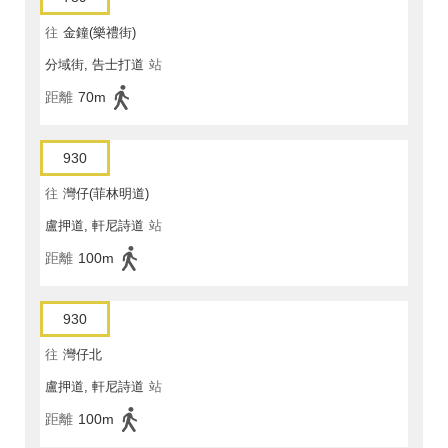
往
金鐘(樂禮街)
分域街, 告士打道
站
距離
70m
930
往
灣仔(菲林明道)
盧押道, 軒尼詩道
站
距離
100m
930
往
灣仔北
盧押道, 軒尼詩道
站
距離
100m