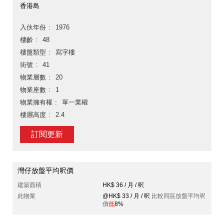
香港島
入伙年份
1976
樓齡
48
樓盤類型
寫字樓
街號
41
物業層數
20
物業座數
1
物業擁有權
單一業權
樓層高度
2.4
訂閱更新
灣仔放盤平均呎價
建築面積
HK$ 36 / 月 / 呎
此物業
@HK$ 33 / 月 / 呎
比較同區放盤平均呎
價
低
8%