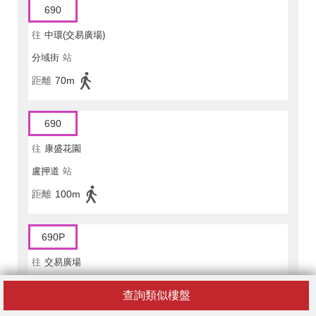
690
往
中環(交易廣場)
分域街
站
距離
70m
690
往
康盛花園
盧押道
站
距離
100m
690P
往
交易廣場
分域街
站
查詢類似樓盤
距離
70m