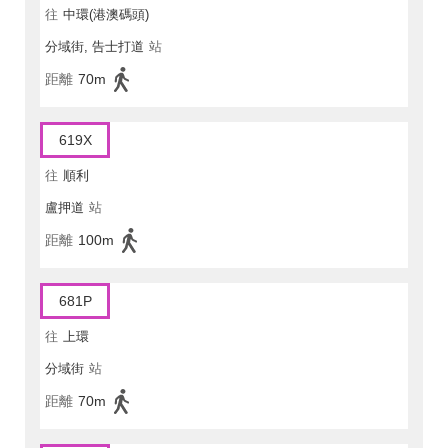
往
中環(港澳碼頭)
分域街, 告士打道
站
距離
70m
619X
往
順利
盧押道
站
距離
100m
681P
往
上環
分域街
站
距離
70m