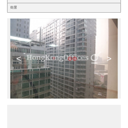
街景
<
>