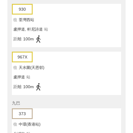
930
往
荃灣西站
盧押道, 軒尼詩道
站
距離
100m
967X
往
天水圍(天恩邨)
盧押道
站
距離
100m
九巴
373
往
中環(香港站)