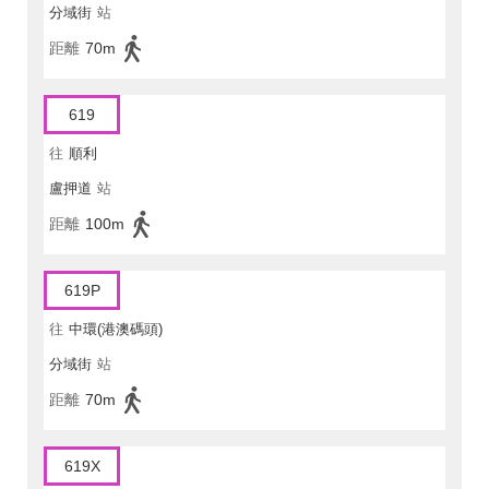
分域街
站
距離
70m
619
往
順利
盧押道
站
距離
100m
619P
往
中環(港澳碼頭)
分域街
站
距離
70m
619X