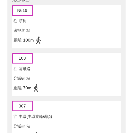
N619
往
順利
盧押道
站
距離
100m
103
往
蒲飛路
分域街
站
距離
70m
307
往
中環(中環渡輪碼頭)
分域街
站