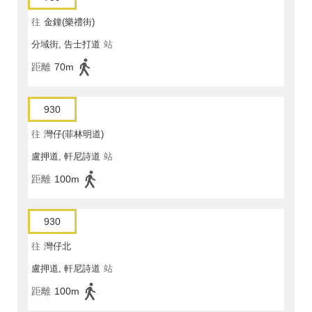
往
金鐘(樂禮街)
分域街, 告士打道
站
距離
70m
930
往
灣仔(菲林明道)
盧押道, 軒尼詩道
站
距離
100m
930
往
灣仔北
盧押道, 軒尼詩道
站
距離
100m