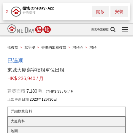
搵地 (OneDay) App
開啟
安裝
X
香港搵樓
搜索香港樓盤
Togg
navi
搵樓盤
>
寫字樓
>
香港的出租樓盤
>
灣仔區
>
灣仔
已過期
東城大廈寫字樓租單位出租
HK$ 236,940 / 月
建築面積
7,180
呎
@HK$ 33
/ 呎 / 月
上次更新日期
2023年12月30日
詳細物業資料
大廈資料
地圖