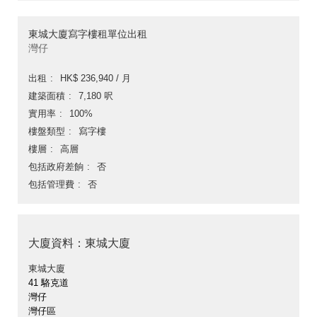
東城大廈寫字樓租單位出租
灣仔
出租
HK$ 236,940 / 月
建築面積
7,180 呎
實用率
100%
樓盤類型
寫字樓
樓層
高層
包括政府差餉
否
包括管理費
否
大廈資料：東城大廈
東城大廈
41 駱克道
灣仔
灣仔區