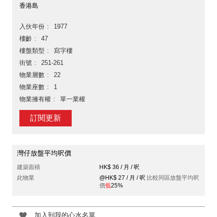
香港島
入伙年份
1977
樓齡
47
樓盤類型
寫字樓
街號
251-261
物業層數
22
物業座數
1
物業擁有權
單一業權
訂閱更新
灣仔放盤平均呎價
建築面積
HK$ 36 / 月 / 呎
此物業
@HK$ 27 / 月 / 呎
比較同區放盤平均呎
價
低
25%
加入到我的心水名單