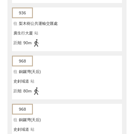
936
往
梨木樹公共運輸交匯處
廣生行大廈
站
距離
90m
968
往
銅鑼灣(天后)
史釗域道
站
距離
80m
968
往
銅鑼灣(天后)
史釗域道
站