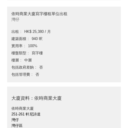
依時商業大廈寫字樓租單位出租
灣仔
出租
HK$ 25,380 / 月
建築面積
940 呎
實用率
100%
樓盤類型
寫字樓
樓層
中層
包括政府差餉
否
包括管理費
否
大廈資料：依時商業大廈
依時商業大廈
251-261 軒尼詩道
灣仔
灣仔區