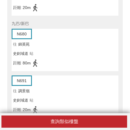
距離
20m
九巴/新巴
N680
往
錦英苑
史釗域道
站
距離
80m
N691
往
調景嶺
史釗域道
站
距離
20m
查詢類似樓盤
601