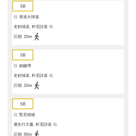
5B
往
香港大球場
史釗域道, 軒尼詩道
站
距離
20m
5B
往
銅鑼灣
史釗域道, 軒尼詩道
站
距離
20m
5B
往
堅尼地城
廣生行大廈, 軒尼詩道
站
距離
90m