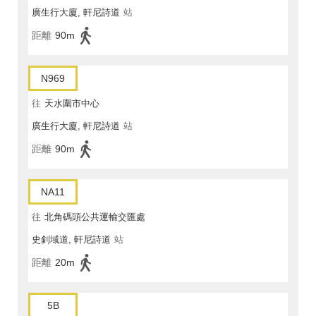
廣生行大廈, 軒尼詩道
站
距離
90m
N969
往
天水圍市中心
廣生行大廈, 軒尼詩道
站
距離
90m
NA11
往
北角碼頭公共運輸交匯處
史釗域道, 軒尼詩道
站
距離
20m
5B