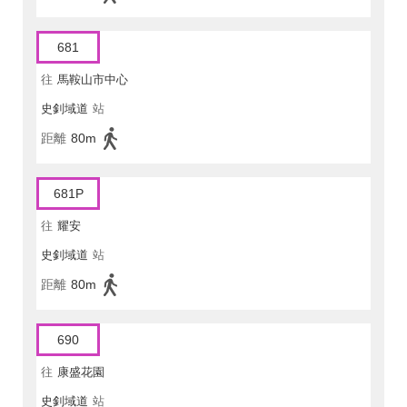
681
往
馬鞍山市中心
史釗域道
站
距離
80m
681P
往
耀安
史釗域道
站
距離
80m
690
往
康盛花園
史釗域道
站