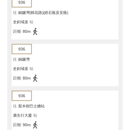
936
往
銅鑼灣(棉花路)(經石蔭及安蔭)
史釗域道
站
距離
80m
936
往
銅鑼灣
史釗域道
站
距離
80m
936
往
梨木樹巴士總站
廣生行大廈
站
距離
90m