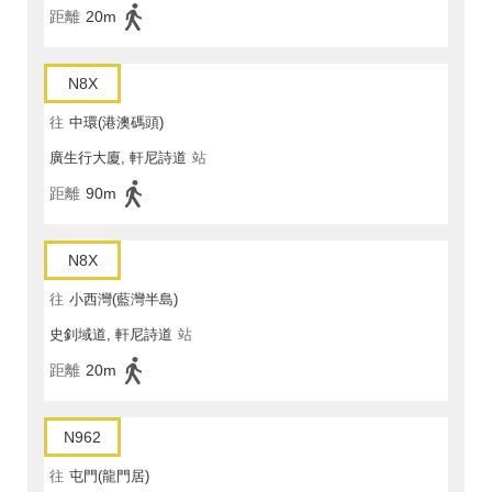
距離
20m
N8X
往
中環(港澳碼頭)
廣生行大廈, 軒尼詩道
站
距離
90m
N8X
往
小西灣(藍灣半島)
史釗域道, 軒尼詩道
站
距離
20m
N962
往
屯門(龍門居)