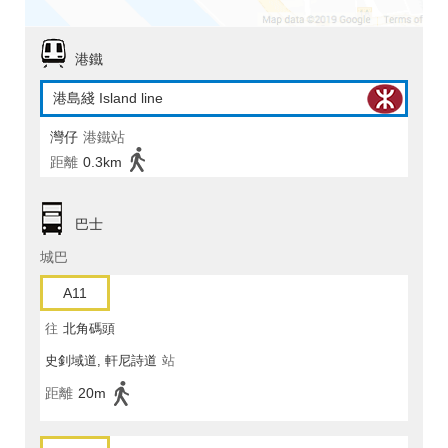
港鐵
港島綫 Island line
灣仔
港鐵站
距離
0.3km
巴士
城巴
A11
往
北角碼頭
史釗域道, 軒尼詩道
站
距離
20m