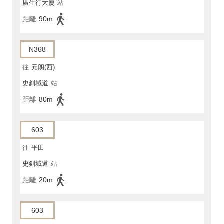
廣生行大廈
站
距離
90m
N368
往
元朗(西)
史釗域道
站
距離
80m
603
往
平田
史釗域道
站
距離
20m
603