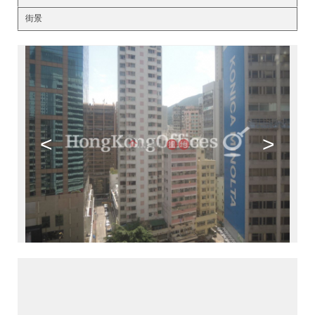
街景
<
>