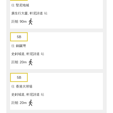
往
堅尼地城
廣生行大廈, 軒尼詩道
站
距離
90m
5B
往
銅鑼灣
史釗域道, 軒尼詩道
站
距離
20m
5B
往
香港大球場
史釗域道, 軒尼詩道
站
距離
20m