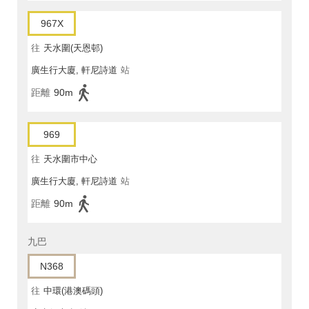
967X
往
天水圍(天恩邨)
廣生行大廈, 軒尼詩道
站
距離
90m
969
往
天水圍市中心
廣生行大廈, 軒尼詩道
站
距離
90m
九巴
N368
往
中環(港澳碼頭)