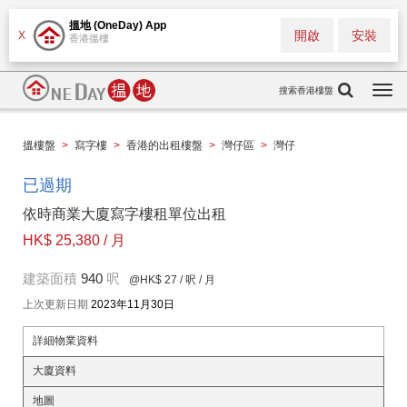
搵地 (OneDay) App
開啟
安裝
X
香港搵樓
搜索香港樓盤
Togg
navi
搵樓盤
>
寫字樓
>
香港的出租樓盤
>
灣仔區
>
灣仔
已過期
依時商業大廈寫字樓租單位出租
HK$ 25,380 / 月
建築面積
940
呎
@HK$ 27
/ 呎 / 月
上次更新日期
2023年11月30日
詳細物業資料
大廈資料
地圖