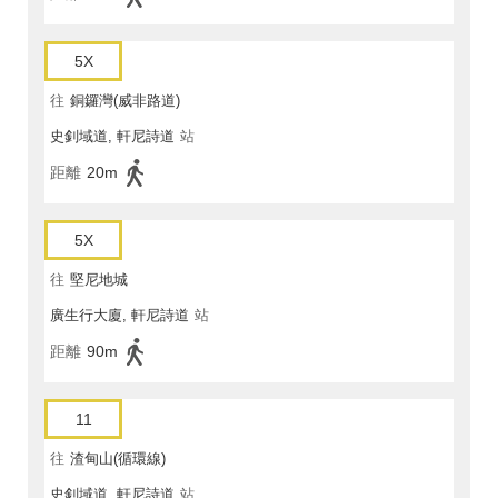
5X
往
銅鑼灣(威非路道)
史釗域道, 軒尼詩道
站
距離
20m
5X
往
堅尼地城
廣生行大廈, 軒尼詩道
站
距離
90m
11
往
渣甸山(循環線)
史釗域道, 軒尼詩道
站