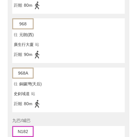
距離
80m
968
往
元朗(西)
廣生行大廈
站
距離
90m
968A
往
銅鑼灣(天后)
史釗域道
站
距離
80m
九巴/城巴
N182