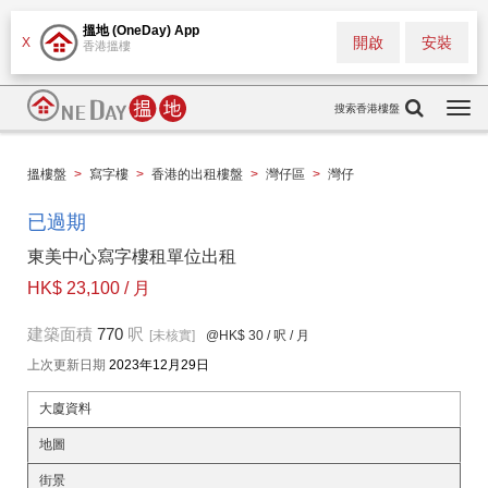
搵地 (OneDay) App
開啟
安裝
X
香港搵樓
搜索香港樓盤
Togg
navi
搵樓盤
>
寫字樓
>
香港的出租樓盤
>
灣仔區
>
灣仔
已過期
東美中心寫字樓租單位出租
HK$ 23,100 / 月
建築面積
770
呎
[未核實]
@HK$ 30
/ 呎 / 月
上次更新日期
2023年12月29日
大廈資料
地圖
街景