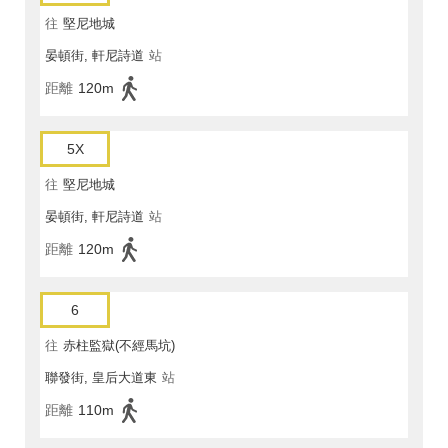
往
堅尼地城
晏頓街, 軒尼詩道
站
距離
120m
5X
往
堅尼地城
晏頓街, 軒尼詩道
站
距離
120m
6
往
赤柱監獄(不經馬坑)
聯發街, 皇后大道東
站
距離
110m