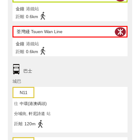
金鐘
港鐵站
距離
0.6km
荃灣綫 Tsuen Wan Line
金鐘
港鐵站
距離
0.6km
巴士
城巴
N11
往
中環(港澳碼頭)
分域街, 軒尼詩道
站
距離
120m