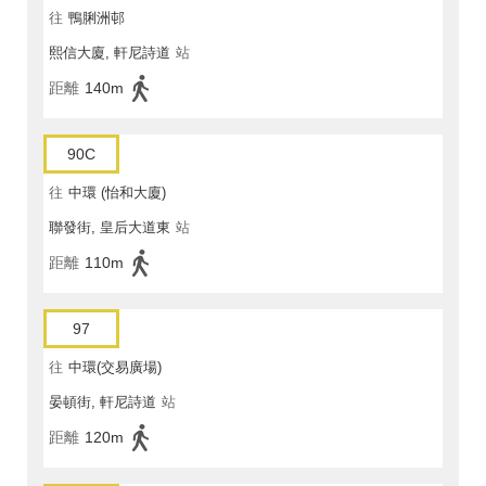
往
鴨脷洲邨
熙信大廈, 軒尼詩道
站
距離
140m
90C
往
中環 (怡和大廈)
聯發街, 皇后大道東
站
距離
110m
97
往
中環(交易廣場)
晏頓街, 軒尼詩道
站
距離
120m