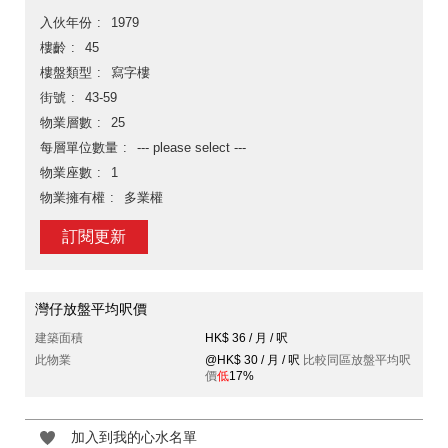
入伙年份
1979
樓齡
45
樓盤類型
寫字樓
街號
43-59
物業層數
25
每層單位數量
--- please select ---
物業座數
1
物業擁有權
多業權
訂閱更新
灣仔放盤平均呎價
建築面積
HK$ 36 / 月 / 呎
此物業
@HK$ 30 / 月 / 呎
比較同區放盤平均呎
價
低
17%
加入到我的心水名單