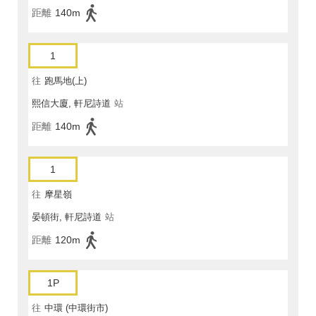
距離
140m
1
往
跑馬地(上)
熙信大廈, 軒尼詩道
站
距離
140m
1
往
摩星嶺
晏頓街, 軒尼詩道
站
距離
120m
1P
往
中環 (中環街市)