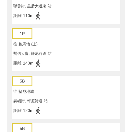
聯發街, 皇后大道東
站
距離
110m
1P
往
跑馬地 (上)
熙信大廈, 軒尼詩道
站
距離
140m
5B
往
堅尼地城
晏頓街, 軒尼詩道
站
距離
120m
5B