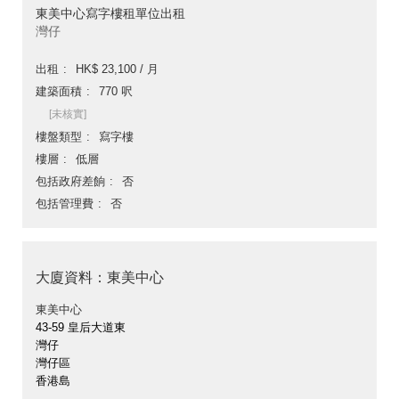
東美中心寫字樓租單位出租
灣仔
出租
HK$ 23,100 / 月
建築面積
770 呎
[未核實]
樓盤類型
寫字樓
樓層
低層
包括政府差餉
否
包括管理費
否
大廈資料：東美中心
東美中心
43-59 皇后大道東
灣仔
灣仔區
香港島