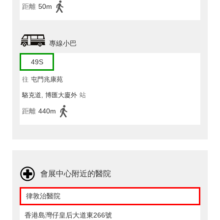
距離
50m
專線小巴
49S
往
屯門兆康苑
駱克道, 博匯大廈外
站
距離
440m
會展中心附近的醫院
律敦治醫院
香港島灣仔皇后大道東266號