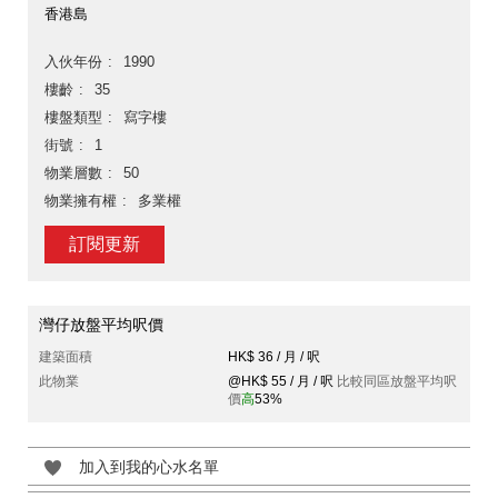
香港島
入伙年份
1990
樓齡
35
樓盤類型
寫字樓
街號
1
物業層數
50
物業擁有權
多業權
訂閱更新
灣仔放盤平均呎價
建築面積
HK$ 36 / 月 / 呎
此物業
@HK$ 55 / 月 / 呎
比較同區放盤平均呎
價
高
53%
加入到我的心水名單