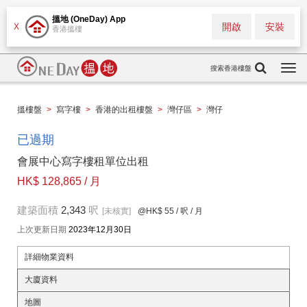
搵地 (OneDay) App
開啟
安裝
X
香港搵樓
搜索香港樓盤
Togg
navi
搵樓盤
>
寫字樓
>
香港的出租樓盤
>
灣仔區
>
灣仔
已過期
會展中心寫字樓租單位出租
HK$ 128,865 / 月
建築面積
2,343
呎
[未核實]
@HK$ 55
/ 呎 / 月
上次更新日期
2023年12月30日
詳細物業資料
大廈資料
地圖