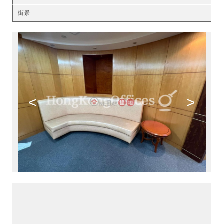
街景
<
>