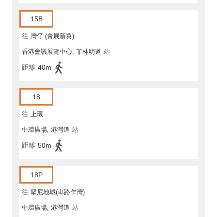
15B
往
灣仔 (會展新翼)
香港會議展覽中心, 菲林明道
站
距離
40m
18
往
上環
中環廣場, 港灣道
站
距離
50m
18P
往
堅尼地城(卑路乍灣)
中環廣場, 港灣道
站