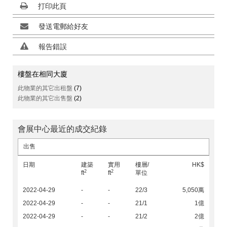
打印此頁
發送電郵給好友
報告錯誤
樓盤在相同大廈
此物業的其它出租盤
(7)
此物業的其它出售盤
(2)
會展中心最近的成交紀錄
出售
日期
建築
實用
樓層/
HK$
2
2
ft
ft
單位
2022-04-29
-
-
22/3
5,050萬
2022-04-29
-
-
21/1
1億
2022-04-29
-
-
21/2
2億