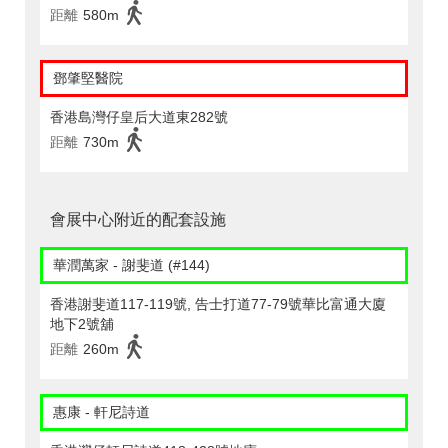
距離
580m
鄧肇堅醫院
香港島灣仔皇后大道東282號
距離
730m
會展中心附近的配套設施
華潤萬家 - 謝斐道 (#144)
香港謝斐道117-119號, 告士打道77-79號華比富通大廈
地下2號舖
距離
260m
惠康 - 軒尼詩道