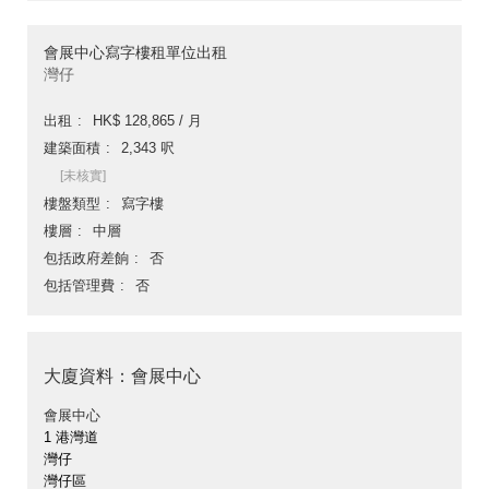
會展中心寫字樓租單位出租
灣仔
出租
HK$ 128,865 / 月
建築面積
2,343 呎
[未核實]
樓盤類型
寫字樓
樓層
中層
包括政府差餉
否
包括管理費
否
大廈資料：會展中心
會展中心
1 港灣道
灣仔
灣仔區