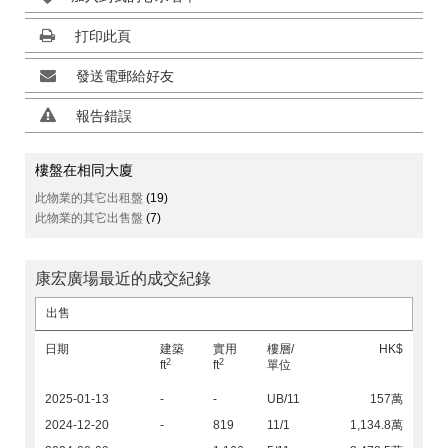
打印此頁
發送電郵給好友
報告錯誤
樓盤在相同大廈
此物業的其它出租盤
(19)
此物業的其它出售盤
(7)
康宏廣場最近的成交紀錄
出售
日期
建築
實用
樓層/
HK$
2
2
ft
ft
單位
2025-01-13
-
-
UB/11
157萬
2024-12-20
-
819
11/1
1,134.8萬