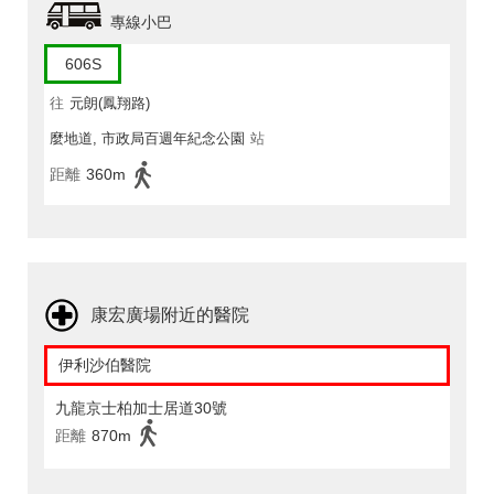
專線小巴
606S
往
元朗(鳳翔路)
麼地道, 市政局百週年紀念公園
站
距離
360m
康宏廣場附近的醫院
伊利沙伯醫院
九龍京士柏加士居道30號
距離
870m