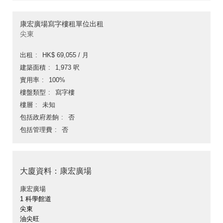
康宏廣場寫字樓租單位出租
尖東
出租
HK$ 69,055 / 月
建築面積
1,973 呎
實用率
100%
樓盤類型
寫字樓
樓層
未知
包括政府差餉
否
包括管理費
否
大廈資料：康宏廣場
康宏廣場
1 科學館道
尖東
油尖旺