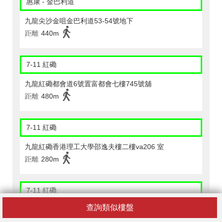
惠康 - 金巴利道
九龍尖沙金咀金巴利道53-54號地下
距離
440m
7-11 紅磡
九龍紅磡都會道6號置富都會七樓745號舖
距離
480m
7-11 紅磡
九龍紅磡香港理工大學邵逸夫樓二樓va206 室
距離
280m
7-11 紅磡
查詢類似樓盤
港鐵紅磡站非繳費區huh S01 號舖