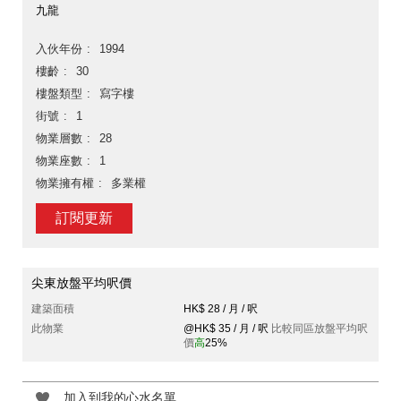
九龍
入伙年份
1994
樓齡
30
樓盤類型
寫字樓
街號
1
物業層數
28
物業座數
1
物業擁有權
多業權
訂閱更新
尖東放盤平均呎價
建築面積
HK$ 28 / 月 / 呎
此物業
@HK$ 35 / 月 / 呎
比較同區放盤平均呎
價
高
25%
加入到我的心水名單