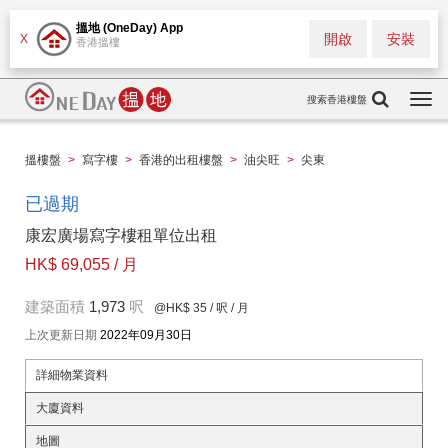
搵地 (OneDay) App
開啟
安裝
X
香港搵樓
搜索香港樓盤
Togg
navi
搵樓盤
>
寫字樓
>
香港的出租樓盤
>
油尖旺
>
尖東
已過期
康宏廣場寫字樓租單位出租
HK$ 69,055 / 月
建築面積
1,973
呎
@HK$ 35
/ 呎 / 月
上次更新日期
2022年09月30日
詳細物業資料
大廈資料
地圖