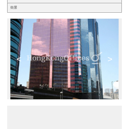
街景
<
>