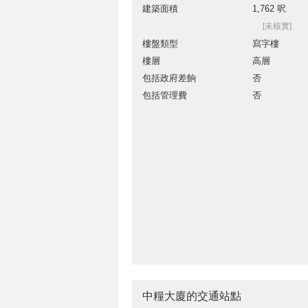
建築面積
1,762 呎
[未核實]
樓盤類型
寫字樓
樓層
高層
包括政府差餉
否
包括管理費
否
中糧大廈的交通站點