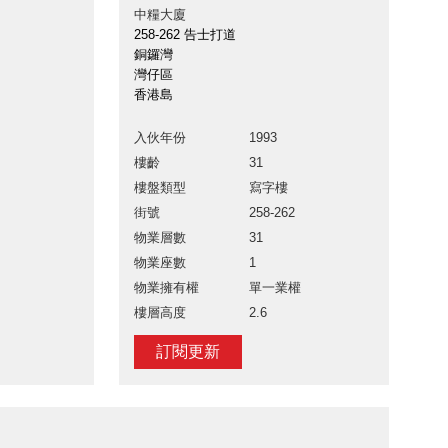
中糧大廈
258-262 告士打道
銅鑼灣
灣仔區
香港島
入伙年份
1993
樓齡
31
樓盤類型
寫字樓
街號
258-262
物業層數
31
物業座數
1
物業擁有權
單一業權
樓層高度
2.6
訂閱更新