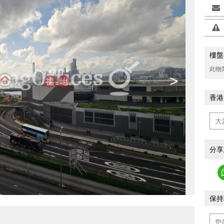
樓盤
此物
>
香港
分享
保持