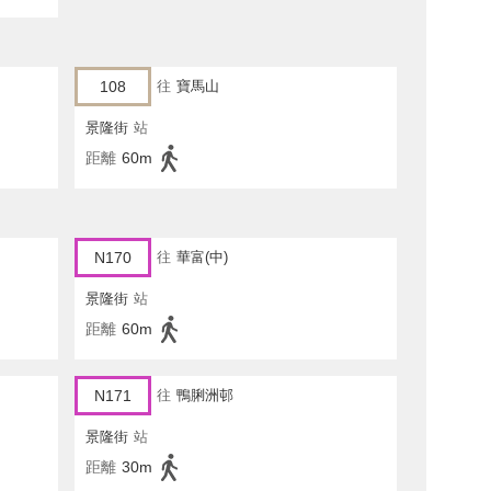
108
往
寶馬山
景隆街
站
距離
60m
N170
往
華富(中)
景隆街
站
距離
60m
N171
往
鴨脷洲邨
景隆街
站
距離
30m