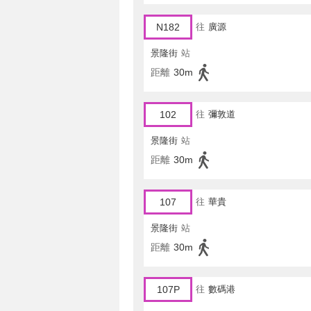
N182
往
廣源
景隆街
站
距離
30m
102
往
彌敦道
景隆街
站
距離
30m
107
往
華貴
景隆街
站
距離
30m
107P
往
數碼港