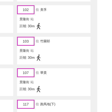
102
往
美孚
景隆街
站
距離
30m
103
往
竹園邨
景隆街
站
距離
30m
107
往
華貴
景隆街
站
距離
30m
117
往
跑馬地(下)