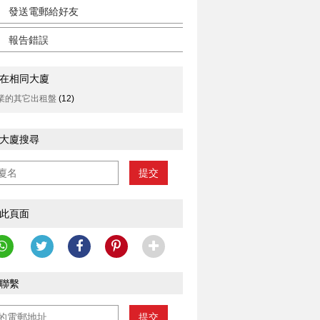
發送電郵給好友
報告錯誤
在相同大廈
業的其它出租盤
(12)
大廈搜尋
提交
此頁面
聯繫
提交