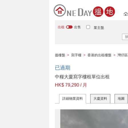
出租
出售
業主盤
搵樓盤
>
寫字樓
>
香港的出租樓盤
>
灣仔區
已過期
中糧大廈寫字樓租單位出租
HK$ 79,290 / 月
詳細物業資料
大廈資料
地圖