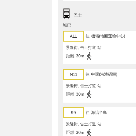
巴士
城巴
A11
往
機場(地面運輸中心)
景隆街, 告士打道
站
距離
30m
N11
往
中環(港澳碼頭)
景隆街, 告士打道
站
距離
30m
99
往
海怡半島
景隆街, 告士打道
站
距離
30m