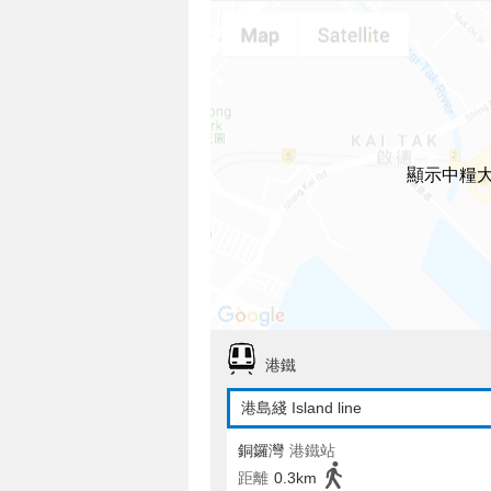
顯示中糧
港鐵
港島綫 Island line
銅鑼灣
港鐵站
距離
0.3km