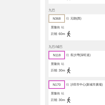
九巴
N368
往
元朗(西)
景隆街
站
距離
60m
九巴/城巴
N118
往
長沙灣(深旺道)
景隆街
站
距離
30m
N170
往
沙田市中心(新城市廣場)
景隆街
站
距離
30m