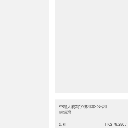
中糧大廈寫字樓租單位出租
銅鑼灣
出租
HK$ 79,290 /