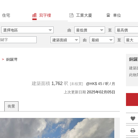
住宅
寫字樓
工業大廈
車位
選擇地區
由
最低價
至
最高價
建築面績
由
最細
至
最大
銅鑼
>
銅鑼灣
建築
此物
建築面積
1,762
呎
[未核實]
@HK$ 45
/ 呎 / 月
上次更新日期
2025年02月05日
街景