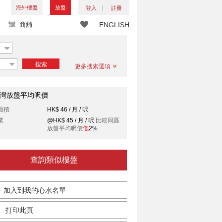
海外樓盤
放盤
登入
註冊
商舖
ENGLISH
搜索
更多搜索選項
灣放盤平均呎價
面積
HK$ 46 / 月 / 呎
業
@HK$ 45 / 月 / 呎
比較同區
放盤平均呎價
低
2%
查詢類似樓盤
加入到我的心水名單
打印此頁