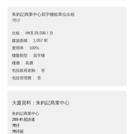
朱鈞記商業中心寫字樓租單位出租
灣仔
出租
HK$ 29,596 / 月
建築面積
1,057 呎
實用率
100%
樓盤類型
寫字樓
樓層
高層
包括政府差餉
否
包括管理費
否
大廈資料：朱鈞記商業中心
朱鈞記商業中心
289 軒尼詩道
灣仔
灣仔區