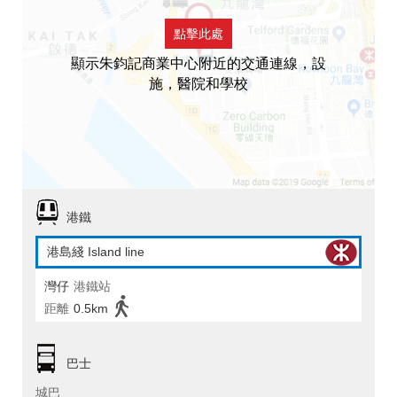
點擊此處
顯示朱鈞記商業中心附近的交通連線，設
施，醫院和學校
港鐵
港島綫 Island line
灣仔
港鐵站
距離
0.5km
巴士
城巴