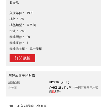
香港島
入伙年份
1996
樓齡
28
樓盤類型
寫字樓
街號
289
物業層數
29
物業座數
1
物業擁有權
單一業權
訂閱更新
灣仔放盤平均呎價
建築面積
HK$ 36 / 月 / 呎
此物業
@HK$ 28 / 月 / 呎
比較同區放盤平均呎
價
低
22%
加入到我的心水名單