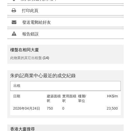
打印此頁
發送電郵給好友
報告錯誤
樓盤在相同大廈
此物業的其它出租盤
(14)
朱鈞記商業中心最近的成交紀錄
出租
日期
建築面積
實用面積
樓層/
HK$/m
呎
呎
單位
2026年04月24日
750
0
23,500
香港大廈搜尋