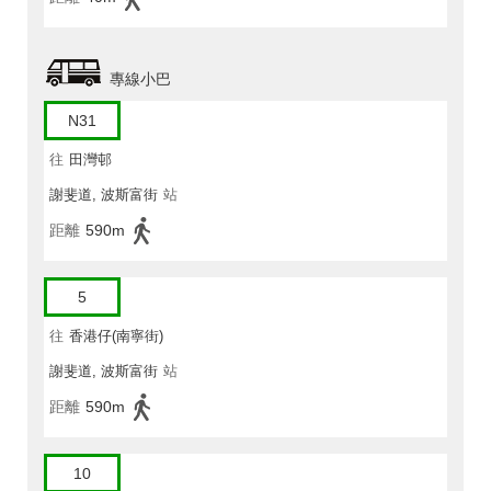
專線小巴
N31
往
田灣邨
謝斐道, 波斯富街
站
距離
590m
5
往
香港仔(南寧街)
謝斐道, 波斯富街
站
距離
590m
10