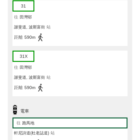
31
往
田灣邨
謝斐道, 波斯富街
站
距離
590m
31X
往
田灣邨
謝斐道, 波斯富街
站
距離
590m
電車
往
跑馬地
軒尼詩道(杜老誌道)
站