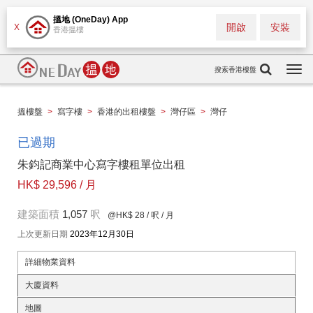
搵地 (OneDay) App
開啟
安裝
X
香港搵樓
搜索香港樓盤
Togg
navi
搵樓盤
>
寫字樓
>
香港的出租樓盤
>
灣仔區
>
灣仔
已過期
朱鈞記商業中心寫字樓租單位出租
HK$ 29,596 / 月
建築面積
1,057
呎
@HK$ 28
/ 呎 / 月
上次更新日期
2023年12月30日
詳細物業資料
大廈資料
地圖