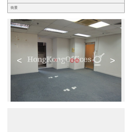
街景
<
>