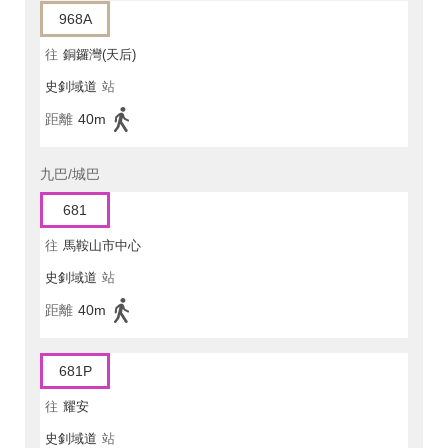
968A
往
銅鑼灣(天后)
史釗域道
站
距離
40m
九巴/城巴
681
往
馬鞍山市中心
史釗域道
站
距離
40m
681P
往
耀安
史釗域道
站