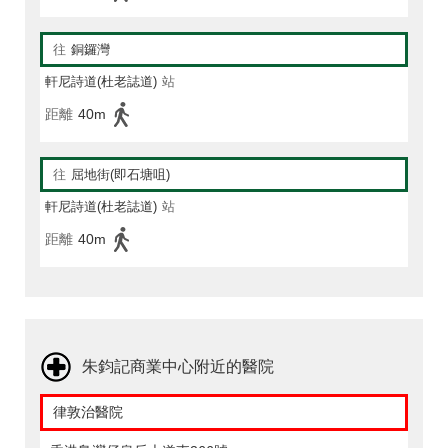
往
銅鑼灣
軒尼詩道(杜老誌道)
站
距離
40m
往
屈地街(即石塘咀)
軒尼詩道(杜老誌道)
站
距離
40m
朱鈞記商業中心附近的醫院
律敦治醫院