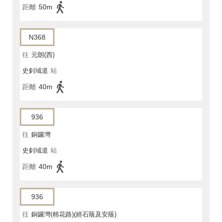
距離
50m
N368
往
元朗(西)
史釗域道
站
距離
40m
936
往
銅鑼灣
史釗域道
站
距離
40m
936
往
銅鑼灣(棉花路)(經石蔭及安蔭)