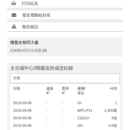
打印此頁
發送電郵給好友
報告錯誤
樓盤在相同大廈
此物業的其它出租盤
(3)
太古城中心3期最近的成交紀錄
出售
日期
建築
實用
樓層/
HK$
2
2
ft
ft
單位
2019-09-06
-
-
G/-
1
2019-09-06
-
-
B/P1-P11
2,300萬
2019-09-06
-
-
21&22/-
4億
2019-09-06
-
-
20/-
4.6億