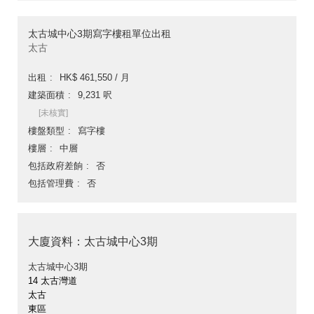
太古城中心3期寫字樓租單位出租
太古
出租
HK$ 461,550 / 月
建築面積
9,231 呎
[未核實]
樓盤類型
寫字樓
樓層
中層
包括政府差餉
否
包括管理費
否
大廈資料：太古城中心3期
太古城中心3期
14 太古灣道
太古
東區