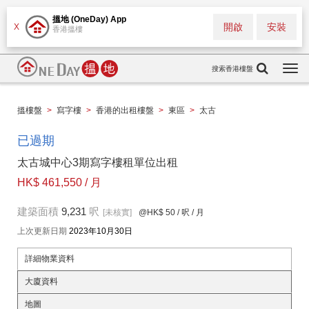
搵地 (OneDay) App
開啟
安裝
X
香港搵樓
搜索香港樓盤
Togg
navi
搵樓盤
>
寫字樓
>
香港的出租樓盤
>
東區
>
太古
已過期
太古城中心3期寫字樓租單位出租
HK$ 461,550 / 月
建築面積
9,231
呎
[未核實]
@HK$ 50
/ 呎 / 月
上次更新日期
2023年10月30日
詳細物業資料
大廈資料
地圖