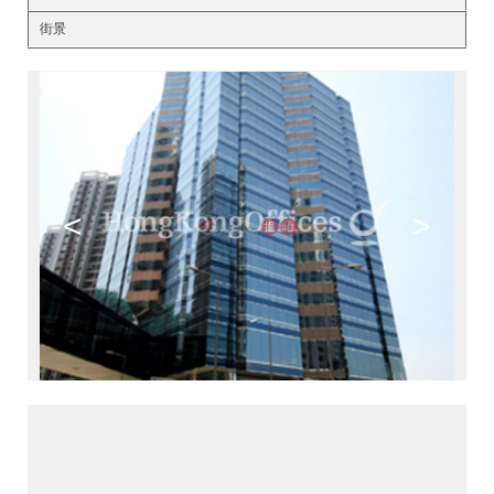
街景
<
>