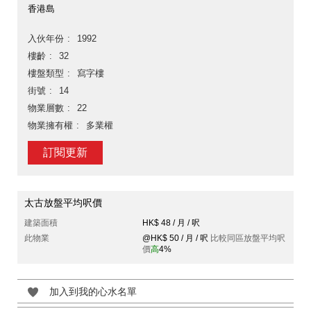
香港島
入伙年份
1992
樓齡
32
樓盤類型
寫字樓
街號
14
物業層數
22
物業擁有權
多業權
訂閱更新
太古放盤平均呎價
建築面積
HK$ 48 / 月 / 呎
此物業
@HK$ 50 / 月 / 呎
比較同區放盤平均呎
價
高
4%
加入到我的心水名單