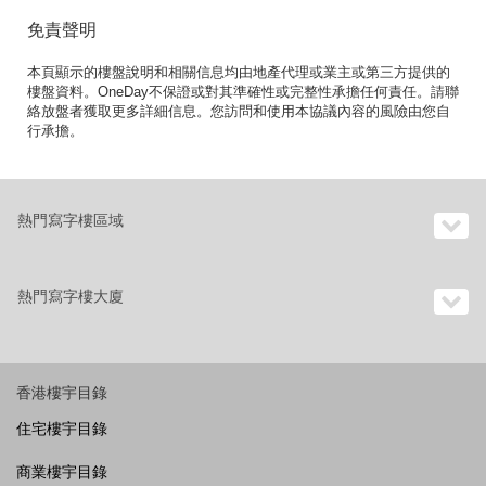
免責聲明
本頁顯示的樓盤說明和相關信息均由地產代理或業主或第三方提供的
樓盤資料。OneDay不保證或對其準確性或完整性承擔任何責任。請聯
絡放盤者獲取更多詳細信息。您訪問和使用本協議內容的風險由您自
行承擔。
熱門寫字樓區域
熱門寫字樓大廈
香港樓宇目錄
住宅樓宇目錄
商業樓宇目錄