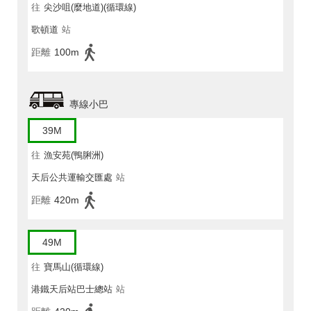
往
尖沙咀(麼地道)(循環線)
歌頓道
站
距離
100m
專線小巴
39M
往
漁安苑(鴨脷洲)
天后公共運輸交匯處
站
距離
420m
49M
往
寶馬山(循環線)
港鐵天后站巴士總站
站