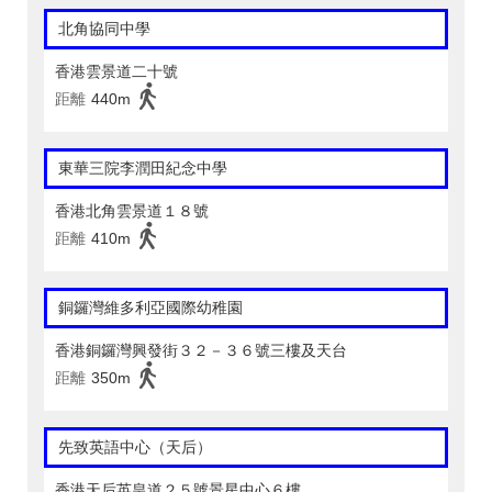
北角協同中學
香港雲景道二十號
距離
440m
東華三院李潤田紀念中學
香港北角雲景道１８號
距離
410m
銅鑼灣維多利亞國際幼稚園
香港銅鑼灣興發街３２－３６號三樓及天台
距離
350m
先致英語中心（天后）
香港天后英皇道２５號景星中心６樓