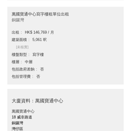
萬國寶通中心寫字樓租單位出租
銅鑼灣
出租
HK$ 146,769 / 月
建築面積
5,061 呎
[未核實]
樓盤類型
寫字樓
樓層
中層
包括政府差餉
否
包括管理費
否
大廈資料：萬國寶通中心
萬國寶通中心
18 威非路道
銅鑼灣
灣仔區