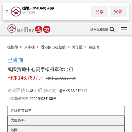
搵地 (OneDay) App
開啟
安裝
X
香港搵樓
搜索香港樓盤
Togg
navi
搵樓盤
>
寫字樓
>
香港的出租樓盤
>
灣仔區
>
銅鑼灣
已過期
萬國寶通中心寫字樓租單位出租
HK$ 146,769 / 月
HK$ 167,013 / 月
建築面積
5,061
呎
[未核實]
@HK$ 33
/ 呎 / 月
上次降價日期
2022年08月30日
詳細物業資料
大廈資料
地圖