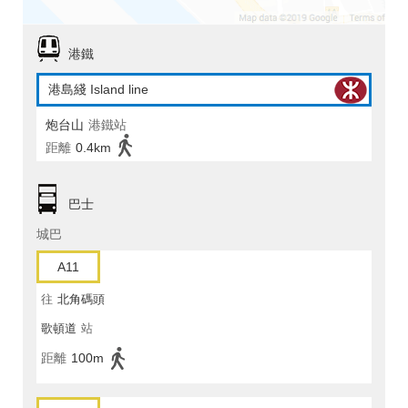
港鐵
港島綫 Island line
炮台山
港鐵站
距離
0.4km
巴士
城巴
A11
往
北角碼頭
歌頓道
站
距離
100m