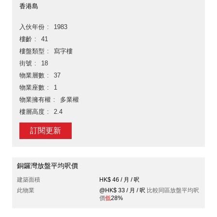
香港島
入伙年份
1983
樓齡
41
樓盤類型
寫字樓
街號
18
物業層數
37
物業座數
1
物業擁有權
多業權
樓層高度
2.4
訂閱更新
銅鑼灣放盤平均呎價
建築面積
HK$ 46 / 月 / 呎
此物業
@HK$ 33 / 月 / 呎
比較同區放盤平均呎
價
低
28%