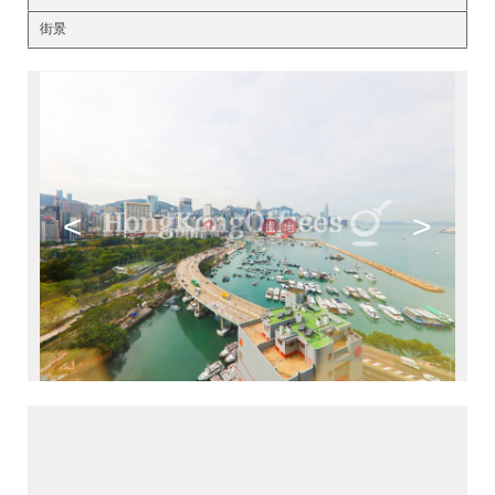
街景
<
>