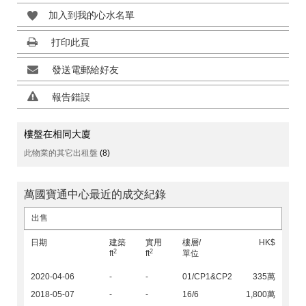
加入到我的心水名單
打印此頁
發送電郵給好友
報告錯誤
樓盤在相同大廈
此物業的其它出租盤
(8)
萬國寶通中心最近的成交紀錄
出售
日期
建築
實用
樓層/
HK$
2
2
ft
ft
單位
2020-04-06
-
-
01/CP1&CP2
335萬
2018-05-07
-
-
16/6
1,800萬