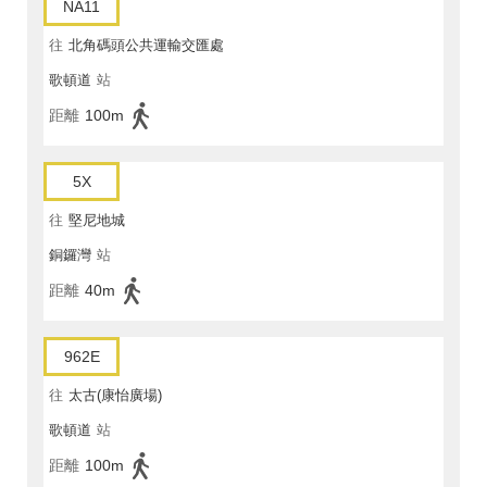
NA11
往
北角碼頭公共運輸交匯處
歌頓道
站
距離
100m
5X
往
堅尼地城
銅鑼灣
站
距離
40m
962E
往
太古(康怡廣場)
歌頓道
站
距離
100m