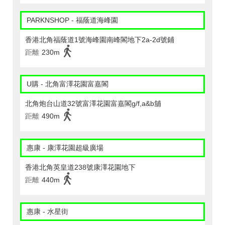
PARKNSHOP - 福蔭道海峰園
香港北角福蔭道1號海峰園南峰閣地下2a-2d號鋪
距離
230m
U購 - 北角富澤花園富嘉閣
北角炮台山道32號富澤花園富嘉閣g/f,a&b舖
距離
490m
惠康 - 康澤花園超級廣場
香港北角英皇道238號康澤花園地下
距離
440m
惠康 - 水星街