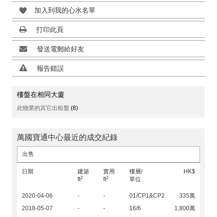
加入到我的心水名單
打印此頁
發送電郵給好友
報告錯誤
樓盤在相同大廈
此物業的其它出租盤
(8)
萬國寶通中心最近的成交紀錄
出售
日期
建築
實用
樓層/
HK$
2
2
ft
ft
單位
2020-04-06
-
-
01/CP1&CP2
335萬
2018-05-07
-
-
16/6
1,800萬