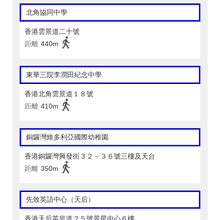
北角協同中學
香港雲景道二十號
距離
440m
東華三院李潤田紀念中學
香港北角雲景道１８號
距離
410m
銅鑼灣維多利亞國際幼稚園
香港銅鑼灣興發街３２－３６號三樓及天台
距離
350m
先致英語中心（天后）
香港天后英皇道２５號景星中心６樓