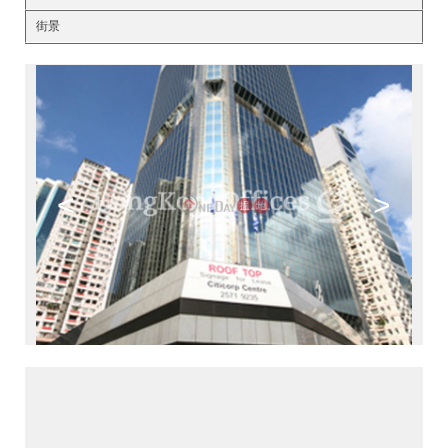
街景
<
>