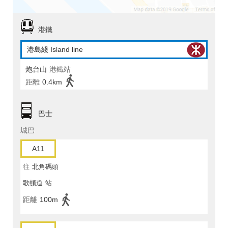
港鐵
港島綫 Island line
炮台山
港鐵站
距離
0.4km
巴士
城巴
A11
往
北角碼頭
歌頓道
站
距離
100m