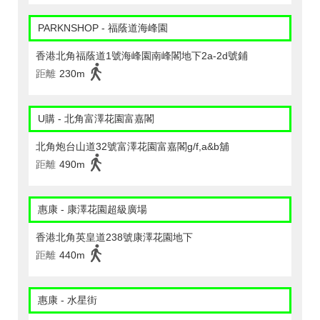
PARKNSHOP - 福蔭道海峰園
香港北角福蔭道1號海峰園南峰閣地下2a-2d號鋪
距離
230m
U購 - 北角富澤花園富嘉閣
北角炮台山道32號富澤花園富嘉閣g/f,a&b舖
距離
490m
惠康 - 康澤花園超級廣場
香港北角英皇道238號康澤花園地下
距離
440m
惠康 - 水星街