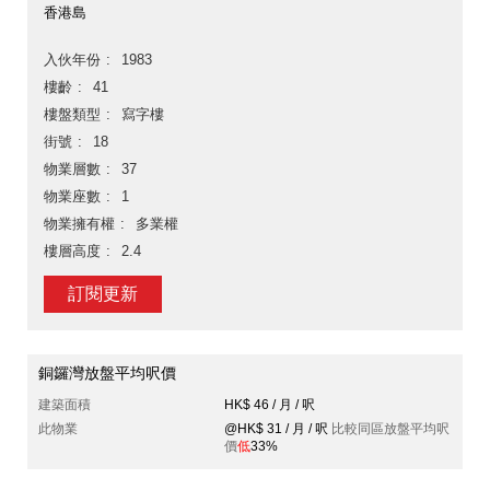
香港島
入伙年份
1983
樓齡
41
樓盤類型
寫字樓
街號
18
物業層數
37
物業座數
1
物業擁有權
多業權
樓層高度
2.4
訂閱更新
銅鑼灣放盤平均呎價
建築面積
HK$ 46 / 月 / 呎
此物業
@HK$ 31 / 月 / 呎
比較同區放盤平均呎
價
低
33%