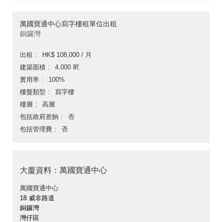
萬國寶通中心寫字樓租單位出租
銅鑼灣
出租
HK$ 108,000 / 月
建築面積
4,000 呎
實用率
100%
樓盤類型
寫字樓
樓層
高層
包括政府差餉
否
包括管理費
否
大廈資料：萬國寶通中心
萬國寶通中心
18 威非路道
銅鑼灣
灣仔區