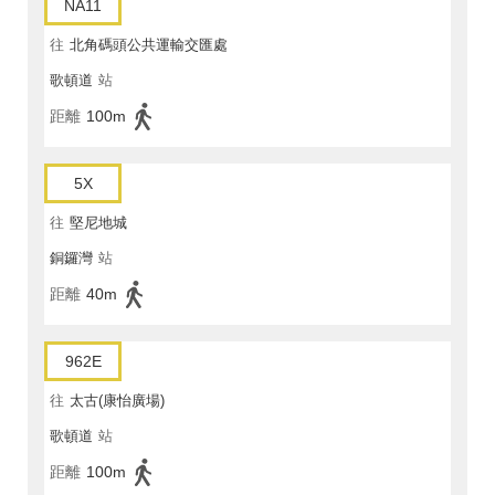
NA11
往
北角碼頭公共運輸交匯處
歌頓道
站
距離
100m
5X
往
堅尼地城
銅鑼灣
站
距離
40m
962E
往
太古(康怡廣場)
歌頓道
站
距離
100m