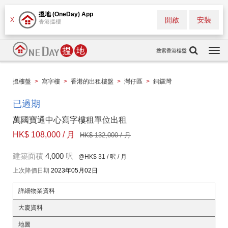
搵地 (OneDay) App
開啟
安裝
X
香港搵樓
搜索香港樓盤
Togg
navi
搵樓盤
>
寫字樓
>
香港的出租樓盤
>
灣仔區
>
銅鑼灣
已過期
萬國寶通中心寫字樓租單位出租
HK$ 108,000 / 月
HK$ 132,000 / 月
建築面積
4,000
呎
@HK$ 31
/ 呎 / 月
上次降價日期
2023年05月02日
詳細物業資料
大廈資料
地圖