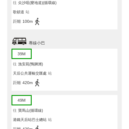
往
尖沙咀(麼地道)(循環線)
歌頓道
站
距離
100m
專線小巴
39M
往
漁安苑(鴨脷洲)
天后公共運輸交匯處
站
距離
420m
49M
往
寶馬山(循環線)
港鐵天后站巴士總站
站