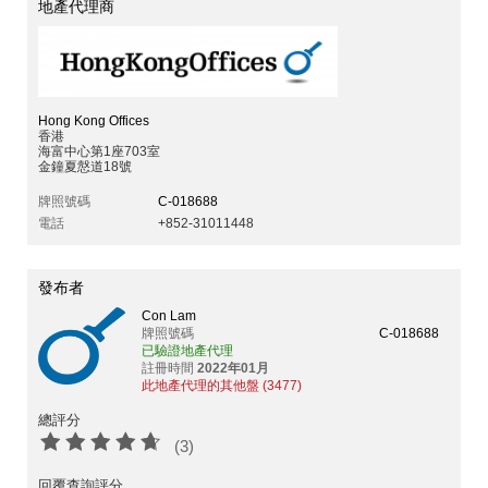
地產代理商
Hong Kong Offices
香港
海富中心第1座703室
金鐘夏慤道18號
牌照號碼
C-018688
電話
+852-31011448
發布者
Con Lam
牌照號碼
C-018688
已驗證地產代理
註冊時間
2022年01月
此地產代理的其他盤 (3477)
總評分
(3)
回覆查詢評分