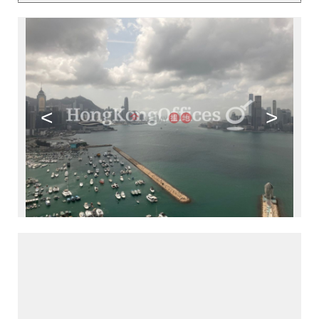
<
>
>