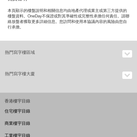
本頁顯示的樓盤說明和相關信息均由地產代理或業主或第三方提供的
樓盤資料。OneDay不保證或對其準確性或完整性承擔任何責任。請聯
絡放盤者獲取更多詳細信息。您訪問和使用本協議內容的風險由您自
行承擔。
熱門寫字樓區域
熱門寫字樓大廈
香港樓宇目錄
住宅樓宇目錄
商業樓宇目錄
工業樓宇目錄