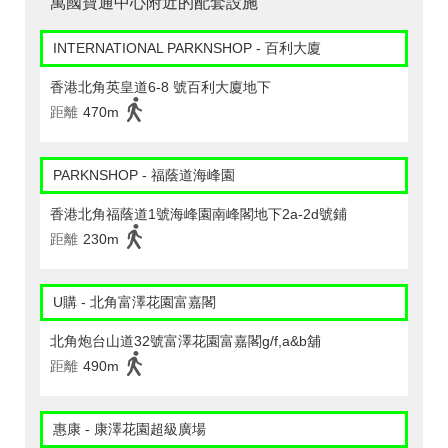
萬國寶通中心附近的配套設施
INTERNATIONAL PARKNSHOP - 百利大廈
香港北角英皇道6-8 號百利大廈地下
距離
470m
PARKNSHOP - 福蔭道海峰園
香港北角福蔭道1號海峰園南峰閣地下2a-2d號鋪
距離
230m
U購 - 北角富澤花園富嘉閣
北角炮台山道32號富澤花園富嘉閣g/f,a&b舖
距離
490m
惠康 - 康澤花園超級廣場