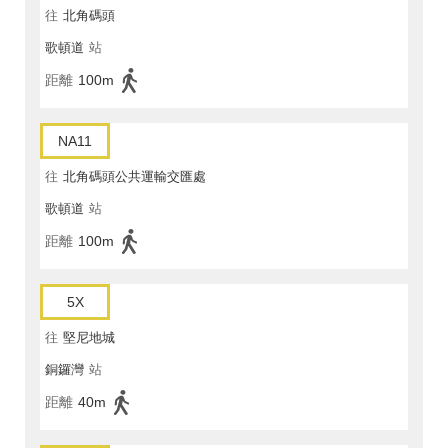
往
北角碼頭
歌頓道
站
距離
100m
NA11
往
北角碼頭公共運輸交匯處
歌頓道
站
距離
100m
5X
往
堅尼地城
銅鑼灣
站
距離
40m