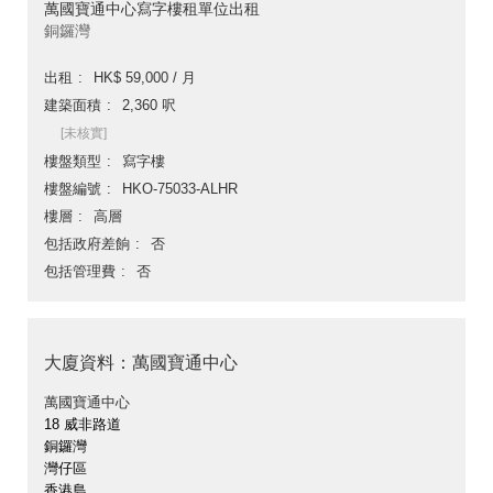
萬國寶通中心寫字樓租單位出租
銅鑼灣
出租
HK$ 59,000 / 月
建築面積
2,360 呎
[未核實]
樓盤類型
寫字樓
樓盤編號
HKO-75033-ALHR
樓層
高層
包括政府差餉
否
包括管理費
否
大廈資料：萬國寶通中心
萬國寶通中心
18 威非路道
銅鑼灣
灣仔區
香港島