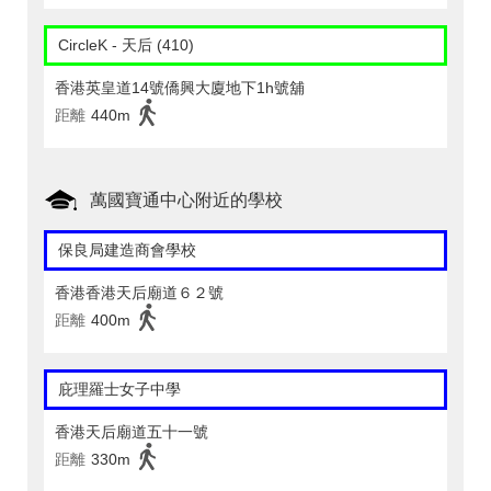
CircleK - 天后 (410)
香港英皇道14號僑興大廈地下1h號舖
距離
440m
萬國寶通中心附近的學校
保良局建造商會學校
香港香港天后廟道６２號
距離
400m
庇理羅士女子中學
香港天后廟道五十一號
距離
330m