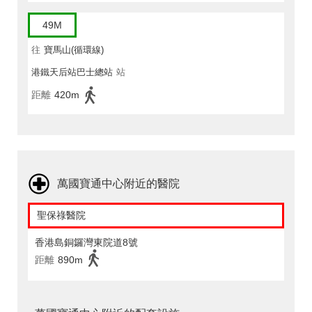
49M
往
寶馬山(循環線)
港鐵天后站巴士總站
站
距離
420m
萬國寶通中心附近的醫院
聖保祿醫院
香港島銅鑼灣東院道8號
距離
890m