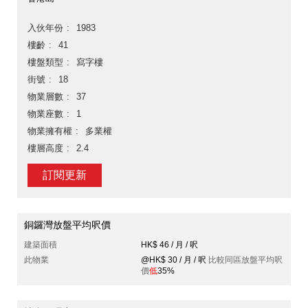
入伙年份
1983
樓齡
41
樓盤類型
寫字樓
街號
18
物業層數
37
物業座數
1
物業擁有權
多業權
樓層高度
2.4
訂閱更新
銅鑼灣放盤平均呎價
建築面積
HK$ 46 / 月 / 呎
此物業
@HK$ 30 / 月 / 呎
比較同區放盤平均呎
價
低
35%