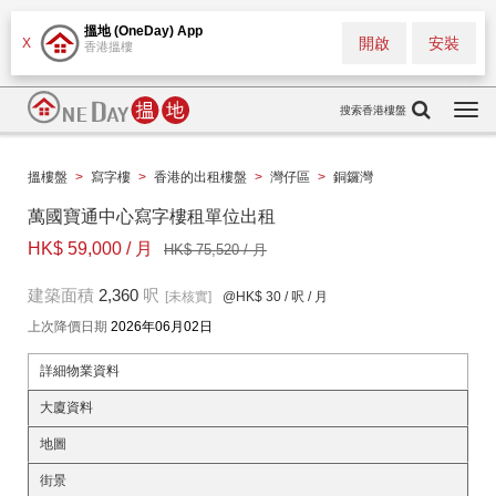
搵地 (OneDay) App
開啟
安裝
X
香港搵樓
搜索香港樓盤
Togg
navi
搵樓盤
>
寫字樓
>
香港的出租樓盤
>
灣仔區
>
銅鑼灣
萬國寶通中心寫字樓租單位出租
HK$ 59,000 / 月
HK$ 75,520 / 月
建築面積
2,360
呎
[未核實]
@HK$ 30
/ 呎 / 月
上次降價日期
2026年06月02日
詳細物業資料
大廈資料
地圖
街景