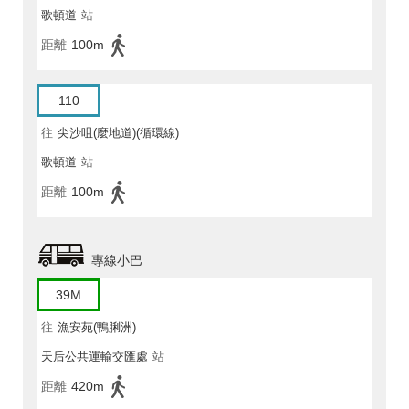
歌頓道
站
距離
100m
110
往
尖沙咀(麼地道)(循環線)
歌頓道
站
距離
100m
專線小巴
39M
往
漁安苑(鴨脷洲)
天后公共運輸交匯處
站
距離
420m