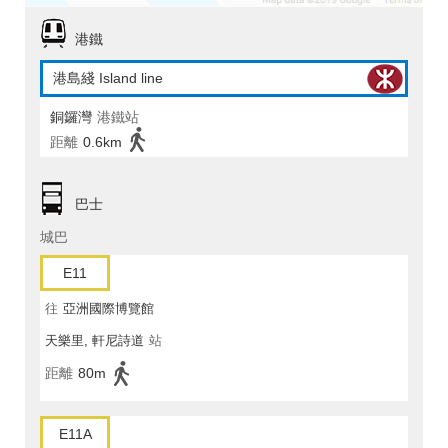
港鐵
港島綫 Island line
銅鑼灣
港鐵站
距離
0.6km
巴士
城巴
E11
往
亞洲國際博覽館
天樂里, 軒尼詩道
站
距離
80m
E11A