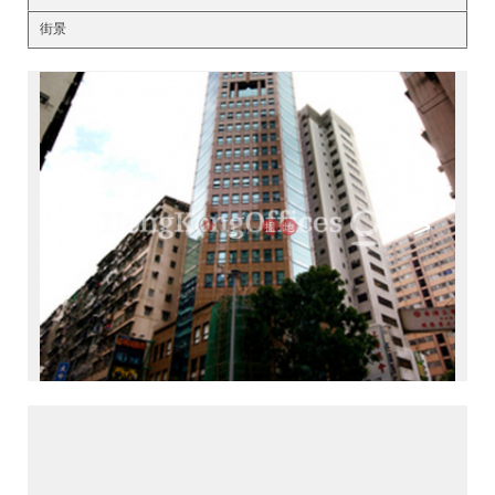
街景
<
>