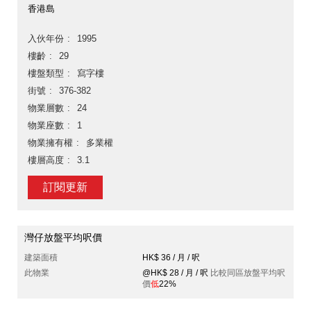
香港島
入伙年份
1995
樓齡
29
樓盤類型
寫字樓
街號
376-382
物業層數
24
物業座數
1
物業擁有權
多業權
樓層高度
3.1
訂閱更新
灣仔放盤平均呎價
建築面積
HK$ 36 / 月 / 呎
此物業
@HK$ 28 / 月 / 呎
比較同區放盤平均呎
價
低
22%