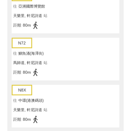
往
亞洲國際博覽館
天樂里, 軒尼詩道
站
距離
80m
N72
往
鰂魚涌(海澤街)
馬師道, 軒尼詩道
站
距離
80m
N8X
往
中環(港澳碼頭)
天樂里, 軒尼詩道
站
距離
80m