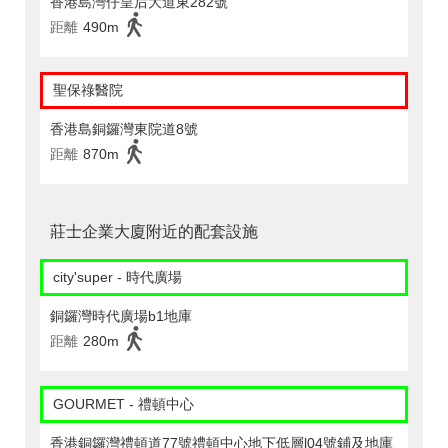
香港島灣仔皇后大道東282號
距離
490m
聖保祿醫院
香港島銅鑼灣東院道8號
距離
870m
莊士企業大廈附近的配套設施
city'super - 時代廣場
銅鑼灣時代廣場b1地庫
距離
280m
GOURMET - 禮頓中心
香港銅鑼灣禮頓道77號禮頓中心地下低層l04號鋪及地庫