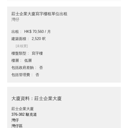
莊士企業大廈寫字樓租單位出租
灣仔
出租
HK$ 70,560 / 月
建築面積
2,520 呎
[未核實]
樓盤類型
寫字樓
樓層
低層
包括政府差餉
否
包括管理費
否
大廈資料：莊士企業大廈
莊士企業大廈
376-382 駱克道
灣仔
灣仔區