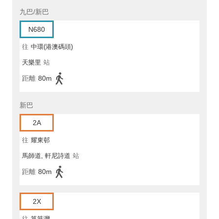
九巴/新巴
N680
往
中環(港澳碼頭)
天樂里
站
距離
80m
新巴
2A
往
耀東邨
馬師道, 軒尼詩道
站
距離
80m
2X
往
筲箕灣