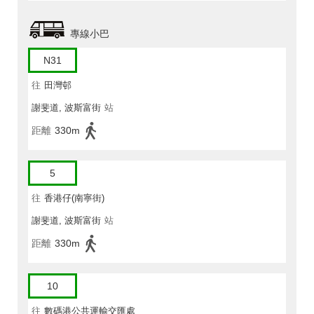
專線小巴
N31
往
田灣邨
謝斐道, 波斯富街
站
距離
330m
5
往
香港仔(南寧街)
謝斐道, 波斯富街
站
距離
330m
10
往
數碼港公共運輸交匯處