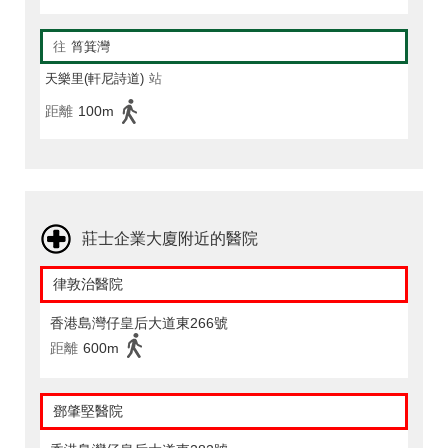
往
筲箕灣
天樂里(軒尼詩道)
站
距離
100m
莊士企業大廈附近的醫院
律敦治醫院
香港島灣仔皇后大道東266號
距離
600m
鄧肇堅醫院