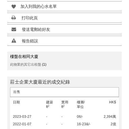
加入到我的心水名單
打印此頁
發送電郵給好友
報告錯誤
樓盤在相同大廈
此物業的其它出租盤
(1)
莊士企業大廈最近的成交紀錄
出售
日期
建築
實用
樓層/
HK$
2
2
ft
ft
單位
2023-03-27
-
-
06/-
2,394萬
2022-01-07
-
-
16-23&/-
2億