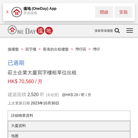
搵地 (OneDay) App
開啟
安裝
X
香港搵樓
搜索香港樓盤
Togg
navi
搵樓盤
>
寫字樓
>
香港的出租樓盤
>
灣仔區
>
灣仔
已過期
莊士企業大廈寫字樓租單位出租
HK$ 70,560 / 月
建築面積
2,520
呎
[未核實]
@HK$ 28
/ 呎 / 月
上次更新日期
2023年10月30日
詳細物業資料
大廈資料
地圖