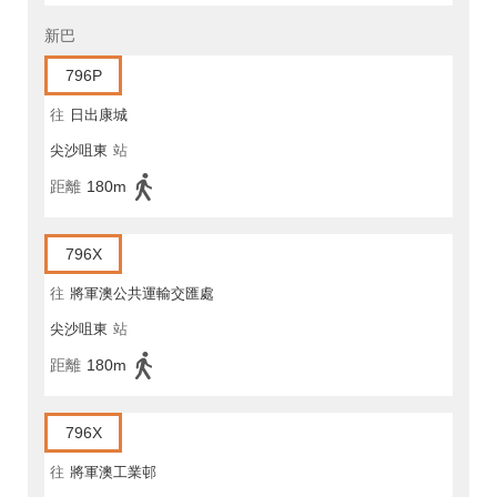
新巴
796P
往
日出康城
尖沙咀東
站
距離
180m
796X
往
將軍澳公共運輸交匯處
尖沙咀東
站
距離
180m
796X
往
將軍澳工業邨