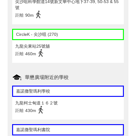
尖沙咀科學館道14號新文華中心地下37-39, 50-53 & 55
號
距離
90m
CircleK - 尖沙咀 (270)
九龍尖東站25號舖
距離
460m
華懋廣場附近的學校
嘉諾撒聖瑪利學校
九龍柯士甸道１６２號
距離
430m
嘉諾撒聖瑪利書院