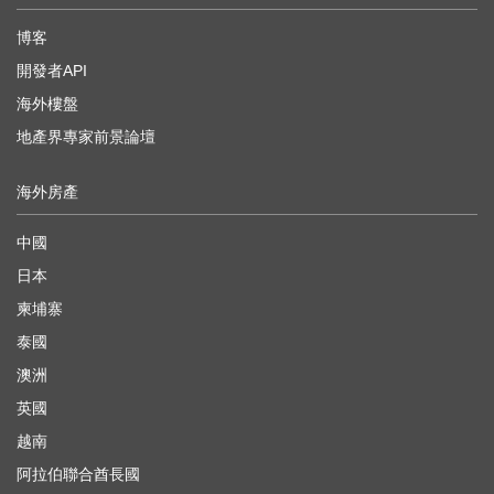
博客
開發者API
海外樓盤
地產界專家前景論壇
海外房產
中國
日本
柬埔寨
泰國
澳洲
英國
越南
阿拉伯聯合酋長國