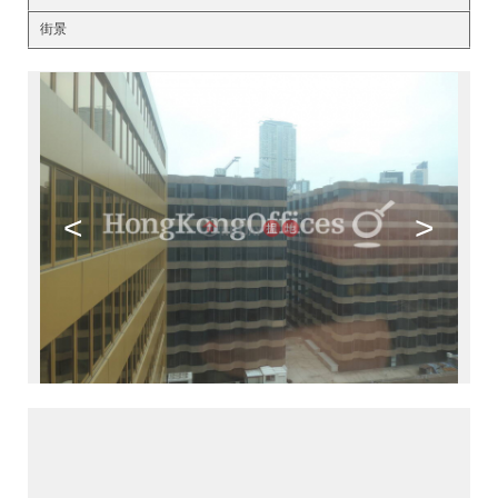
街景
<
>