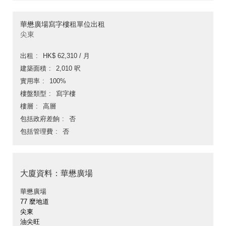
華懋廣場寫字樓租單位出租
尖東
出租
HK$ 62,310 / 月
建築面積
2,010 呎
實用率
100%
樓盤類型
寫字樓
樓層
高層
包括政府差餉
否
包括管理費
否
大廈資料：華懋廣場
華懋廣場
77 麼地道
尖東
油尖旺