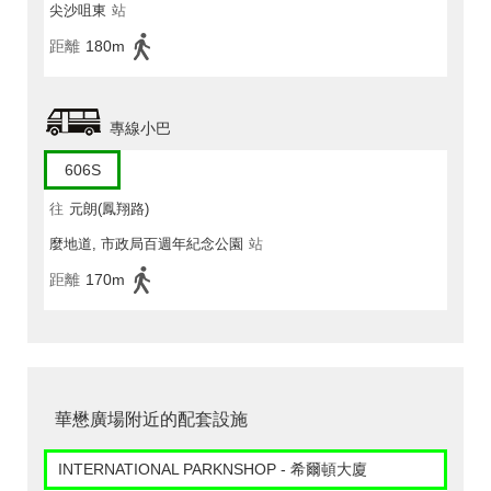
尖沙咀東
站
距離
180m
專線小巴
606S
往
元朗(鳳翔路)
麼地道, 市政局百週年紀念公園
站
距離
170m
華懋廣場附近的配套設施
INTERNATIONAL PARKNSHOP - 希爾頓大廈