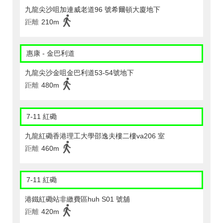
九龍尖沙咀加連威老道96 號希爾頓大廈地下
距離
210m
惠康 - 金巴利道
九龍尖沙金咀金巴利道53-54號地下
距離
480m
7-11 紅磡
九龍紅磡香港理工大學邵逸夫樓二樓va206 室
距離
460m
7-11 紅磡
港鐵紅磡站非繳費區huh S01 號舖
距離
420m