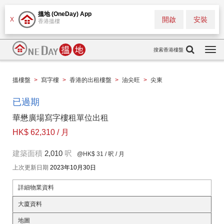
搵地 (OneDay) App
開啟
安裝
X
香港搵樓
搜索香港樓盤
Togg
navi
搵樓盤
>
寫字樓
>
香港的出租樓盤
>
油尖旺
>
尖東
已過期
華懋廣場寫字樓租單位出租
HK$ 62,310 / 月
建築面積
2,010
呎
@HK$ 31
/ 呎 / 月
上次更新日期
2023年10月30日
詳細物業資料
大廈資料
地圖