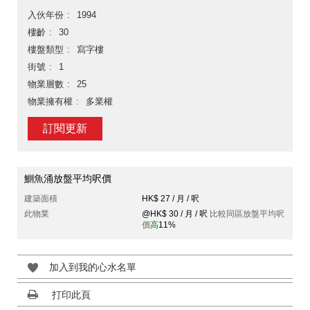
入伙年份
1994
樓齡
30
樓盤類型
寫字樓
街號
1
物業層數
25
物業擁有權
多業權
訂閱更新
鰂魚涌放盤平均呎價
建築面積
HK$ 27 / 月 / 呎
此物業
@HK$ 30 / 月 / 呎
比較同區放盤平均呎
價
高
11%
加入到我的心水名單
打印此頁