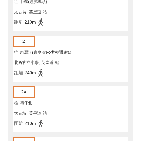
往
中環(港澳碼頭)
太古坊, 英皇道
站
距離
210m
2
往
西灣河(嘉亨灣)公共交通總站
北角官立小學, 英皇道
站
距離
240m
2A
往
灣仔北
太古坊, 英皇道
站
距離
210m