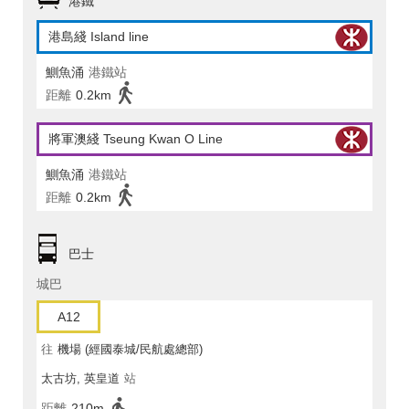
港鐵
港島綫 Island line
鰂魚涌
港鐵站
距離
0.2km
將軍澳綫 Tseung Kwan O Line
鰂魚涌
港鐵站
距離
0.2km
巴士
城巴
A12
往
機場 (經國泰城/民航處總部)
太古坊, 英皇道
站
距離
210m