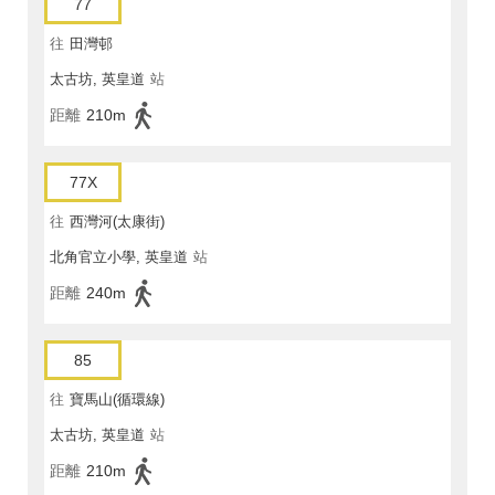
77
往
田灣邨
太古坊, 英皇道
站
距離
210m
77X
往
西灣河(太康街)
北角官立小學, 英皇道
站
距離
240m
85
往
寶馬山(循環線)
太古坊, 英皇道
站
距離
210m