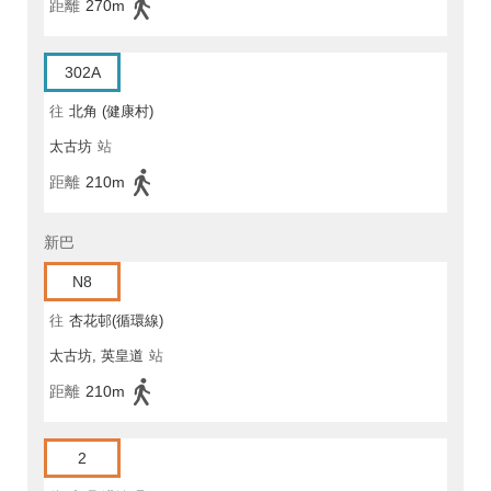
距離
270m
302A
往
北角 (健康村)
太古坊
站
距離
210m
新巴
N8
往
杏花邨(循環線)
太古坊, 英皇道
站
距離
210m
2