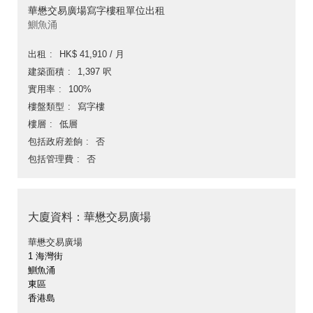
華懋交易廣場寫字樓租單位出租
鰂魚涌
出租
HK$ 41,910 / 月
建築面積
1,397 呎
實用率
100%
樓盤類型
寫字樓
樓層
低層
包括政府差餉
否
包括管理費
否
大廈資料：華懋交易廣場
華懋交易廣場
1 海灣街
鰂魚涌
東區
香港島