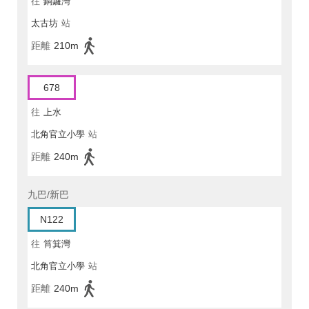
往
銅鑼灣
太古坊
站
距離
210m
678
往
上水
北角官立小學
站
距離
240m
九巴/新巴
N122
往
筲箕灣
北角官立小學
站
距離
240m