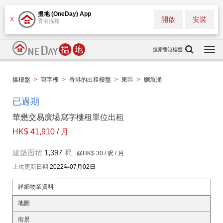
搵地 (OneDay) App
開啟
安裝
X
香港搵樓
搜索香港樓盤
Togg
navi
搵樓盤
>
寫字樓
>
香港的出租樓盤
>
東區
>
鰂魚涌
已過期
華懋交易廣場寫字樓租單位出租
HK$ 41,910 / 月
建築面積
1,397
呎
@HK$ 30
/ 呎 / 月
上次更新日期
2022年07月02日
詳細物業資料
地圖
街景