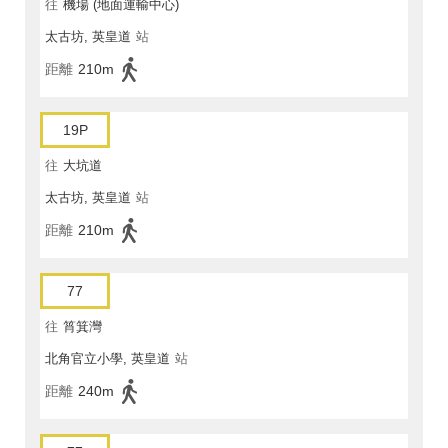
往
機場 (地面運輸中心)
太古坊, 英皇道
站
距離
210m
19P
往
大坑道
太古坊, 英皇道
站
距離
210m
77
往
筲箕灣
北角官立小學, 英皇道
站
距離
240m