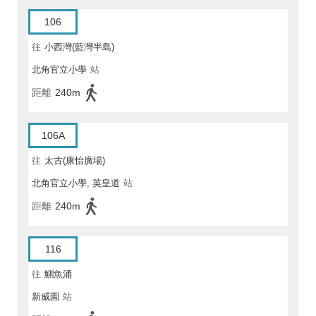
106
往
小西灣(藍灣半島)
北角官立小學
站
距離
240m
106A
往
太古(康怡廣場)
北角官立小學, 英皇道
站
距離
240m
116
往
鰂魚涌
新威園
站