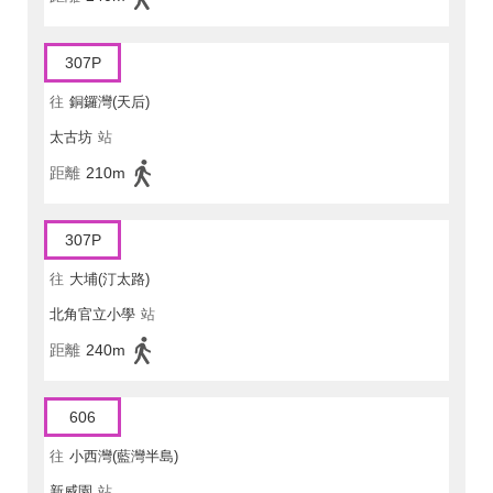
307P
往
銅鑼灣(天后)
太古坊
站
距離
210m
307P
往
大埔(汀太路)
北角官立小學
站
距離
240m
606
往
小西灣(藍灣半島)
新威園
站