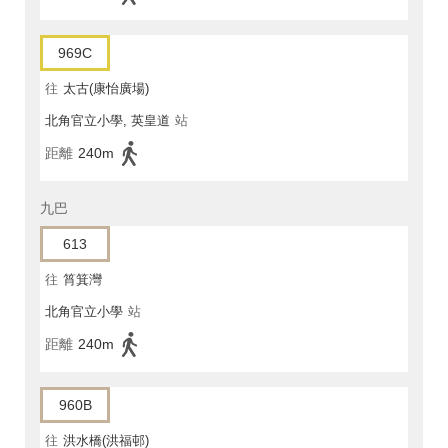
969C
往
太古(康怡廣場)
北角官立小學, 英皇道
站
距離
240m
九巴
613
往
筲箕灣
北角官立小學
站
距離
240m
960B
往
洪水橋(洪福邨)