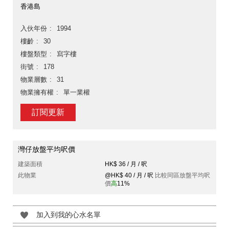
香港島
入伙年份
1994
樓齡
30
樓盤類型
寫字樓
街號
178
物業層數
31
物業擁有權
單一業權
訂閱更新
灣仔放盤平均呎價
建築面積
HK$ 36 / 月 / 呎
此物業
@HK$ 40 / 月 / 呎
比較同區放盤平均呎
價
高
11%
加入到我的心水名單