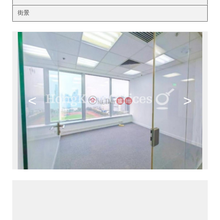
街景
<
>