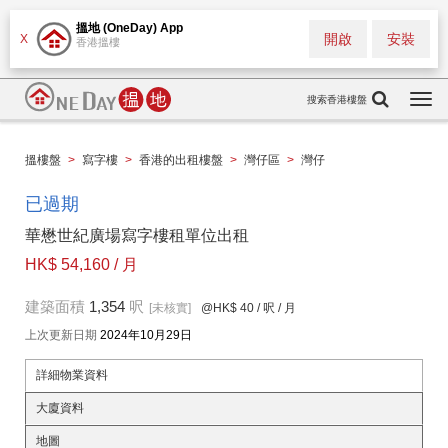
搵地 (OneDay) App
開啟
安裝
X
香港搵樓
搜索香港樓盤
Togg
navi
搵樓盤
>
寫字樓
>
香港的出租樓盤
>
灣仔區
>
灣仔
已過期
華懋世紀廣場寫字樓租單位出租
HK$ 54,160 / 月
建築面積
1,354
呎
[未核實]
@HK$ 40
/ 呎 / 月
上次更新日期
2024年10月29日
詳細物業資料
大廈資料
地圖