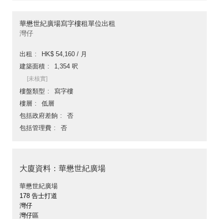
華懋世紀廣場寫字樓租單位出租
灣仔
出租
HK$ 54,160 / 月
建築面積
1,354 呎
[未核實]
樓盤類型
寫字樓
樓層
低層
包括政府差餉
否
包括管理費
否
大廈資料：華懋世紀廣場
華懋世紀廣場
178 告士打道
灣仔
灣仔區