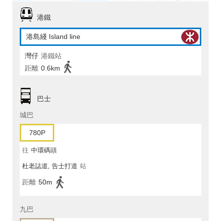
港鐵
港島綫 Island line
灣仔
港鐵站
距離
0.6km
巴士
城巴
780P
往
中環碼頭
杜老誌道, 告士打道
站
距離
50m
九巴