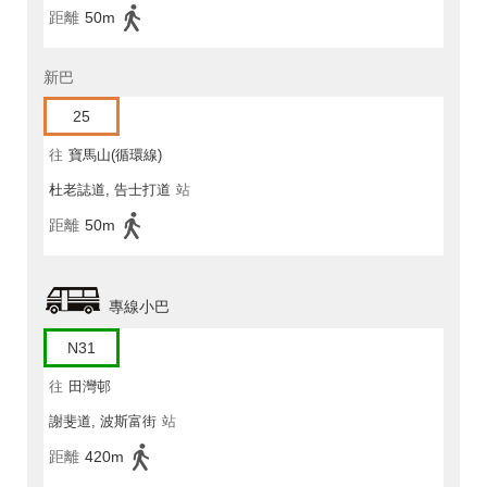
距離
50m
新巴
25
往
寶馬山(循環線)
杜老誌道, 告士打道
站
距離
50m
專線小巴
N31
往
田灣邨
謝斐道, 波斯富街
站
距離
420m