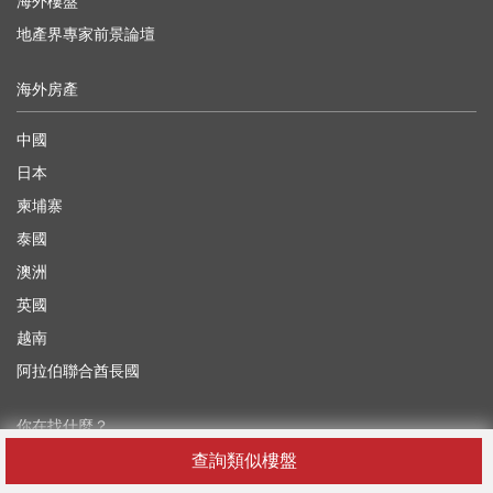
海外樓盤
地產界專家前景論壇
海外房產
中國
日本
柬埔寨
泰國
澳洲
英國
越南
阿拉伯聯合酋長國
你在找什麼？
查詢類似樓盤
香港租屋