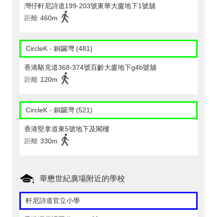
灣仔軒尼詩道199-203號東華大廈地下1號舖
距離
460m
CircleK - 銅鑼灣 (481)
香港駱克道368-374號百齡大廈地下g4b號舖
距離
120m
CircleK - 銅鑼灣 (521)
香港堅拿道東5號地下及閣樓
距離
330m
華懋世紀廣場附近的學校
軒尼詩道官立小學