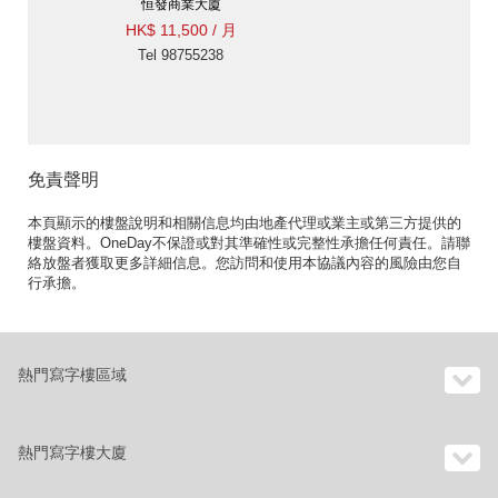
恒發商業大廈
HK$ 11,500 / 月
Tel 98755238
免責聲明
本頁顯示的樓盤說明和相關信息均由地產代理或業主或第三方提供的
樓盤資料。OneDay不保證或對其準確性或完整性承擔任何責任。請聯
絡放盤者獲取更多詳細信息。您訪問和使用本協議內容的風險由您自
行承擔。
熱門寫字樓區域
熱門寫字樓大廈